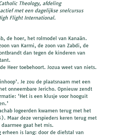
atholic Theology, afdeling
actief met een dagelijkse snelcursus
igh Flight International.
ab, de hoer, het rolmodel van Kanaän.
 zoon van Karmi, de zoon van Zabdi, de
 ontbrandt dan tegen de kinderen van
tant.
 de Heer toebehoort. Jozua weet van niets.
uinhoop’. Je zou de plaatsnaam met een
 het onneembare Jericho. Opnieuw zendt
rmatie: ‘Het is een klusje voor hooguit
en.’
 Rachab logeerden kwamen terug met het
4). Maar deze verspieders keren terug met
n daarmee gaat het mis.
erheen is lang: door de diefstal van