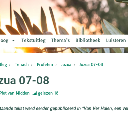
loog
Tekstuitleg
Thema’s
Bibliotheek
Luisteren
tleg
Tenach
Profeten
Jozua
Jozua 07-08
zua 07-08
Piet van Midden
gelezen
18
aande tekst werd eerder gepubliceerd in “Van Ver Halen, een ve