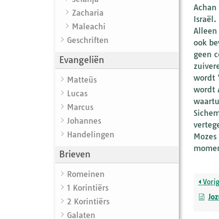
Achan 
Zacharia
Israël.
Maleachi
Alleen
Geschriften
ook be
geen c
Evangeliën
zuiver
wordt 
Matteüs
wordt 
Lucas
waartu
Marcus
Sichem
Johannes
verteg
Handelingen
Mozes d
moment
Brieven
Romeinen
Vori
1 Korintiërs
Joz
2 Korintiërs
Galaten