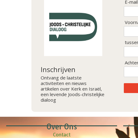
E-mai
Voorn
tusse
Achte
Inschrijven
Ontvang de laatste
activiteiten en nieuws
artikelen over Kerk en Israël,
een levende Joods-christelijke
dialoog
Over Ons
Contact