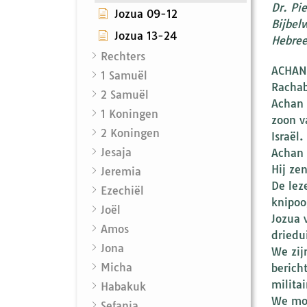
Dr. Pi
Jozua 09-12
Bijbel
Jozua 13-24
Hebreeu
Rechters
ACHAN 
1 Samuël
Rachab
2 Samuël
Achan 
1 Koningen
zoon v
2 Koningen
Israël
Jesaja
Achan 
Hij ze
Jeremia
De lez
Ezechiël
knipoo
Joël
Jozua 
Amos
driedu
Jona
We zij
Micha
berich
milita
Habakuk
We moe
Sefanja