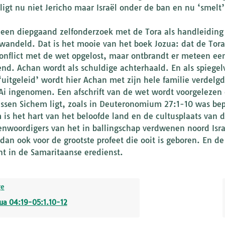
ligt nu niet Jericho maar Israël onder de ban en nu ‘smelt
 een diepgaand zelfonderzoek met de Tora als handleiding
wandeld. Dat is het mooie van het boek Jozua: dat de Tora
onflict met de wet opgelost, maar ontbrandt er meteen een 
end. Achan wordt als schuldige achterhaald. En als spiegel
‘uitgeleid’ wordt hier Achan met zijn hele familie verdelg
Ai ingenomen. Een afschrift van de wet wordt voorgelezen
ssen Sichem ligt, zoals in Deuteronomium 27:1-10 was be
 is het hart van het beloofde land en de cultusplaats van 
enwoordigers van het in ballingschap verdwenen noord Is
an ook voor de grootste profeet die ooit is geboren. En de 
 in de Samaritaanse eredienst.
ge
ua 04:19-05:1.10-12