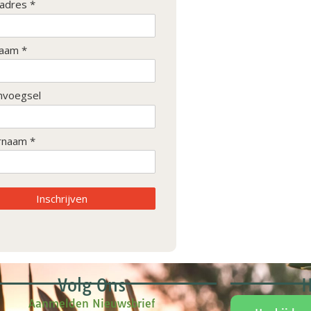
ladres *
aam *
nvoegsel
rnaam *
Inschrijven
Volg Ons
H
Aanmelden Nieuwsbrief