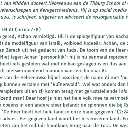
et van Midden doceert Hebreeuws aan de Tilburg School of C
wetenschappen en Kerkgeschiedenis. Hij is op social media 
ws, is schrijver, uitgever en adviseert de reisorganisatie H
EN AI (Jozua 7-8)
 gered, Achan vernietigd. Hij is de spiegelfiguur van Rach
is de modelfiguur van Israël, volbloed Judeeër: Achan, de
an Zerach uit het geslacht van Juda. De toorn van de Heer
. Niet tegen Achan ‘persoonlijk’: hij is nu eenmaal represen
heeft iets gestolen wat met de ban geslagen is en dus aan
ndt nietsvermoedend mannen van Jericho naar Ai.
er van de Hebreeuwse bijbel associeert de naam Ai met ‘p
g kunnen vertalen met ‘Ruïnerwold’. Wel wat anders dan
verspieders uit en zij komen terug met geruststellende info
izend man! Daar hoef je niet het hele volk mee te vermoei
n opeens in een andere sfeer beland: de spionnen die bij
t ‘De Heer heeft het hele land in onze hand gegeven.’(2:2
ir advies. Het gegeven land wordt het te veroveren land. E
ten van het militair handboek terug naar de Tora. De weg 