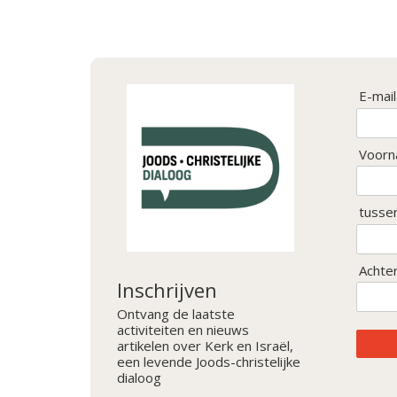
E-mai
Voorn
tusse
Achte
Inschrijven
Ontvang de laatste
activiteiten en nieuws
artikelen over Kerk en Israël,
een levende Joods-christelijke
dialoog