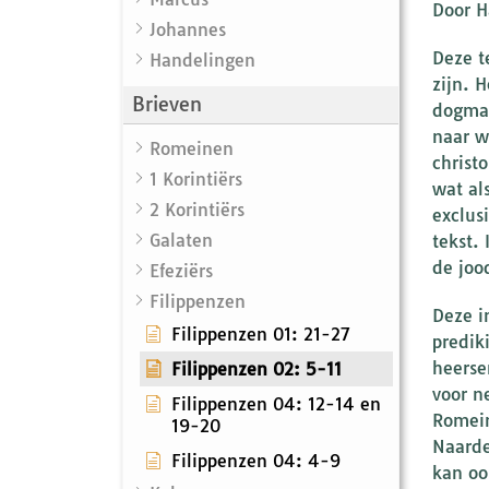
Door H
Johannes
Deze t
Handelingen
zijn. 
Brieven
dogmat
naar w
Romeinen
christ
1 Korintiërs
wat al
2 Korintiërs
exclus
Galaten
tekst.
de jood
Efeziërs
Filippenzen
Deze i
Filippenzen 01: 21-27
predik
heerse
Filippenzen 02: 5-11
voor n
Filippenzen 04: 12-14 en
Romein
19-20
Naarde
Filippenzen 04: 4-9
kan oo