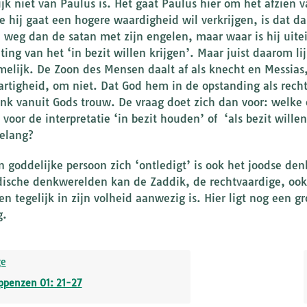
ijk niet van Paulus is. Het gaat Paulus hier om het afzien 
e hij gaat een hogere waardigheid wil verkrijgen, is dat da
 weg dan de satan met zijn engelen, maar waar is hij uitein
ting van het ‘in bezit willen krijgen’. Maar juist daarom li
elijk. De Zoon des Mensen daalt af als knecht en Messias,
rtigheid, om niet. Dat God hem in de opstanding als recht
nk vanuit Gods trouw. De vraag doet zich dan voor: welke et
 voor de interpretatie ‘in bezit houden’ of ‘als bezit wille
elang?
n goddelijke persoon zich ‘ontledigt’ is ook het joodse den
dische denkwerelden kan de Zaddik, de rechtvaardige, ook 
 en tegelijk in zijn volheid aanwezig is. Hier ligt nog een 
g.
ge
ippenzen 01: 21-27