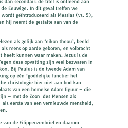
is dan secondair: de titel is ontleend aan
 de Eeuwige. In dit geval treffen we
s wordt geïntroduceerd als Messias (vs. 5),
 en hij neemt de gestalte aan van de
ezen als gelijk aan ‘eikon theou’, beeld
s als mens op aarde geboren, en volbracht
t heeft kunnen waar maken. Jezus is de
gen deze opvatting zijn veel bezwaren in
kon. Bij Paulus is de tweede Adam van
king op één ’goddelijke functie: het
e christologie hier niet aan bod kan
 plaats van een hemelse Adam figuur – die
 zijn – met de Zoon des Mensen als
 als eerste van een vernieuwde mensheid,
den.
e van de Filippenzenbrief en daarom