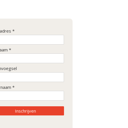
ladres *
aam *
nvoegsel
rnaam *
Inschrijven