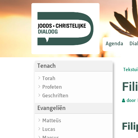
Agenda
Dia
Tenach
Tekstui
Torah
Fi
Profeten
Geschriften
door
Evangeliën
Matteüs
Fil
Lucas
Marcus