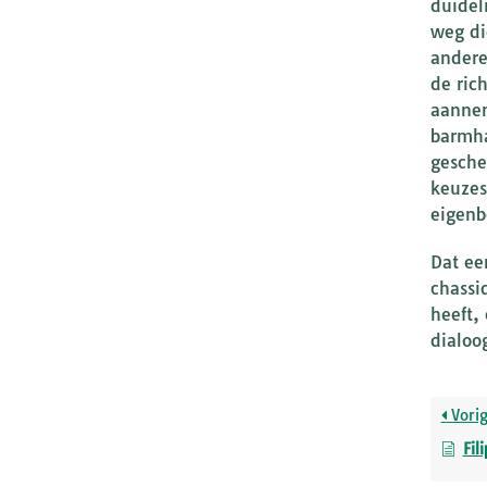
duidel
weg di
andere
de rich
aannem
barmha
gesche
keuzes
eigenb
Dat ee
chassi
heeft,
dialoo
Vori
Fil