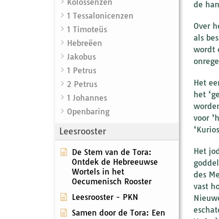
Kolossenzen
de han
1 Tessalonicenzen
Over h
1 Timoteüs
als be
Hebreëen
wordt 
Jakobus
onrege
1 Petrus
Het ee
2 Petrus
het ‘g
1 Johannes
worden
Openbaring
voor ’
‘Kurios
Leesrooster
Het jo
De Stem van de Tora:
Ontdek de Hebreeuwse
goddel
Wortels in het
des Me
Oecumenisch Rooster
vast h
Leesrooster - PKN
Nieuwe
eschat
Samen door de Tora: Een