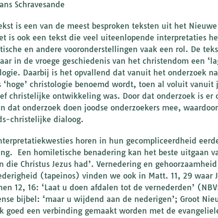
ans Schravesande
ekst is een van de meest besproken teksten uit het Nieuw
Het is ook een tekst die veel uiteenlopende interpretaties 
ische en andere vooronderstellingen vaak een rol. De teks
aar in de vroege geschiedenis van het christendom een ‘lag
ologie. Daarbij is het opvallend dat vanuit het onderzoek na
s ‘hoge’ christologie benoemd wordt, toen al voluit vanuit
ief christelijke ontwikkeling was. Door dat onderzoek is er
 In dat onderzoek doen joodse onderzoekers mee, waardoor
s-christelijke dialoog.
nterpretatiekwesties horen in hun gecompliceerdheid eerder
ing. Een homiletische benadering kan het beste uitgaan va
n die Christus Jezus had’. Vernedering en gehoorzaamheid
ederigheid (tapeinos) vinden we ook in Matt. 11, 29 waar J
en 12, 16: ‘Laat u doen afdalen tot de vernederden’ (NBV: 
nse bijbel: ‘maar u wijdend aan de nederigen’; Groot Nie
k goed een verbinding gemaakt worden met de evangeliele