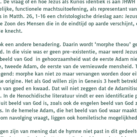
. De vraag of en hoe Jezus als Kurios identiek is aan JHWH 
telijke, functionele machtsuitoefening, als representant van
s in Matth. 26, 1-16 een christologische drieslag aan: Jezu
 de Zoon des Mensen die in de eindtijd op aarde verschijnt,
de knecht.
ook een andere benadering. Daarin wordt ‘morphe theou’ gel
d. In die visie was er geen pre-existentie, maar werd Jezu
s beeld van God in gehoorzaamheid wat de eerste Adam nie
, tweede Adam, de eerste van de vernieuwde mensheid. Te
ngend: morphe kan niet zo maar vervangen worden door ei
e origine. Het als God willen zijn in Genesis 3 heeft betrek
 van goed en kwaad. Dat wil niet zeggen dat de Adamitisch
 In de Henochidische literatuur vindt er een identificatie
luit beeld van God is, zoals ook de engelen beeld van God
s. In de hemelse Adam, die het beeld van God waar maakt
 om navolging vraagt, liggen ook homiletische mogelijkhe
en zijn van mening dat de hymne niet past in dit gedeelt