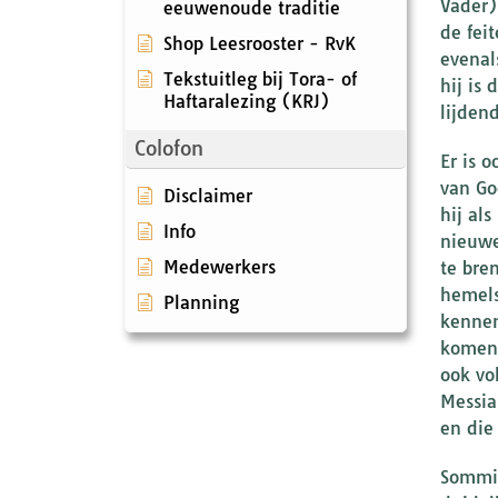
Vader)
eeuwenoude traditie
de fei
Shop Leesrooster - RvK
evenal
Tekstuitleg bij Tora- of
hij is
Haftaralezing (KRJ)
lijden
Colofon
Er is 
van Go
Disclaimer
hij al
Info
nieuwe
Medewerkers
te bre
hemels
Planning
kennen
komen.
ook vo
Messia
en die
Sommig