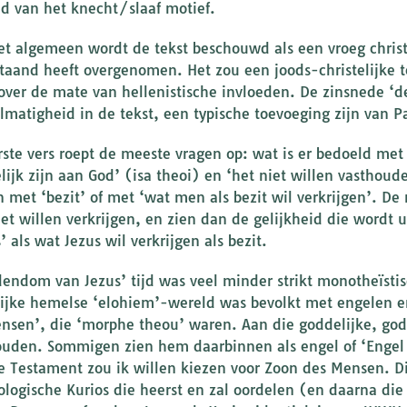
d van het knecht/slaaf motief.
et algemeen wordt de tekst beschouwd als een vroeg christ
staand heeft overgenomen. Het zou een joods-christelijke te
over de mate van hellenistische invloeden. De zinsnede ‘d
lmatigheid in de tekst, een typische toevoeging zijn van Pa
rste vers roept de meeste vragen op: wat is er bedoeld me
elijk zijn aan God’ (isa theoi) en ‘het niet willen vasthou
 met ‘bezit’ of met ‘wat men als bezit wil verkrijgen’. D
het willen verkrijgen, en zien dan de gelijkheid die wordt
’ als wat Jezus wil verkrijgen als bezit.
dendom van Jezus’ tijd was veel minder strikt monotheïst
ijke hemelse ‘elohiem’-wereld was bevolkt met engelen e
nsen’, die ‘morphe theou’ waren. Aan die goddelijke, god-
ouden. Sommigen zien hem daarbinnen als engel of ‘Engel 
 Testament zou ik willen kiezen voor Zoon des Mensen. Di
ologische Kurios die heerst en zal oordelen (en daarna di