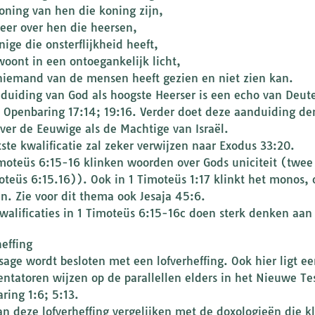
oning van hen die koning zijn,
eer over hen die heersen,
ige die onsterflijkheid heeft,
woont in een ontoegankelijk licht,
niemand van de mensen heeft gezien en niet zien kan.
duiding van God als hoogste Heerser is een echo van Deut
n Openbaring 17:14; 19:16. Verder doet deze aanduiding de
over de Eeuwige als de Machtige van Israël.
tste kwalificatie zal zeker verwijzen naar Exodus 33:20.
imoteüs 6:15-16 klinken woorden over Gods uniciteit (twee
oteüs 6:15.16)). Ook in 1 Timoteüs 1:17 klinkt het monos, 
n. Zie voor dit thema ook Jesaja 45:6.
walificaties in 1 Timoteüs 6:15-16c doen sterk denken aan 
heffing
sage wordt besloten met een lofverheffing. Ook hier ligt 
tatoren wijzen op de parallellen elders in het Nieuwe Tes
ring 1:6; 5:13.
n deze lofverheffing vergelijken met de doxologieën die k