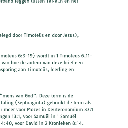
erband leggen tussen TaNaCh en het
elegd door Timoteüs en door Jezus),
Timoteüs 6:3-19) wordt in 1 Timoteüs 6,11-
d van hoe de auteur van deze brief een
nsporing aan Timoteüs, leerling en
s “mens van God”. Deze term is de
aling (Septuaginta) gebruikt de term als
der meer voor Mozes in Deuteronomium 33:1
ingen 13:1, voor Samuël in 1 Samuël
n 4:40, voor David in 2 Kronieken 8:14.