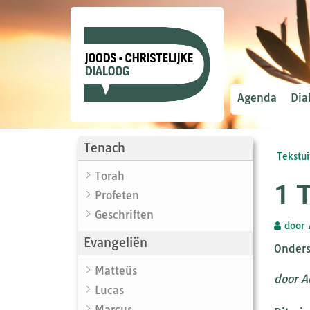
Agenda
Dia
Tenach
Tekstui
Torah
1 
Profeten
Geschriften
door
Evangeliën
Onders
Matteüs
door A
Lucas
Marcus