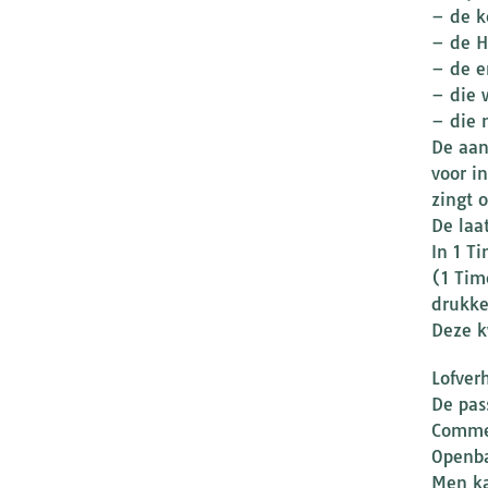
– de k
– de H
– de en
– die 
– die 
De aan
voor i
zingt 
De laa
In 1 T
(1 Tim
drukke
Deze k
Lofver
De pas
Commen
Openba
Men ka