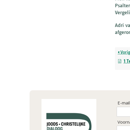
Psalte
Vergel
Adri v
afgero
Vori
1 T
E-mai
Voorn