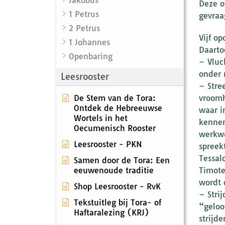
Deze o
1 Petrus
gevraa
2 Petrus
Vijf o
1 Johannes
Daarto
Openbaring
– Vluc
onder 
Leesrooster
– Stre
De Stem van de Tora:
vroomh
Ontdek de Hebreeuwse
waar i
Wortels in het
kennen
Oecumenisch Rooster
werkwo
Leesrooster - PKN
spreek
Tessal
Samen door de Tora: Een
eeuwenoude traditie
Timote
wordt 
Shop Leesrooster - RvK
– Stri
Tekstuitleg bij Tora- of
“geloo
Haftaralezing (KRJ)
strijd