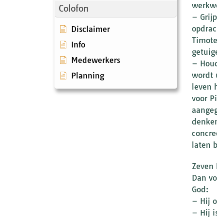
werkwo
Colofon
– Grij
opdrac
Disclaimer
Timote
Info
getuig
Medewerkers
– Houd
wordt 
Planning
leven 
voor P
aangeg
denken
concre
laten 
Zeven 
Dan vo
God:
– Hij o
– Hij 