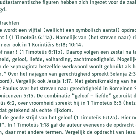
udtestamentische figuren hebben zich ingezet voor de zaa
gd.
pdrachten
e wordt een vijftal (wellicht een symbolisch aantal) opdr
ht ! (1 Timoteüs 6:11a). Namelijk van (het streven naar) r
meer ook in 1 Korintiërs 6:18; 10:14.
ef naar ! (1 Timoteüs 6:11b). Daarop volgen een zestal na 
eid, geloof, liefde, volharding, zachtmoedigheid. Mogelijk
n de Septuaginta hetzelfde werkwoord wordt gebruikt als h
.” Over het najagen van gerechtigheid spreekt Sefanja 2:3
ord). Vergelijk ook Jesaja 1:17. Met gebruikmaking van he
t Paulus over het streven naar gerechtigheid in Romeinen 9
onicenzen 5:15. De combinatie “geloof – liefde” gebruikt d
üs 6:2, over vroomheid spreekt hij in 1 Timoteüs 6:6 (hetz
dat getekend als echte rijkdom.
jd de goede strijd van het geloof (1 Timoteüs 6:12a). Hier
f”. In 1 Timoteüs 1:18 gaf de auteur eveneens de opdracht
en, daar met andere termen. Vergelijk de opdracht van Jezu