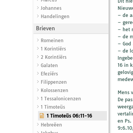
Dit ni
Johannes
Nieuwe
– de a
Handelingen
– gere
Brieven
– het 
– de m
Romeinen
– God 
1 Korintiërs
– de l
2 Korintiërs
Ingebe
16 in 
Galaten
gelovi
Efeziërs
medewe
Filippenzen
Kolossenzen
Mens 
1 Tessalonicenzen
De pas
weerga
1 Timoteüs
vertal
1 Timoteüs 06:11-16
en Ps.
Hebreëen
9:6.10
Jakobus