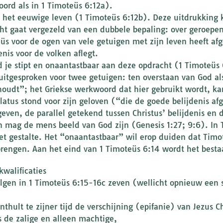
ord als in 1 Timoteüs 6:12a).
p het eeuwige leven (1 Timoteüs 6:12b). Deze uitdrukking k
ht gaat vergezeld van een dubbele bepaling: over geroepen
üs voor de ogen van vele getuigen met zijn leven heeft afg
enis voor de volken aflegt.
 je stipt en onaantastbaar aan deze opdracht (1 Timoteüs 
uitgesproken voor twee getuigen: ten overstaan van God als
houdt”; het Griekse werkwoord dat hier gebruikt wordt, ka
ilatus stond voor zijn geloven (“die de goede belijdenis af
even, de parallel getekend tussen Christus’ belijdenis en
 mag de mens beeld van God zijn (Genesis 1:27; 9:6). In T
et gestalte. Het “onaantastbaar” wil erop duiden dat Timot
brengen. Aan het eind van 1 Timoteüs 6:14 wordt het bestaa
kwalificaties
lgen in 1 Timoteüs 6:15-16c zeven (wellicht opnieuw een 
nthult te zijner tijd de verschijning (epifanie) van Jezus Ch
is de zalige en alleen machtige,