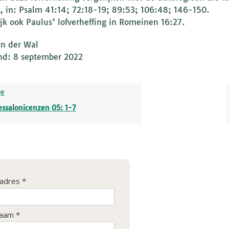
r, in: Psalm 41:14; 72:18-19; 89:53; 106:48; 146-150.
ijk ook Paulus’ lofverheffing in Romeinen 16:27.
an der Wal
nd: 8 september 2022
ge
essalonicenzen 05: 1-7
ladres *
aam *