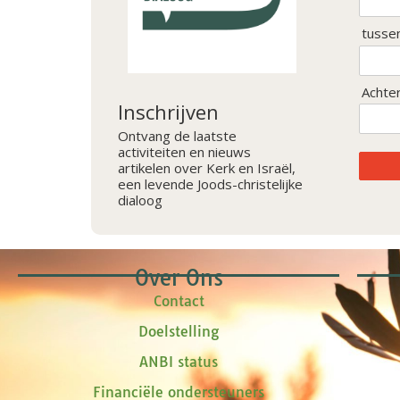
tusse
Achte
Inschrijven
Ontvang de laatste
activiteiten en nieuws
artikelen over Kerk en Israël,
een levende Joods-christelijke
dialoog
Over Ons
Contact
Doelstelling
ANBI status
Financiële ondersteuners