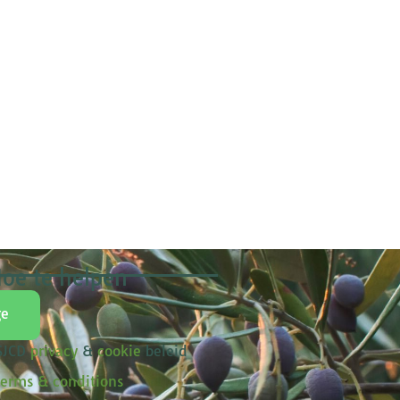
oe te helpen
ge
 SJCD
privacy
&
cookie
beleid
erms & conditions