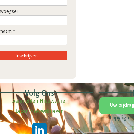
nvoegsel
rnaam *
Inschrijven
Volg Ons
H
Aanmelden Nieuwsbrief
Uw bijdra
Lezen Nieuwsbrieven
Copyright
T