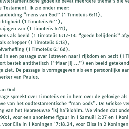
euwtestamentische gedeelte bevat meerdere thema’s die v
 Testament. Ik zie onder meer:
anduiding “mens van God” (1 Timoteüs 6:11),
chtigheid (1 Timoteüs 6:11),
najagen van (1 Timoteüs 6:11),
ens als beeld (1 Timoteüs 6:12-13: “goede belijdenis” afg
als schepper (1 Timoteüs 6:13),
ofverheffing (1 Timoteüs 6:16d).
d in een passage over (streven naar) rijkdom en bezit (1 
kort bestek antithetisch (“Maar jij …”) een beeld geteken
ge ziet. De passage is vormgegeven als een persoonlijke aa
rker van Paulus.
van God
sage spreekt over Timoteüs en in hem over de gelovige al
ve van het oudtestamentische “man Gods”. De Griekse vert
ing van het Hebreeuwse ’isj ha’èlohim. We vinden dat on
 90:1, voor een anonieme figuur in 1 Samuël 2:27 en 1 Kon
, voor Elia in 1 Koningen 17:18.24, voor Elisa in 2 Koninge