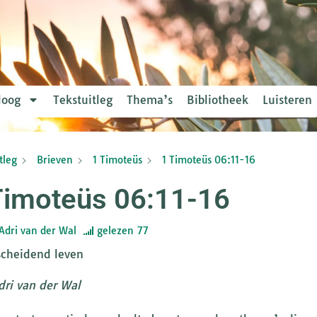
loog
Tekstuitleg
Thema’s
Bibliotheek
Luisteren
tleg
Brieven
1 Timoteüs
1 Timoteüs 06:11-16
Timoteüs 06:11-16
Adri van der Wal
gelezen
77
cheidend leven
dri van der Wal