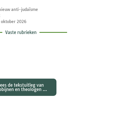
nieuw anti-judaïsme
t
 oktober 2026
Vaste rubrieken
etische toelichtingen
e zondagse lezingen ...
Lees de tekstuitleg van
bbijnen en theologen ...