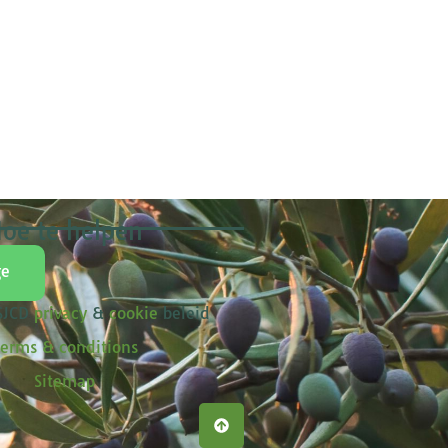
oe te helpen
ge
 SJCD
privacy
&
cookie
beleid
erms & conditions
Sitemap