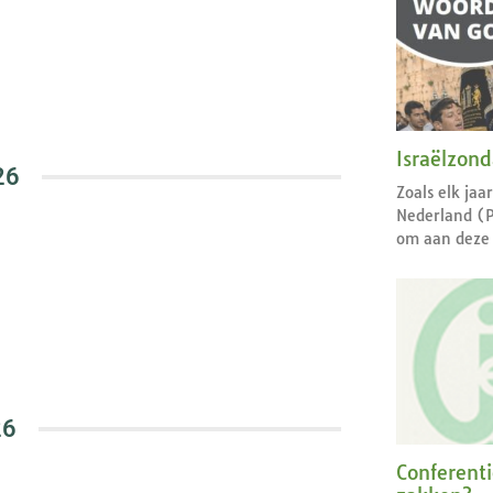
Israëlzon
26
Zoals elk jaa
Nederland (
om aan deze 
26
Conferent