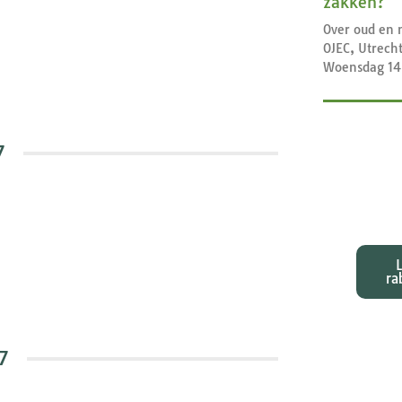
zakken?
Over oud en 
OJEC, Utrech
Woensdag 14
7
Exeg
bij d
ra
7