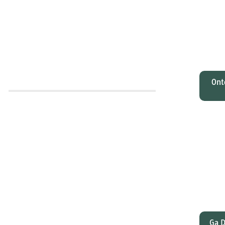
O
Johan
tota
zi
M
Ont
Wat
gelee
en Pa
dat
Ga D