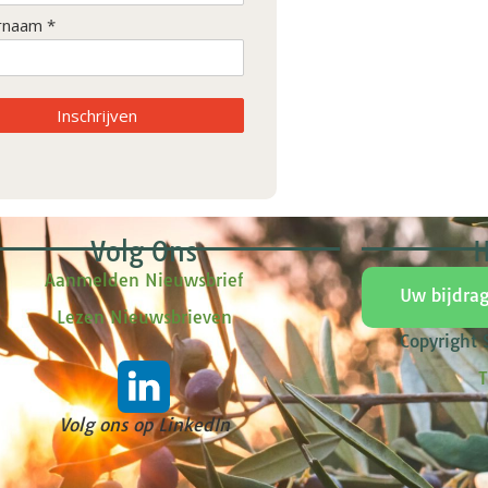
rnaam *
Inschrijven
Volg Ons
H
Aanmelden Nieuwsbrief
Uw bijdra
Lezen Nieuwsbrieven
Copyright
T
Volg ons op LinkedIn