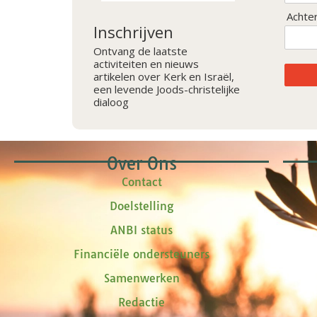
Achte
Inschrijven
Ontvang de laatste
activiteiten en nieuws
artikelen over Kerk en Israël,
een levende Joods-christelijke
dialoog
Over Ons
Contact
Doelstelling
ANBI status
Financiële ondersteuners
Samenwerken
Redactie