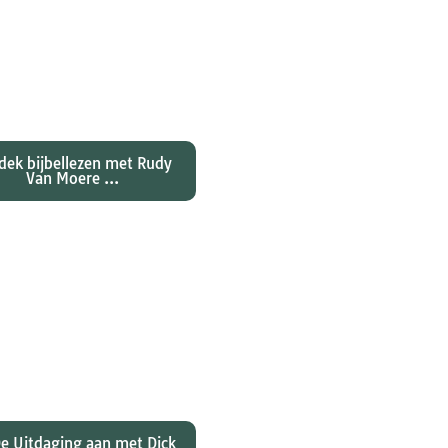
ntdekken waarom
nes zijn evangelie zo
al anders vertelt dan
jn collegae Marcus,
atteüs en Lukas...
dek bijbellezen met Rudy
Van Moere ...
 hebben christenen
rd over de joden Jezus
ulus? En wat betekent
 voor ons christelijk
geloof?
e Uitdaging aan met Dick