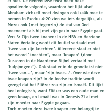
er niet. De Hebreeuwse tekst heeft deze
opvallende volgorde, waardoor het lijkt alsof
Abraham zichzelf moet dwingen ook Izaäk mee te
nemen In Exodus 4:20 zien we iets dergelijks, als
Mozes ook (met tegenzin) de staf van God
meeneemt als hij met zijn gezin naar Egypte gaat.
Vers 3: Zijn twee knapen: In de NBV en Herziene
Staten Vertaling wordt dit foutief vertaald met
‘twee van zijn knechten’. Allereerst staat er niet
het woord ‘knechten’, maar ‘knapen’ (door
Oussoren in de Naardense Bijbel vertaald met
‘hulpjongens’). Ook staat er in de grondtekst niet
‘twee van…’, maar ‘zijn twee…’. Over wie deze
twee knapen zijn? In de Joodse traditie wordt
gezegd dat het Eliëzer zou zijn en Ismaël. Dit lijkt
heel onlogisch, want Eliëzer was een oude man en
geen knaap, en Ismaël was in Genesis 21 al met
zijn moeder naar Egypte gegaan.
Toch moeten deze twee knapen een belangrijke