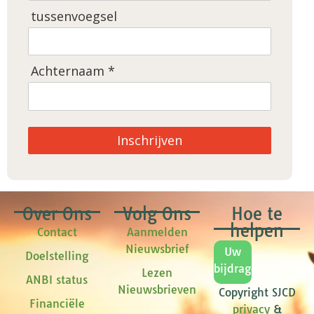
tussenvoegsel
Achternaam *
Inschrijven
Over Ons
Volg Ons
Hoe te
helpen
Contact
Aanmelden
Nieuwsbrief
Uw
Doelstelling
bijdrage
Lezen
ANBI status
Nieuwsbrieven
Copyright SJCD
Financiële
privacy
&