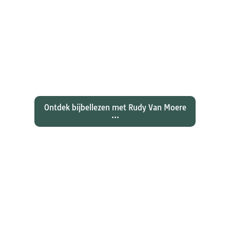
Ontdekken waarom Johannes zijn
evangelie zo totaal anders vertelt
dan zijn collegae Marcus, Matteüs
en Lukas...
Ontdek bijbellezen met Rudy Van Moere
...
Wat hebben christenen geleerd
over de joden Jezus en Paulus? En
wat betekent dat voor ons
christelijk geloof?