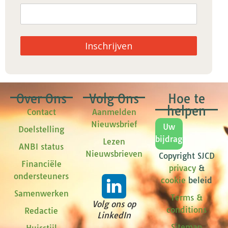
Inschrijven
Over Ons
Volg Ons
Hoe te
helpen
Contact
Aanmelden
Nieuwsbrief
Uw
Doelstelling
bijdrage
Lezen
ANBI status
Nieuwsbrieven
Copyright SJCD
Financiële
privacy
&
ondersteuners
cookie
beleid
Samenwerken
Terms &
Volg ons op
conditions
Redactie
LinkedIn
Sitemap