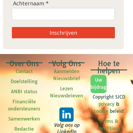
Achternaam *
Inschrijven
Over Ons
Volg Ons
Hoe te
helpen
Contact
Aanmelden
Nieuwsbrief
Uw
Doelstelling
bijdrage
Lezen
ANBI status
Nieuwsbrieven
Copyright SJCD
Financiële
privacy
&
ondersteuners
cookie
beleid
Samenwerken
Terms &
Volg ons op
conditions
Redactie
LinkedIn