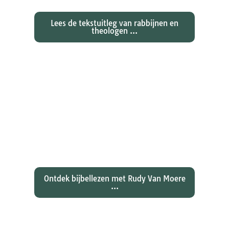
Lees de tekstuitleg van rabbijnen en
theologen ...
Ontdekken waarom Johannes zijn
evangelie zo totaal anders vertelt
dan zijn collegae Marcus, Matteüs
en Lukas...
Ontdek bijbellezen met Rudy Van Moere
...