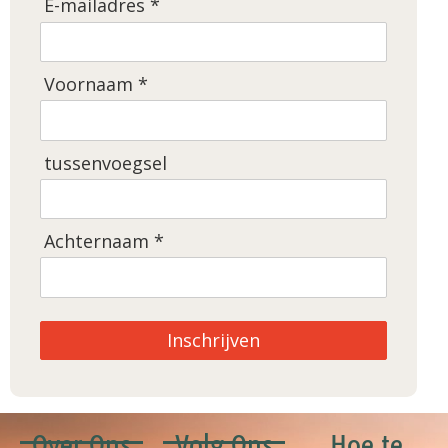
E-mailadres *
Voornaam *
tussenvoegsel
Achternaam *
Inschrijven
Over Ons
Volg Ons
Hoe te