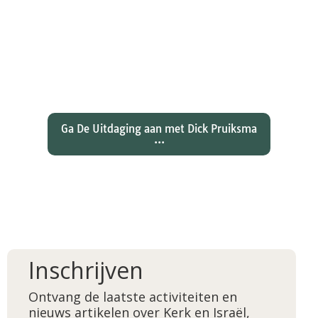
Wat hebben christenen geleerd
over de joden Jezus en Paulus? En
wat betekent dat voor ons
christelijk geloof?
Ga De Uitdaging aan met Dick Pruiksma
...
Inschrijven
Ontvang de laatste activiteiten en
nieuws artikelen over Kerk en Israël,