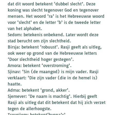
dat dit woord betekent ‘dubbel slecht’. Deze
koning was slecht tegenover God en tegenover
mensen. Het woord ‘ra’ is het Hebreeuwse woord
voor ‘slecht’ en de letter ‘b’ is de tweede letter
van het alphabet.
Sedom: betekenis onbekend. Later wordt deze
stad berucht om zijn slechtheid.
Birsja: betekent ‘robuust’. Rasji geeft als uitleg,
ook weer op grond van de Hebreeuwse letters
‘Door slechtheid hoger gestegen’.
Amora: betekent ‘overstroming’.
Sjinav: ‘Sin (de maangod) is mijn vader. Rasji
verklaart: ‘Die zijn vader (die in de hemel is)
haatte.
Adma: betekent ‘grond, akker’.
Sjemever: ‘De naam is machtig’. Hierbij geeft
Rasji als uitleg dat dit betekent dat hij zich verzet
tegen de allerhoogste.
Tsevojiem: betekent‘hyena’s’.