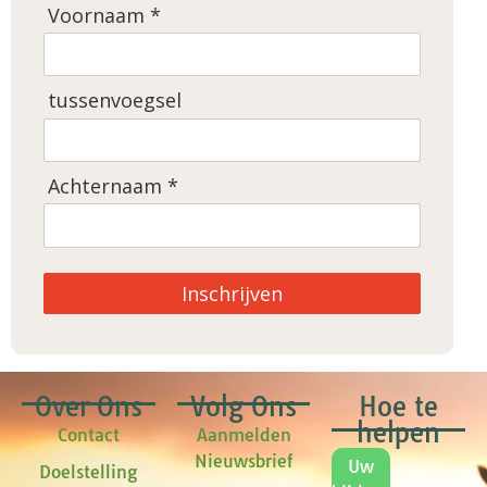
Voornaam *
tussenvoegsel
Achternaam *
Inschrijven
Over Ons
Volg Ons
Hoe te
helpen
Contact
Aanmelden
Nieuwsbrief
Uw
Doelstelling