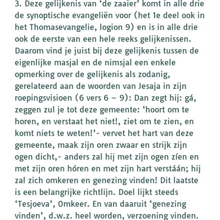
3. Deze gelijkenis van ‘de zaaier’ komt in alle drie
de synoptische evangeliën voor (het 1e deel ook in
het Thomasevangelie, logion 9) en is in alle drie
ook de eerste van een hele reeks gelijkenissen.
Daarom vind je juist bij deze gelijkenis tussen de
eigenlijke masjal en de nimsjal een enkele
opmerking over de gelijkenis als zodanig,
gerelateerd aan de woorden van Jesaja in zijn
roepingsvisioen (6 vers 6 – 9): Dan zegt hij: gá,
zeggen zul je tot deze gemeente: ‘hoort om te
horen, en verstaat het niet!, ziet om te zien, en
komt niets te weten!’- vervet het hart van deze
gemeente, maak zijn oren zwaar en strijk zijn
ogen dicht,- anders zal hij met zijn ogen zíen en
met zijn oren hóren en met zijn hart verstáán; hij
zal zich omkeren en genezing vinden! Dit laatste
is een belangrijke richtlijn. Doel lijkt steeds
‘Tesjoeva’, Omkeer. En van daaruit ‘genezing
vinden’, d.w.z. heel worden, verzoening vinden.