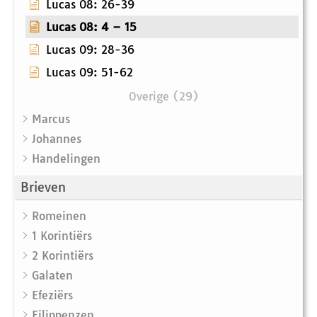
Lucas 08: 26-39
Lucas 08: 4 – 15
Lucas 09: 28-36
Lucas 09: 51-62
Overige (29)
Marcus
Johannes
Handelingen
Brieven
Romeinen
1 Korintiërs
2 Korintiërs
Galaten
Efeziërs
Filippenzen