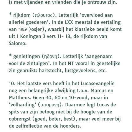
is met vijanden en vrienden die je ontrouw zijn.
* rijkdom (πλουτος). Letterlijk ‘overvloed aan
allerlei goederen’. In de LXX meestal de vertaling
van עשר )osjer), waarbij het klassieke beeld komt
uit 1 Koningen 3 vers 11- 13, de rijkdom van
Salomo.
* genietingen (ηδονη). Letterlijk ‘aangenaam
voor de zintuigen’. In het NT vooral in geestelijke
zin gebruikt: hartstocht, lustgevoelens, etc.
10. Het laatste vers heeft in het Lucasevangelie
nog een belangrijke afwijking t.o.v. Marcus en
Mattheus. Geen 30, 60 en 10-voud, maar in
‘volharding’ (υπομονη). Daarmee legt Lucas de
spits van zijn betoog niet bij de hoogte van de
opbrengst (goed, beter, best), maar veel meer bij
de zelfreflectie van de hoorders.