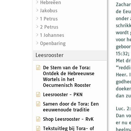
Hebreëen
Zachar
Jakobus
de Eeu
onder 
1 Petrus
schrik
2 Petrus
wordt 
1 Johannes
voor h
Openbaring
geboor
15:32;
Leesrooster
Met dr
De Stem van de Tora:
“reddi
Ontdek de Hebreeuwse
Heer. 
Wortels in het
godhed
Oecumenisch Rooster
doeken
Leesrooster - PKN
dan zu
Samen door de Tora: Een
Luc. 2
eeuwenoude traditie
Dan vo
Shop Leesrooster - RvK
er nu 
Tekstuitleg bij Tora- of
heelma