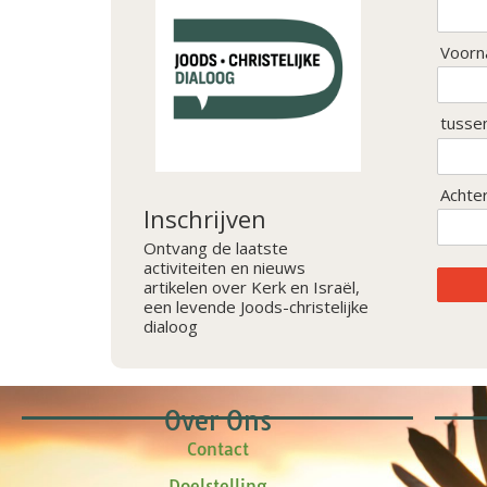
Voorn
tusse
Achte
Inschrijven
Ontvang de laatste
activiteiten en nieuws
artikelen over Kerk en Israël,
een levende Joods-christelijke
dialoog
Over Ons
Contact
Doelstelling