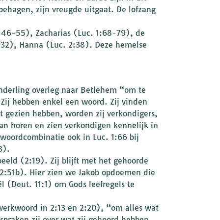
behagen, zijn vreugde uitgaat. De lofzang
 1:46-55), Zacharias (Luc. 1:68-79), de
-32), Hanna (Luc. 2:38). Deze hemelse
onderling overleg naar Betlehem “om te
Zij hebben enkel een woord. Zij vinden
et gezien hebben, worden zij verkondigers,
van horen en zien verkondigen kennelijk in
 woordcombinatie ook in Luc. 1:66 bij
3).
eeld (2:19). Zij blijft met het gehoorde
. 2:51b). Hier zien we Jakob opdoemen die
 (Deut. 11:1) om Gods leefregels te
 werkwoord in 2:13 en 2:20), “om alles wat
spraken zij over wat zij gehoord hebben,