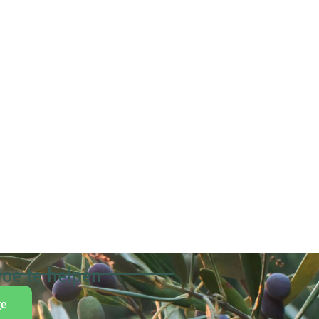
oe te helpen
ge