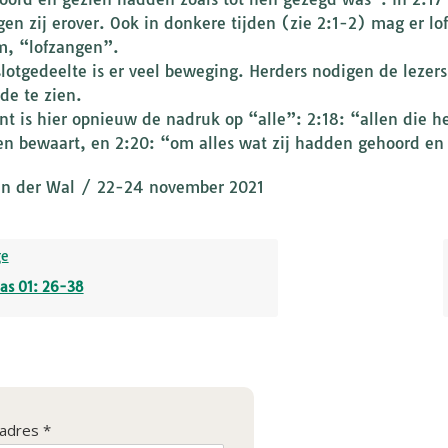
gen zij erover. Ook in donkere tijden (zie 2:1-2) mag er l
im, “lofzangen”.
 slotgedeelte is er veel beweging. Herders nodigen de leze
de te zien.
nt is hier opnieuw de nadruk op “alle”: 2:18: “allen die h
n bewaart, en 2:20: “om alles wat zij hadden gehoord en
an der Wal / 22-24 november 2021
ge
as 01: 26-38
ladres *