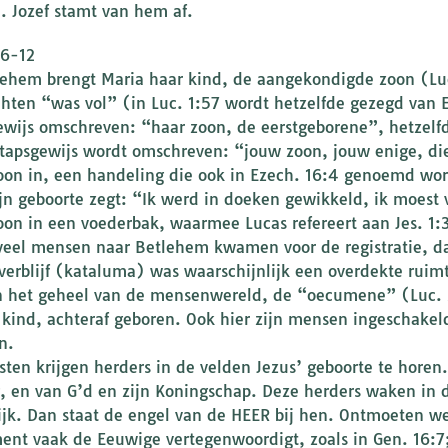
. Jozef stamt van hem af.
:6-12
lehem brengt Maria haar kind, de aangekondigde zoon (Luc.
hten “was vol” (in Luc. 1:57 wordt hetzelfde gezegd van El
ewijs omschreven: “haar zoon, de eerstgeborene”, hetzelf
stapsgewijs wordt omschreven: “jouw zoon, jouw enige, die 
oon in, een handeling die ook in Ezech. 16:4 genoemd wor
ijn geboorte zegt: “Ik werd in doeken gewikkeld, ik moest 
oon in een voederbak, waarmee Lucas refereert aan Jes. 1:3.
veel mensen naar Betlehem kwamen voor de registratie, dat
verblijf (kataluma) was waarschijnlijk een overdekte ruim
 het geheel van de mensenwereld, de “oecumene” (Luc. 2:
 kind, achteraf geboren. Ook hier zijn mensen ingeschakeld
n.
rsten krijgen herders in de velden Jezus’ geboorte te horen
, en van G’d en zijn Koningschap. Deze herders waken in d
ijk. Dan staat de engel van de HEER bij hen. Ontmoeten we 
ent vaak de Eeuwige vertegenwoordigt, zoals in Gen. 16:7; 