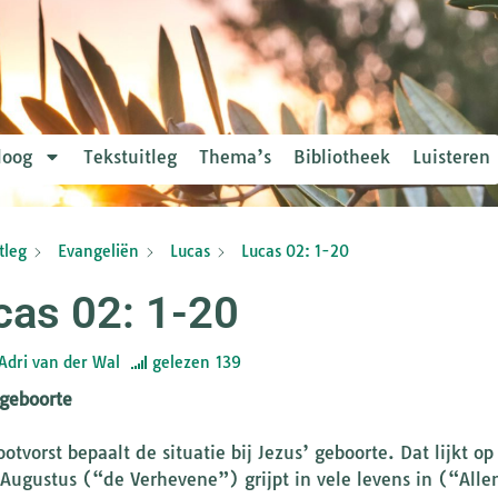
loog
Tekstuitleg
Thema’s
Bibliotheek
Luisteren
tleg
Evangeliën
Lucas
Lucas 02: 1-20
cas 02: 1-20
Adri van der Wal
gelezen
139
 geboorte
otvorst bepaalt de situatie bij Jezus’ geboorte. Dat lijkt op
 Augustus (“de Verhevene”) grijpt in vele levens in (“Alle