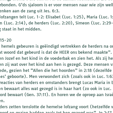
erbonden. G’ds sjaloom is er voor mensen naar wie zijn wel
enken aan de zang uit Jes. 6:3.
lofzangen telt Luc. 1-2: Elisabet (Luc. 1:25), Maria (Luc.
n (Luc. 2:14), de herders (Luc. 2:20), Simeon (Luc. 2:29
g staat in het midden.
:15-20
t hemels gebeuren is geëindigd vertrekken de herders na 
at woord dat gebeurd is dat de HEER ons bekend maakte”. 
en Jozef en het kind in de voederbak en zien het. Als zij h
len zij wat over het kind aan hen is gezegd. Deze mensen 
ede, gezien het “Allen die het hoorden” in 2:18 (dezelfde
es’ geboorte). Men verwondert zich (zoals ook in Luc. 1:6
reacties van herders en omstanders brengt Lucas Maria in b
en bewaart alles wat gezegd is in haar hart (zo ook in Luc
ord bewaart (Gen. 37:11). En horen we de oproep aan Israël
en.
ders zetten tenslotte de hemelse lofzang voort (hetzelfde
hoord en gezien hadden zoals tot hen gezegd was”. In 2:17 