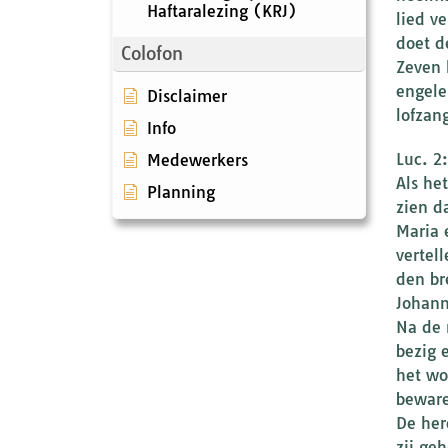
Haftaralezing (KRJ)
lied v
doet d
Colofon
Zeven 
engele
Disclaimer
lofzan
Info
Luc. 2
Medewerkers
Als he
Planning
zien d
Maria 
vertel
den br
Johann
Na de 
bezig 
het wo
bewar
De her
zij ge