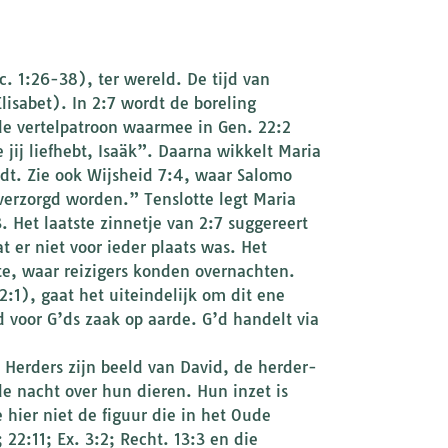
 1:26-38), ter wereld. De tijd van
isabet). In 2:7 wordt de boreling
de vertelpatroon waarmee in Gen. 22:2
jij liefhebt, Isaäk”. Daarna wikkelt Maria
dt. Zie ook Wijsheid 7:4, waar Salomo
verzorgd worden.” Tenslotte legt Maria
 Het laatste zinnetje van 2:7 suggereert
 er niet voor ieder plaats was. Het
te, waar reizigers konden overnachten.
1), gaat het uiteindelijk om dit ene
 voor G’ds zaak op aarde. G’d handelt via
. Herders zijn beeld van David, de herder-
e nacht over hun dieren. Hun inzet is
hier niet de figuur die in het Oude
22:11; Ex. 3:2; Recht. 13:3 en die