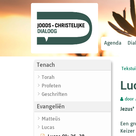
Agenda
Dia
Tenach
Tekstui
Torah
Lu
Profeten
Geschriften
door
Evangeliën
Jezus’
Matteüs
Een gro
Lucas
Keizer