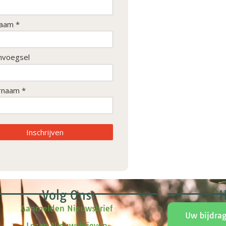
aam *
nvoegsel
rnaam *
Inschrijven
Volg Ons
H
Aanmelden Nieuwsbrief
Uw bijdra
Lezen Nieuwsbrieven