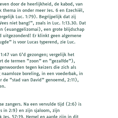
reven door de heerlijkheid, de kabod, van
k thema in onder meer Jes. 6 en Ezechiël,
gelijk Luc. 1:79). Begrijpelijk dat zij
ees niet bang!”, zoals in Luc. 1:13.30. Dat
n (euanggelizomai), een grote blijdschap
d uitgezonderd! Er klinkt geen algemene
gde” is voor Lucas typerend, zie Luc.
 1:47 van G’d gezongen; vergelijk het
ert de termen “zoon” en “gezalfde”),
egenwoorden tegen keizers die zich als
naamloze boreling, in een voederbak, in
r de “stad van David” genoemd, 2:11),
en.
e zangers. Na een vervulde tijd (2:6) is
 in 2:9) en zijn sjaloom, zijn
Jes. 57:19. Hemel en aarde zijn in dit