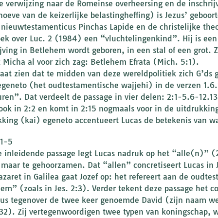
e verwijzing naar de Romeinse overheersing en de inschrijv
hoeve van de keizerlijke belastingheffing) is Jezus’ geboor
 nieuwtestamenticus Pinchas Lapide en de christelijke th
ek over Luc. 2 (1984) een “vluchtelingenkind”. Hij is ee
ijving in Betlehem wordt geboren, in een stal of een grot. 
t Micha al voor zich zag: Betlehem Efrata (Mich. 5:1).
laat zien dat te midden van deze wereldpolitiek zich G’ds 
egeneto (het oudtestamentische wajjehi) in de verzen 1.6.1
ren”. Dat verdeelt de passage in vier delen: 2:1-5.6-12.
 ook in 2:2 en komt in 2:15 nogmaals voor in de uitdrukki
kking (kai) egeneto accentueert Lucas de betekenis van wat
:1-5
e inleidende passage legt Lucas nadruk op het “alle(n)” (2
 maar te gehoorzamen. Dat “allen” concretiseert Lucas in J
azaret in Galilea gaat Jozef op: het refereert aan de oudt
lem” (zoals in Jes. 2:3). Verder tekent deze passage het 
us tegenover de twee keer genoemde David (zijn naam we
:32). Zij vertegenwoordigen twee typen van koningschap, w