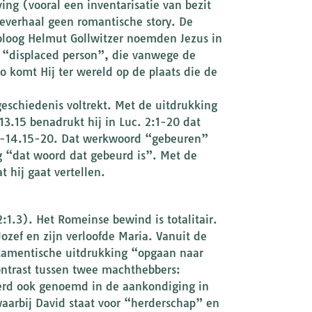
ing (vooral een inventarisatie van bezit
teverhaal geen romantische story. De
eoloog Helmut Gollwitzer noemden Jezus in
n “displaced person”, die vanwege de
Zo komt Hij ter wereld op de plaats die de
geschiedenis voltrekt. Met de uitdrukking
3.15 benadrukt hij in Luc. 2:1-20 dat
13-14.15-20. Dat werkwoord “gebeuren”
ng “dat woord dat gebeurd is”. Met de
 hij gaat vertellen.
:1.3). Het Romeinse bewind is totalitair.
ozef en zijn verloofde Maria. Vanuit de
estamentische uitdrukking “opgaan naar
contrast tussen twee machthebbers:
rd ook genoemd in de aankondiging in
aarbij David staat voor “herderschap” en