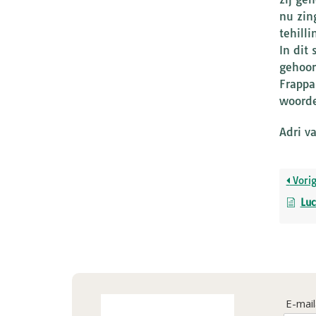
nu zin
tehill
In dit
gehoor
Frappa
woorde
Adri v
Vori
Luc
E-mai