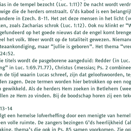
ias in de tempel bezocht (Luc. 1:11)? De nacht wordt verd
wige die de herders omstraalt. G’ds kabod is een belangrij
andere in Ezech. 8-11. Het zet deze mensen in het licht (ver
ken, zoals Zacharias schrok (Luc. 1:12). Ook nu klinkt er “W
gefundeerd op het goede nieuws dat de engel komt brenge
eel het volk. Weer wordt op de totaliteit gewezen. Nieman
teaankondiging, maar “jullie is geboren”. Het thema “vreu
 24:52.
ie titels wordt de pasgeborene aangeduid: Redder (in Luc.
ng” in Luc. 1:69.71.77), Christus (messias; Ps. 2 combine
In de tijd waarin Lucas schreef, zijn dat geloofswoorden, t
en zagen. Deze termen worden hier betrokken op een nog 
 gewikkeld. Als de herders Hem zoeken in Betlehem (wee
llen ze Hem zo vinden. Bij de boodschap horen zij een tek
:13-14
lgt een hemelse lofverheffing door een menigte van hemels
een volle ruimte. De zangers bezingen G’ds heerlijkheid (als
king, thema’s die ook in Ps. 85 samen voorkomen. Zie ook 