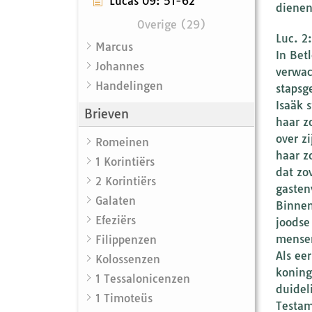
Lucas 09: 51-62
dienen
Overige (29)
Luc. 2
Marcus
In Bet
Johannes
verwac
Handelingen
stapsg
Isaäk 
Brieven
haar z
over z
Romeinen
haar z
1 Korintiërs
dat zo
2 Korintiërs
gasten
Galaten
Binnen
Efeziërs
joodse
mense
Filippenzen
Als ee
Kolossenzen
koning
1 Tessalonicenzen
duidel
1 Timoteüs
Testam