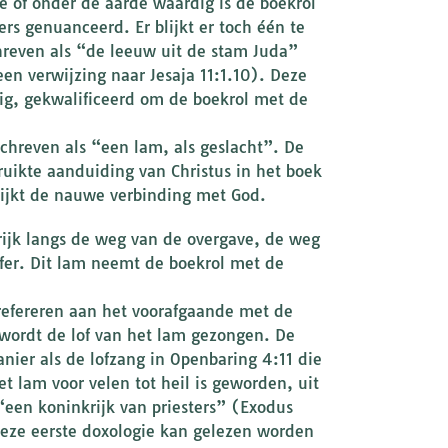
e of onder de aarde waardig is de boekrol
rs genuanceerd. Er blijkt er toch één te
hreven als “de leeuw uit de stam Juda”
en verwijzing naar Jesaja 11:1.10). Deze
dig, gekwalificeerd om de boekrol met de
chreven als “een lam, als geslacht”. De
ruikte aanduiding van Christus in het boek
lijkt de nauwe verbinding met God.
 rijk langs de weg van de overgave, de weg
ffer. Dit lam neemt de boekrol met de
refereren aan het voorafgaande met de
wordt de lof van het lam gezongen. De
nier als de lofzang in Openbaring 4:11 die
et lam voor velen tot heil is geworden, uit
–“een koninkrijk van priesters” (Exodus
 Deze eerste doxologie kan gelezen worden