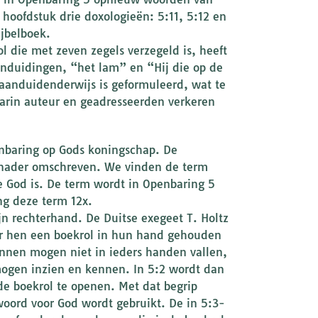
hoofdstuk drie doxologieën: 5:11, 5:12 en
ijbelboek.
 die met zeven zegels verzegeld is, heeft
nduidingen, “het lam” en “Hij die op de
k aanduidenderwijs is geformuleerd, wat te
aarin auteur en geadresseerden verkeren
enbaring op Gods koningschap. De
t nader omschreven. We vinden de term
e God is. De term wordt in Openbaring 5
ing deze term 12x.
jn rechterhand. De Duitse exegeet T. Holtz
oor hen een boekrol in hun hand gehouden
annen mogen niet in ieders handen vallen,
mogen inzien en kennen. In 5:2 wordt dan
de boekrol te openen. Met dat begrip
oord voor God wordt gebruikt. De in 5:3-