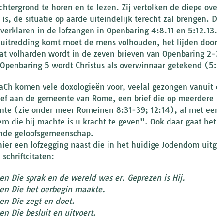
chtergrond te horen en te lezen. Zij vertolken de diepe ov
 is, de situatie op aarde uiteindelijk terecht zal brengen. 
verklaren in de lofzangen in Openbaring 4:8.11 en 5:12.13.
 uitredding komt moet de mens volhouden, het lijden door
at volharden wordt in de zeven brieven van Openbaring 2-
Openbaring 5 wordt Christus als overwinnaar getekend (5:5
aCh komen vele doxologieën voor, veelal gezongen vanuit de
rief aan de gemeente van Rome, een brief die op meerdere p
te (zie onder meer Romeinen 8:31-39; 12:14), af met een
em die bij machte is u kracht te geven”. Ook daar gaat h
ende geloofsgemeenschap.
 hier een lofzegging naast die in het huidige Jodendom uitg
schriftcitaten:
en Die sprak en de wereld was er. Geprezen is Hij.
en Die het oerbegin maakte.
en Die zegt en doet.
en Die besluit en uitvoert.