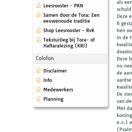
als ee
Leesrooster - PKN
schuld
Samen door de Tora: Een
Deze e
eeuwenoude traditie
6 gest
Shop Leesrooster - RvK
hen oo
In de 
Tekstuitleg bij Tora- of
kwalit
Haftaralezing (KRJ)
doxolo
Colofon
Deze b
nu nee
Disclaimer
de aar
aardse
Info
kwalit
Medewerkers
De vie
Planning
van de
Met da
koning
e.v.) 
(Psalm