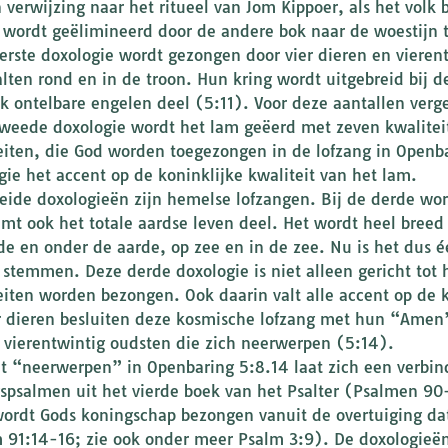
n verwijzing naar het ritueel van Jom Kippoer, als het volk 
 wordt geëlimineerd door de andere bok naar de woestijn 
erste doxologie wordt gezongen door vier dieren en vieren
alten rond en in de troon. Hun kring wordt uitgebreid bij
k ontelbare engelen deel (5:11). Voor deze aantallen verge
tweede doxologie wordt het lam geëerd met zeven kwalitei
eiten, die God worden toegezongen in de lofzang in Openb
gie het accent op de koninklijke kwaliteit van het lam.
eide doxologieën zijn hemelse lofzangen. Bij de derde word
mt ook het totale aardse leven deel. Het wordt heel breed
de en onder de aarde, op zee en in de zee. Nu is het dus
 stemmen. Deze derde doxologie is niet alleen gericht tot 
eiten worden bezongen. Ook daarin valt alle accent op de 
r dieren besluiten deze kosmische lofzang met hun “Amen
 vierentwintig oudsten die zich neerwerpen (5:14).
t “neerwerpen” in Openbaring 5:8.14 laat zich een verbi
spsalmen uit het vierde boek van het Psalter (Psalmen 9
wordt Gods koningschap bezongen vanuit de overtuiging da
 91:14-16; zie ook onder meer Psalm 3:9). De doxologieën