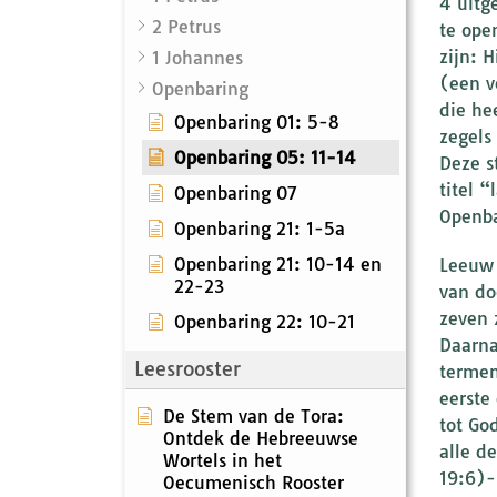
4 uitg
2 Petrus
te ope
zijn: 
1 Johannes
(een v
Openbaring
die he
Openbaring 01: 5-8
zegels
Openbaring 05: 11-14
Deze s
titel 
Openbaring 07
Openba
Openbaring 21: 1-5a
Openbaring 21: 10-14 en
Leeuw 
22-23
van do
zeven 
Openbaring 22: 10-21
Daarna
Leesrooster
termen
eerste
De Stem van de Tora:
tot Go
Ontdek de Hebreeuwse
alle d
Wortels in het
19:6)-
Oecumenisch Rooster