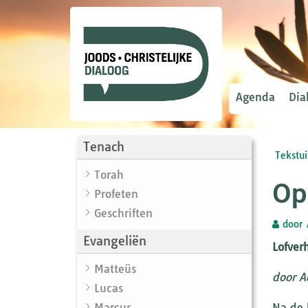
Agenda
Dia
Tenach
Tekstui
Torah
Op
Profeten
Geschriften
door
Evangeliën
Lofver
Matteüs
door A
Lucas
Marcus
Na de 