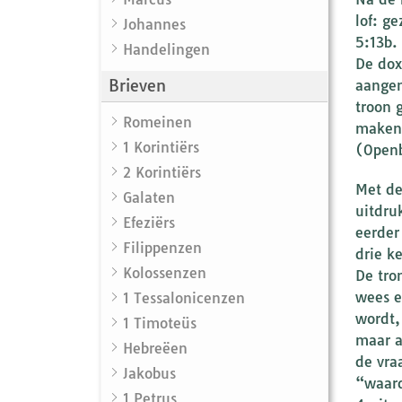
lof: g
Johannes
5:13b.
Handelingen
De dox
Brieven
aangen
troon 
Romeinen
maken 
1 Korintiërs
(Openb
2 Korintiërs
Met de
Galaten
uitdru
Efeziërs
eerder
Filippenzen
drie k
Kolossenzen
De tro
wees e
1 Tessalonicenzen
wordt,
1 Timoteüs
maar a
Hebreëen
de vra
Jakobus
“waard
1 Petrus