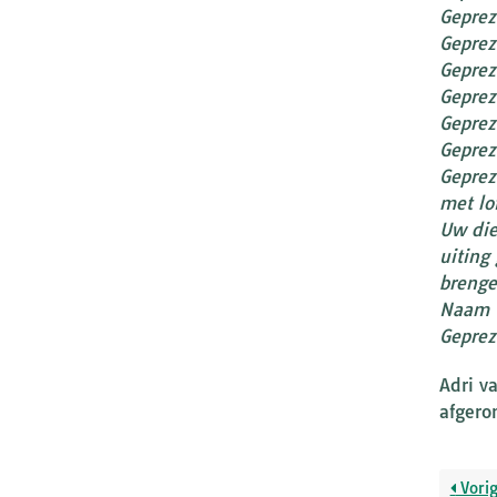
Geprez
Geprez
Geprez
Gepreze
Geprez
Geprez
Geprez
met lo
Uw die
uiting
brenge
Naam t
Geprez
Adri v
afgero
Vori