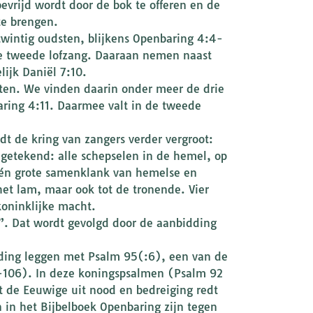
bevrijd wordt door de bok te offeren en de
te brengen.
twintig oudsten, blijkens Openbaring 4:4-
 de tweede lofzang. Daaraan nemen naast
lijk Daniël 7:10.
ten. We vinden daarin onder meer de drie
aring 4:11. Daarmee valt in de tweede
t de kring van zangers verder vergroot:
 getekend: alle schepselen in de hemel, op
 één grote samenklank van hemelse en
het lam, maar ook tot de tronende. Vier
koninklijke macht.
”. Dat wordt gevolgd door de aanbidding
nding leggen met Psalm 95(:6), een van de
0-106). In deze koningspsalmen (Psalm 92
t de Eeuwige uit nood en bedreiging redt
 in het Bijbelboek Openbaring zijn tegen