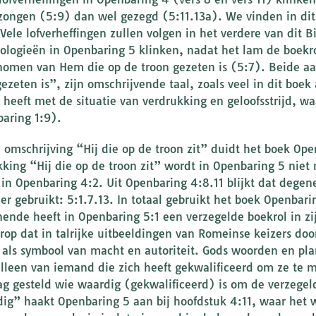
ezongen (5:9) dan wel gezegd (5:11.13a). We vinden in dit 
 Vele lofverheffingen zullen volgen in het verdere van dit B
ologieën in Openbaring 5 klinken, nadat het lam de boekrol
omen van Hem die op de troon gezeten is (5:7). Beide aa
gezeten is”, zijn omschrijvende taal, zoals veel in dit boe
heeft met de situatie van verdrukking en geloofsstrijd, w
aring 1:9).
 omschrijving “Hij die op de troon zit” duidt het boek Op
kking “Hij die op de troon zit” wordt in Openbaring 5 nie
 in Openbaring 4:2. Uit Openbaring 4:8.11 blijkt dat degen
eer gebruikt: 5:1.7.13. In totaal gebruikt het boek Openbar
nende heeft in Openbaring 5:1 een verzegelde boekrol in zi
rop dat in talrijke uitbeeldingen van Romeinse keizers d
 als symbool van macht en autoriteit. Gods woorden en pl
lleen van iemand die zich heeft gekwalificeerd om ze te 
ag gesteld wie waardig (gekwalificeerd) is om de verzegel
ig” haakt Openbaring 5 aan bij hoofdstuk 4:11, waar het w