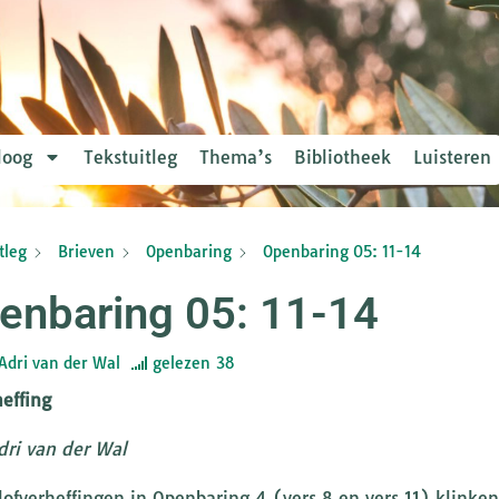
loog
Tekstuitleg
Thema’s
Bibliotheek
Luisteren
tleg
Brieven
Openbaring
Openbaring 05: 11-14
enbaring 05: 11-14
Adri van der Wal
gelezen
38
heffing
dri van der Wal
lofverheffingen in Openbaring 4 (vers 8 en vers 11) klink