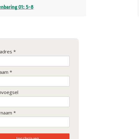
nbaring 01: 5-8
ladres *
aam *
nvoegsel
rnaam *
Inschrijven