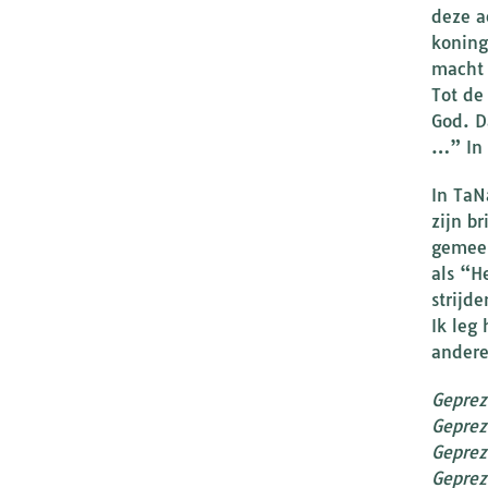
deze a
koning
macht 
Tot de
God. D
…” In 
In TaN
zijn b
gemeen
als “H
strijd
Ik leg
andere 
Geprez
Geprez
Geprez
Geprez