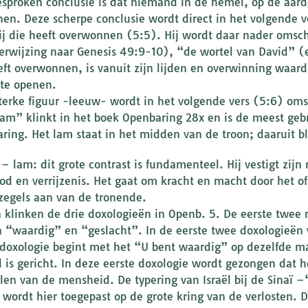
esproken conclusie is dat niemand in de hemel, op de aard
nen. Deze scherpe conclusie wordt direct in het volgende ve
Hij die heeft overwonnen (5:5). Hij wordt daar nader omsc
erwijzing naar Genesis 49:9-10), “de wortel van David” (e
eft overwonnen, is vanuit zijn lijden en overwinning waar
 te openen.
terke figuur -leeuw- wordt in het volgende vers (5:6) oms
“lam” klinkt in het boek Openbaring 28x en is de meest geb
ring. Het lam staat in het midden van de troon; daaruit b
– lam: dit grote contrast is fundamenteel. Hij vestigt zijn
od en verrijzenis. Het gaat om kracht en macht door het o
zegels aan van de tronende.
 klinken de drie doxologieën in Openb. 5. De eerste twee 
 “waardig” en “geslacht”. In de eerste twee doxologieën 
 doxologie begint met het “U bent waardig” op dezelfde ma
d is gericht. In deze eerste doxologie wordt gezongen dat h
elen van de mensheid. De typering van Israël bij de Sinaï 
 wordt hier toegepast op de grote kring van de verlosten.