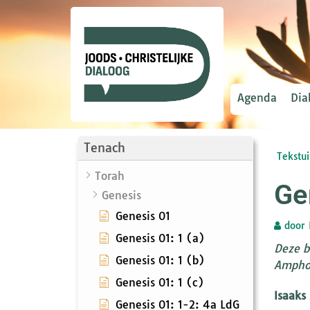
Agenda
Dia
Tenach
Tekstui
Torah
Ge
Genesis
Genesis 01
door
Genesis 01: 1 (a)
Deze b
Genesis 01: 1 (b)
Ampho
Genesis 01: 1 (c)
Isaaks 
Genesis 01: 1-2: 4a LdG