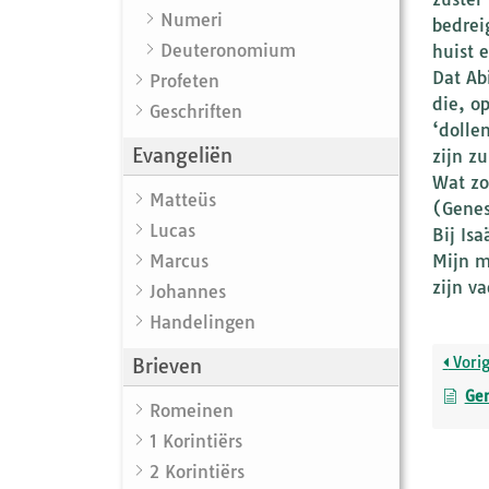
Numeri
bedrei
Deuteronomium
huist 
Dat Ab
Profeten
die, op
Geschriften
‘dolle
Evangeliën
zijn zu
Wat zo
Matteüs
(Genes
Lucas
Bij Is
Marcus
Mijn m
zijn v
Johannes
Handelingen
Vori
Brieven
Gen
Romeinen
1 Korintiërs
2 Korintiërs