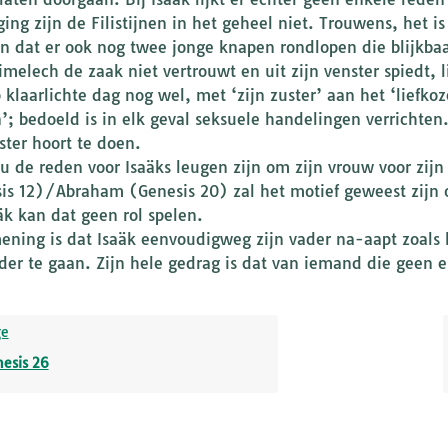
ging zijn de Filistijnen in het geheel niet. Trouwens, het 
en dat er ook nog twee jonge knapen rondlopen die blijkbaar
imelech de zaak niet vertrouwt en uit zijn venster spiedt, l
 klaarlichte dag nog wel, met ‘zijn zuster’ aan het ‘liefkoz
n’; bedoeld is in elk geval seksuele handelingen verrichten.
ster hoort te doen.
u de reden voor Isaäks leugen zijn om zijn vrouw voor zijn
is 12)/Abraham (Genesis 20) zal het motief geweest zijn 
aäk kan dat geen rol spelen.
ening is dat Isaäk eenvoudigweg zijn vader na-aapt zoals h
ader te gaan. Zijn hele gedrag is dat van iemand die geen ei
ge
esis 26