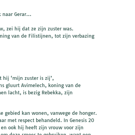
k naar Gerar…
 zei hij dat ze zijn zuster was.
ng van de Filistijnen, tot zijn verbazing
ij ‘mijn zuster is zij’,
ns gluurt Avimelech, koning van de
men lacht, is bezig Rebekka, zijn
tijnse gebied kan wonen, vanwege de honger.
daar met respect behandeld. In Genesis 20
n ook hij heeft zijn vrouw voor zijn
en om deze smoes te gebruiken, want een