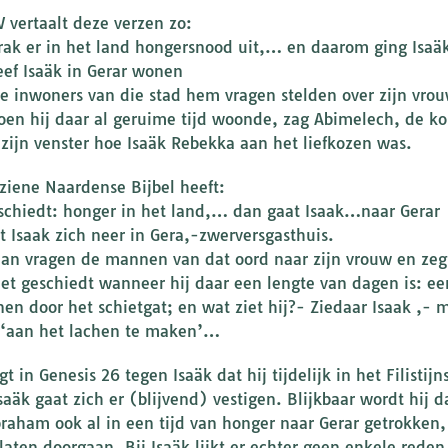
 vertaalt deze verzen zo:
rak er in het land hongersnood uit,… en daarom ging Isaä
eef Isaäk in Gerar wonen
e inwoners van die stad hem vragen stelden over zijn vrouw,
oen hij daar al geruime tijd woonde, zag Abimelech, de koni
 zijn venster hoe Isaäk Rebekka aan het liefkozen was.
ziene Naardense Bijbel heeft:
schiedt: honger in het land,… dan gaat Isaak…naar Gerar
t Isaak zich neer in Gera,-zwerversgasthuis.
an vragen de mannen van dat oord naar zijn vrouw en zegt h
et geschiedt wanneer hij daar een lengte van dagen is: ee
jnen door het schietgat; en wat ziet hij?- Ziedaar Isaak ,- 
‘aan het lachen te maken’…
gt in Genesis 26 tegen Isaäk dat hij tijdelijk in het Filis
saäk gaat zich er (blijvend) vestigen. Blijkbaar wordt hij 
raham ook al in een tijd van honger naar Gerar getrokken, e
 laten doorgaan. Bij Isaäk lijkt er echter geen enkele red