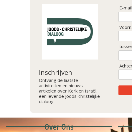
E-mai
Voorn
tusse
Achte
Inschrijven
Ontvang de laatste
activiteiten en nieuws
artikelen over Kerk en Israël,
een levende Joods-christelijke
dialoog
Over Ons