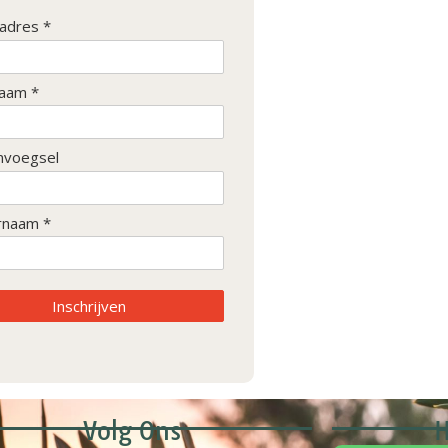
ladres *
aam *
nvoegsel
rnaam *
Inschrijven
Volg Ons
H