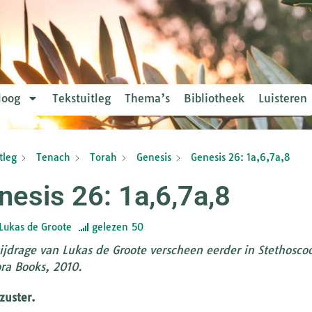
loog
Tekstuitleg
Thema’s
Bibliotheek
Luisteren
tleg
Tenach
Torah
Genesis
Genesis 26: 1a,6,7a,8
nesis 26: 1a,6,7a,8
Lukas de Groote
gelezen
50
ijdrage van Lukas de Groote verscheen eerder in Stethoscoo
ra Books, 2010.
zuster.