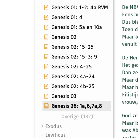
De NBV
Genesis 01: 1-2: 4a RVM
Eens b
Genesis 01: 4
Dus bl
Genesis 01: 5a en 10a
Toen d
Maar t
Genesis 02
vanuit
Genesis 02: 15-25
Genesis 02: 15-3: 9
De Her
Het ge
Genesis 02: 4-25
Dan ze
Genesis 02: 4a-24
Maar d
Genesis 02: 4b-25
Maar h
Filisti
Genesis 03
vrouw,
Genesis 26: 1a,6,7a,8
God ze
Overige (132)
Maar I
Exodus
was Ab
Leviticus
zuster