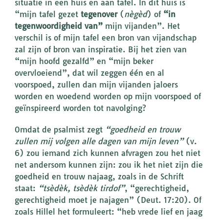
situatie in een huis en aan tafel. In dit huis is
“mijn tafel gezet
tegenover
(
nègèd
) of
“in
tegenwoordigheid van”
mijn vijanden”. Het
verschil is of mijn tafel een bron van vijandschap
zal zijn of bron van inspiratie. Bij het zien van
“mijn hoofd gezalfd” en “mijn beker
overvloeiend”, dat wil zeggen één en al
voorspoed, zullen dan mijn vijanden jaloers
worden en woedend worden op mijn voorspoed of
geïnspireerd worden tot navolging?
Omdat de psalmist zegt
“goedheid en trouw
zullen mij volgen alle dagen van mijn leven”
(v.
6) zou iemand zich kunnen afvragen zou het niet
net andersom kunnen zijn: zou ik het niet zijn die
goedheid en trouw najaag, zoals in de Schrift
staat:
“tsèdèk, tsèdèk tirdof”
, “gerechtigheid,
gerechtigheid moet je najagen” (Deut. 17:20). Of
zoals Hillel het formuleert: “heb vrede lief en jaag