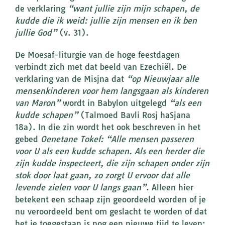
de verklaring
“want jullie zijn mijn schapen, de
kudde die ik weid: jullie zijn mensen en ik ben
jullie God”
(v. 31).
De Moesaf-liturgie van de hoge feestdagen
verbindt zich met dat beeld van Ezechiël. De
verklaring van de Misjna dat
“op Nieuwjaar alle
mensenkinderen voor hem langsgaan als kinderen
van Maron”
wordt in Babylon uitgelegd
“als een
kudde schapen”
(Talmoed Bavli Rosj haSjana
18a). In die zin wordt het ook beschreven in het
gebed
Oenetane Tokef: “Alle mensen passeren
voor U als een kudde schapen. Als een herder die
zijn kudde inspecteert, die zijn schapen onder zijn
stok door laat gaan, zo zorgt U ervoor dat alle
levende zielen voor U langs gaan”
. Alleen hier
betekent een schaap zijn geoordeeld worden of je
nu veroordeeld bent om geslacht te worden of dat
het je toegestaan is nog een nieuwe tijd te leven: