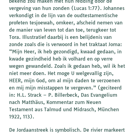
bekend zou maken met hun redding door de
vergeving van hun zonden (Lucas 1:77). Johannes
verkondigt in de lijn van de oudtestamentische
profeten tesjoewah, omkeer, afscheid nemen van
de manier van leven tot dan toe, terugkeer tot
Tora. Illustratief daarbij is een belijdenis van
zonde zoals die is verwoord in het traktaat Joma:
“Mijn Heer, ik heb gezondigd, kwaad gedaan, in
kwade gezindheid heb ik volhard en op verre
wegen gewandeld. Zoals ik gedaan heb, wil ik het
niet meer doen. Het moge U welgevallig zijn,
HEER, mijn God, om al mijn daden te verzoenen
en mij mijn misstappen te vergeven.” (geciteerd
in: H.L. Strack – P. Billerbeck, Das Evangelium
nach Matthäus, Kommentar zum Neuen
Testament aus Talmud und Midrasch, München
1922, 113).
De Jordaanstreek is symbolisch. De rivier markeert