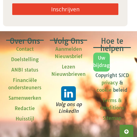
Inschrijven
Over Ons
Volg Ons
Hoe te
helpen
Contact
Aanmelden
Nieuwsbrief
Uw
Doelstelling
bijdrage
Lezen
ANBI status
Nieuwsbrieven
Copyright SJCD
Financiële
privacy
&
ondersteuners
cookie
beleid
Samenwerken
Terms &
Volg ons op
conditions
Redactie
LinkedIn
Sitemap
Huisstijl