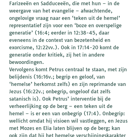
Farizeeën en Sadduceeën, die met hun – in de
weergave van het evangelie – afwachtende,
ongelovige vraag naar een ‘teken uit de hemel’
representatief zijn voor een ‘boze en overspelige
generatie’ (16:4; eerder in 12:38-45, daar
eveneens in de context van bezetenheid en
exorcisme, 12:22vv.). Ook in 17:14-20 komt de
generatie onder kritiek, zij het in andere
bewoordingen.
Vervolgens komt Petrus centraal te staan, met zijn
belijdenis (16:16v.; begrip en geloof, van
‘hemelse’ herkomst zelfs) en zijn reprimande van
Jezus (16:22v.; onbegrip, ongeloof dat zelfs
satanisch is). Ook Petrus’ interventie bij de
verheerlijking op de berg – een teken uit de
hemel – is er een van onbegrip (17:4). Onbegrip:
wellicht omdat hij visioen wil vastleggen, en Jezus
met Mozes en Elia laten blijven op de berg; kan
ook zijn dat hij het hemelse verschijningskarakter