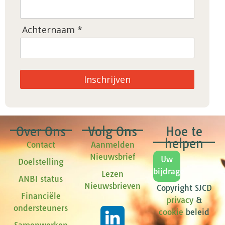
Achternaam *
Inschrijven
Over Ons
Volg Ons
Hoe te
helpen
Contact
Aanmelden
Nieuwsbrief
Uw
Doelstelling
bijdrage
Lezen
ANBI status
Nieuwsbrieven
Copyright SJCD
Financiële
privacy
&
ondersteuners
cookie
beleid