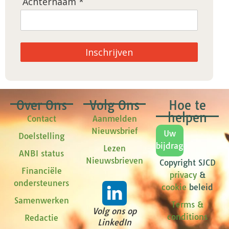
Achternaam *
Inschrijven
Over Ons
Volg Ons
Hoe te
helpen
Contact
Aanmelden
Nieuwsbrief
Uw
Doelstelling
bijdrage
Lezen
ANBI status
Nieuwsbrieven
Copyright SJCD
Financiële
privacy
&
ondersteuners
cookie
beleid
Samenwerken
Terms &
Volg ons op
conditions
Redactie
LinkedIn