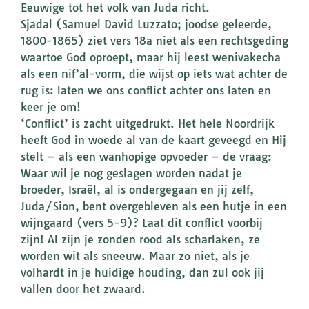
Eeuwige tot het volk van Juda richt.
Sjadal (Samuel David Luzzato; joodse geleerde,
1800-1865) ziet vers 18a niet als een rechtsgeding
waartoe God oproept, maar hij leest wenivakecha
als een nif’al-vorm, die wijst op iets wat achter de
rug is: laten we ons conflict achter ons laten en
keer je om!
‘Conflict’ is zacht uitgedrukt. Het hele Noordrijk
heeft God in woede al van de kaart geveegd en Hij
stelt – als een wanhopige opvoeder – de vraag:
Waar wil je nog geslagen worden nadat je
broeder, Israël, al is ondergegaan en jij zelf,
Juda/Sion, bent overgebleven als een hutje in een
wijngaard (vers 5-9)? Laat dit conflict voorbij
zijn! Al zijn je zonden rood als scharlaken, ze
worden wit als sneeuw. Maar zo niet, als je
volhardt in je huidige houding, dan zul ook jij
vallen door het zwaard.