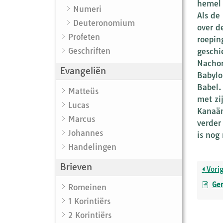
hemel 
Numeri
Als de
Deuteronomium
over d
Profeten
roepin
Geschriften
geschi
Nachor
Evangeliën
Babylo
Babel.
Matteüs
met zi
Lucas
Kanaän
Marcus
verder
Johannes
is nog
Handelingen
Brieven
Vori
Gen
Romeinen
1 Korintiërs
2 Korintiërs