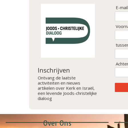
E-mai
Voorn
tusse
Achte
Inschrijven
Ontvang de laatste
activiteiten en nieuws
artikelen over Kerk en Israël,
een levende Joods-christelijke
dialoog
Over Ons