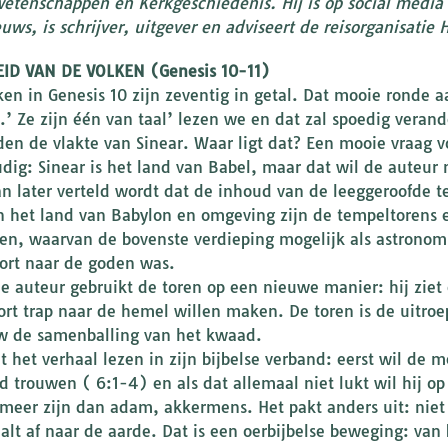
wetenschappen en Kerkgeschiedenis. Hij is op social media 
ws, is schrijver, uitgever en adviseert de reisorganisatie H
ID VAN DE VOLKEN (Genesis 10-11)
ken in Genesis 10 zijn zeventig in getal. Dat mooie ronde aa
.’ Ze zijn één van taal’ lezen we en dat zal spoedig veran
den de vlakte van Sinear. Waar ligt dat? Een mooie vraag v
dig: Sinear is het land van Babel, maar dat wil de auteur n
n later verteld wordt dat de inhoud van de leeggeroofde 
In het land van Babylon en omgeving zijn de tempeltorens 
ren, waarvan de bovenste verdieping mogelijk als astronom
ort naar de goden was.
e auteur gebruikt de toren op een nieuwe manier: hij ziet
ort trap naar de hemel willen maken. De toren is de uitroep
w de samenballing van het kwaad.
t het verhaal lezen in zijn bijbelse verband: eerst wil de 
d trouwen ( 6:1-4) en als dat allemaal niet lukt wil hij op
 meer zijn dan adam, akkermens. Het pakt anders uit: nie
alt af naar de aarde. Dat is een oerbijbelse beweging: va