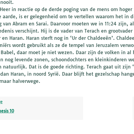
nooit.
 Heer in reactie op de derde poging van de mens om hoger t
e aarde, is er gelegenheid om te vertellen waarom het in di
g van Abram en Sarai. Daarvoor moeten we in 11:24 zijn, a
edenis verschijnt. Hij is de vader van Terach en grootvader
 en Haran. Haran sterft nog in ‘Ur der Chaldeeën’. Chalde
niërs wordt gebruikt als ze de tempel van Jeruzalem ver
 Babel, daar moet je niet wezen. Daar zijn de volken in al
jn nog levende zonen, schoondochters en kleinkinderen w
 natuurlijk. Dat is de goede richting. Terach gaat uit zijn
 dan Haran, in noord Syrië. Daar blijft het gezelschap hange
 maar halverwege.
ge
esis 10