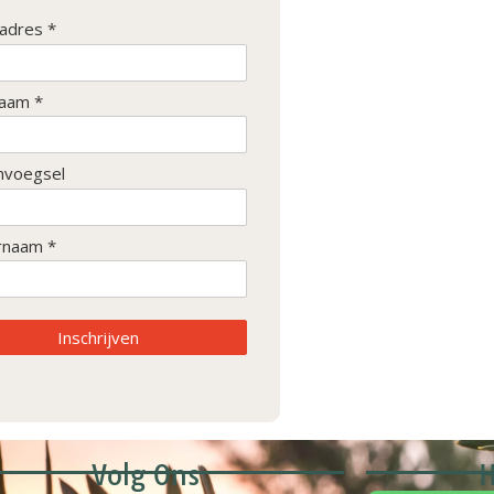
ladres *
aam *
nvoegsel
rnaam *
Inschrijven
Volg Ons
H