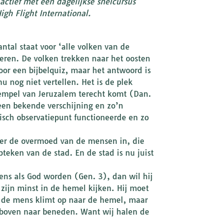
actief met een dagelijkse snelcursus
igh Flight International.
ntal staat voor ‘alle volken van de
deren. De volken trekken naar het oosten
oor een bijbelquiz, maar het antwoord is
u nog niet vertellen. Het is de plek
tempel van Jeruzalem terecht komt (Dan.
een bekende verschijning en zo’n
isch observatiepunt functioneerde en zo
 er de overmoed van de mensen in, die
teken van de stad. En de stad is nu juist
mens als God worden (Gen. 3), dan wil hij
 zijn minst in de hemel kijken. Hij moet
t de mens klimt op naar de hemel, maar
n boven naar beneden. Want wij halen de