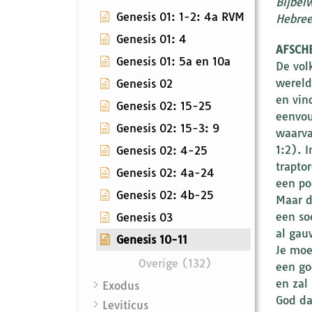
Bijbel
Genesis 01: 1-2: 4a RVM
Hebreeu
Genesis 01: 4
AFSCHE
Genesis 01: 5a en 10a
De vol
wereld
Genesis 02
en vin
Genesis 02: 15-25
eenvou
Genesis 02: 15-3: 9
waarva
1:2). 
Genesis 02: 4-25
trapto
Genesis 02: 4a-24
een po
Genesis 02: 4b-25
Maar d
een so
Genesis 03
al gau
Genesis 10-11
Je moe
Overige (132)
een go
en zal
Exodus
God da
Leviticus