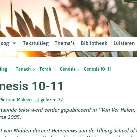
loog
Tekstuitleg
Thema’s
Bibliotheek
Luisteren
tleg
Tenach
Torah
Genesis
Genesis 10-11
nesis 10-11
Piet van Midden
gelezen
37
taande tekst werd eerder gepubliceerd in “Van Ver Halen, 
ma 2005.
et van Midden doceert Hebreeuws aan de Tilburg School of C