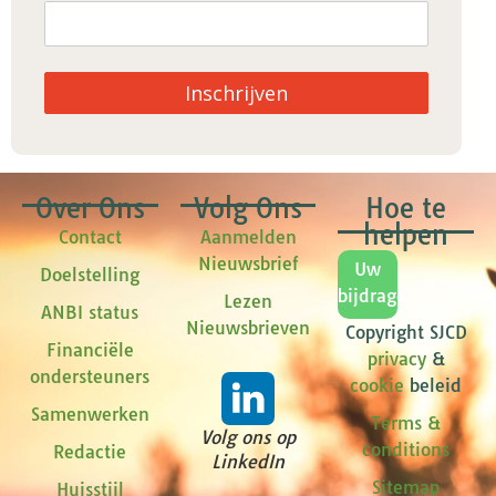
Inschrijven
Over Ons
Volg Ons
Hoe te
helpen
Contact
Aanmelden
Nieuwsbrief
Uw
Doelstelling
bijdrage
Lezen
ANBI status
Nieuwsbrieven
Copyright SJCD
Financiële
privacy
&
ondersteuners
cookie
beleid
Samenwerken
Terms &
Volg ons op
conditions
Redactie
LinkedIn
Sitemap
Huisstijl