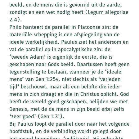
beeld, en de mens die is gevormd uit de aarde,
zondigt en een wet nodig heeft (Legum allegoriae
2.4).
Philo hanteert de parallel in Platoonse zin: de
materiële schepping is een afspiegeling van de
ideële werkelijkheid. Paulus ziet het andersom en
vat de parallel op in apocalyptische zin: de
‘tweede Adam’ is eigenlijk de eerste, die is
geschapen naar Gods beeld. Daartussen hoeft geen
tegenstelling te bestaan, wanneer je de ‘ideale
mens’ van Gen 1:25v. niet slechts als ‘verleden
tijd’ beschouwt, maar als een belofte die ieder
mens in zich draagt en die in Christus oplicht. God
heeft de wereld goed geschapen, belijden we met
Genesis, met de de mens in zijn beeld erbij zelfs
‘zeer goed’ (Gen 1:31).
Bij Paulus loopt de parallel door naar het volgende
hoofdstuk, en de verbinding wordt gelegd door
het woord homoiôma, ‘gelijkenis’. Hij gebruikte