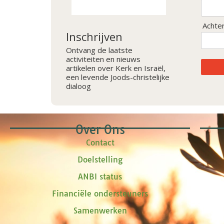
Achte
Inschrijven
Ontvang de laatste
activiteiten en nieuws
artikelen over Kerk en Israël,
een levende Joods-christelijke
dialoog
Over Ons
Contact
Doelstelling
ANBI status
Financiële ondersteuners
Samenwerken