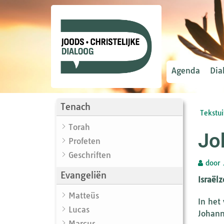
Agenda
Dia
Tenach
Tekstui
Torah
Jo
Profeten
Geschriften
door
Evangeliën
Israël
Matteüs
In het
Lucas
Johann
Marcus