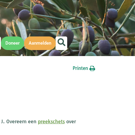
Doneer
Aanmelden
Printen
s. J. Overeem een
preekschets
over