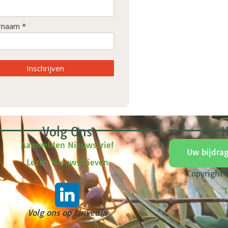
rnaam *
Inschrijven
Volg Ons
H
Aanmelden Nieuwsbrief
Uw bijdra
Lezen Nieuwsbrieven
Copyright
T
Volg ons op LinkedIn