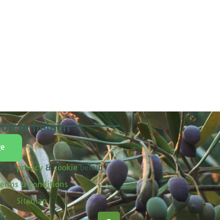
oe te helpen
ge
 SJCD
privacy
&
cookie
beleid
erms & conditions
Sitemap