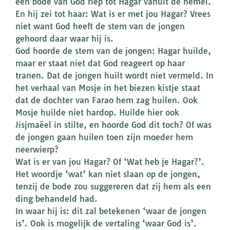
een bode van God riep tot Hagar vanuit de hemel.
En hij zei tot haar: Wat is er met jou Hagar? Vrees
niet want God heeft de stem van de jongen
gehoord daar waar hij is.
God hoorde de stem van de jongen: Hagar huilde,
maar er staat niet dat God reageert op haar
tranen. Dat de jongen huilt wordt niet vermeld. In
het verhaal van Mosje in het biezen kistje staat
dat de dochter van Farao hem zag huilen. Ook
Mosje huilde niet hardop. Huilde hier ook
Jisjmaëel in stilte, en hoorde God dit toch? Of was
de jongen gaan huilen toen zijn moeder hem
neerwierp?
Wat is er van jou Hagar? Of ‘Wat heb je Hagar?’.
Het woordje ‘wat’ kan niet slaan op de jongen,
tenzij de bode zou suggereren dat zij hem als een
ding behandeld had.
In waar hij is: dit zal betekenen ‘waar de jongen
is’. Ook is mogelijk de vertaling ‘waar God is’.