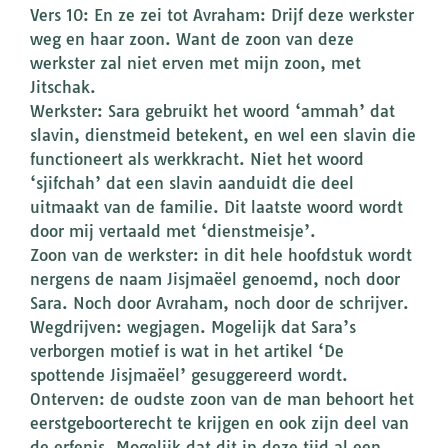
Vers 10: En ze zei tot Avraham: Drijf deze werkster
weg en haar zoon. Want de zoon van deze
werkster zal niet erven met mijn zoon, met
Jitschak.
Werkster: Sara gebruikt het woord ‘ammah’ dat
slavin, dienstmeid betekent, en wel een slavin die
functioneert als werkkracht. Niet het woord
‘sjifchah’ dat een slavin aanduidt die deel
uitmaakt van de familie. Dit laatste woord wordt
door mij vertaald met ‘dienstmeisje’.
Zoon van de werkster: in dit hele hoofdstuk wordt
nergens de naam Jisjmaëel genoemd, noch door
Sara. Noch door Avraham, noch door de schrijver.
Wegdrijven: wegjagen. Mogelijk dat Sara’s
verborgen motief is wat in het artikel ‘De
spottende Jisjmaëel’ gesuggereerd wordt.
Onterven: de oudste zoon van de man behoort het
eerstgeboorterecht te krijgen en ook zijn deel van
de erfenis. Mogelijk dat dit in deze tijd al een