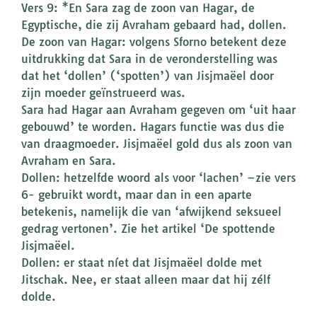
Vers 9: *En Sara zag de zoon van Hagar, de
Egyptische, die zij Avraham gebaard had, dollen.
De zoon van Hagar: volgens Sforno betekent deze
uitdrukking dat Sara in de veronderstelling was
dat het ‘dollen’ (‘spotten’) van Jisjmaëel door
zijn moeder geïnstrueerd was.
Sara had Hagar aan Avraham gegeven om ‘uit haar
gebouwd’ te worden. Hagars functie was dus die
van draagmoeder. Jisjmaëel gold dus als zoon van
Avraham en Sara.
Dollen: hetzelfde woord als voor ‘lachen’ –zie vers
6- gebruikt wordt, maar dan in een aparte
betekenis, namelijk die van ‘afwijkend seksueel
gedrag vertonen’. Zie het artikel ‘De spottende
Jisjmaëel.
Dollen: er staat níet dat Jisjmaëel dolde met
Jitschak. Nee, er staat alleen maar dat hij zélf
dolde.