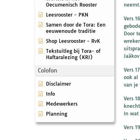
Oecumenisch Rooster
neemt…
Leesrooster - PKN
Vers 1
Samen door de Tora: Een
gebode
eeuwenoude traditie
Door t
Shop Leesrooster - RvK
wreken
uitspr
Tekstuitleg bij Tora- of
Jaäkov
Haftaralezing (KRJ)
Vers 1
Colofon
ook al
Disclaimer
van je
Info
Vers 18
Medewerkers
knecht
In wat
Planning
Vers 1