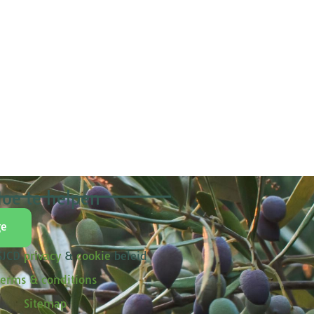
oe te helpen
ge
 SJCD
privacy
&
cookie
beleid
erms & conditions
Sitemap