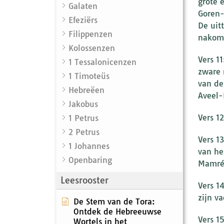
grote 
Galaten
Goren-
Efeziërs
De uit
Filippenzen
nakom
Kolossenzen
Vers 1
1 Tessalonicenzen
zware 
1 Timoteüs
van de
Hebreëen
Aveel-
Jakobus
Vers 1
1 Petrus
2 Petrus
Vers 1
1 Johannes
van he
Openbaring
Mamré
Leesrooster
Vers 1
zijn v
De Stem van de Tora:
Ontdek de Hebreeuwse
Vers 1
Wortels in het