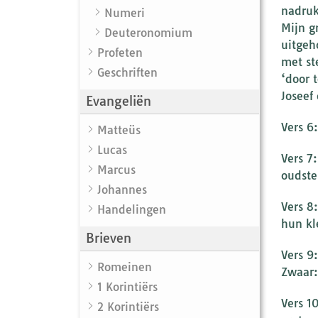
nadruk
Numeri
Mijn g
Deuteronomium
uitgeh
Profeten
met st
Geschriften
‘door 
Joseef
Evangeliën
Vers 6:
Matteüs
Lucas
Vers 7
Marcus
oudste
Johannes
Vers 8
Handelingen
hun kl
Brieven
Vers 9
Romeinen
Zwaar:
1 Korintiërs
Vers 1
2 Korintiërs