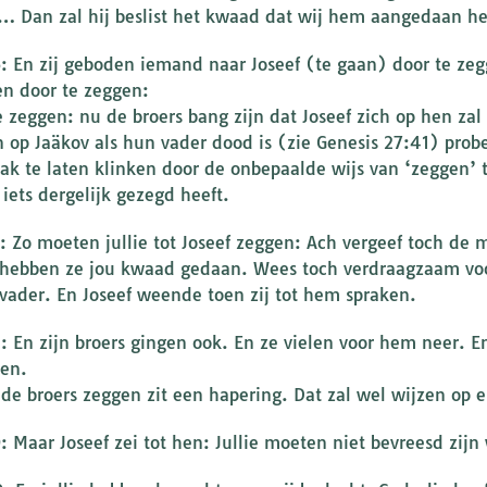
 Dan zal hij beslist het kwaad dat wij hem aangedaan he
6: En zij geboden iemand naar Joseef (te gaan) door te zeg
n door te zeggen:
e zeggen: nu de broers bang zijn dat Joseef zich op hen zal
 op Jaäkov als hun vader dood is (zie Genesis 27:41) prob
aak te laten klinken door de onbepaalde wijs van ‘zeggen’ 
 iets dergelijk gezegd heeft.
7: Zo moeten jullie tot Joseef zeggen: Ach vergeef toch de 
 hebben ze jou kwaad gedaan. Wees toch verdraagzaam vo
 vader. En Joseef weende toen zij tot hem spraken.
: En zijn broers gingen ook. En ze vielen voor hem neer. En 
en.
 de broers zeggen zit een hapering. Dat zal wel wijzen op e
9: Maar Joseef zei tot hen: Jullie moeten niet bevreesd zijn