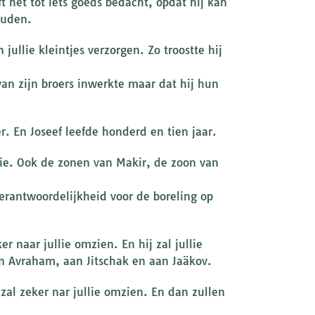
 het tot iets goeds bedacht, opdat hij kan
ouden.
n jullie kleintjes verzorgen. Zo troostte hij
 van zijn broers inwerkte maar dat hij hun
r. En Joseef leefde honderd en tien jaar.
tie. Ook de zonen van Makir, de zoon van
erantwoordelijkheid voor de boreling op
er naar jullie omzien. En hij zal jullie
an Avraham, aan Jitschak en aan Jaäkov.
zal zeker nar jullie omzien. En dan zullen