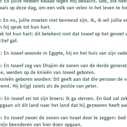
0: En jullie hebben kwaad tegen mij bedacht. God, die heeft
oals op deze dag, om een volk van velen in het leven te h
: En nu, jullie moeten niet bevreesd zijn. Ik, ik wil jullie e
 hij sprak tot hun hart.
rak tot hun hart: dit betekent niet dat Joseef op het gevoel
tief gaf.
2: En Joseef woonde in Egypte, hij en het huis van zijn vade
3: En Joseef zag van Efrajim de zonen van de derde genera
e, werden op de knieën van Joseef geboren.
knieën geboren worden: Dit geeft aan dat die persoon de v
emt. Hij krijgt zoiets als de positie van peter.
: En Joseef zei tot zijn broers: Ik ga sterven. En God zal zek
pgaan uit dit land naar het land dat hij gezworen heeft a
5: En Joseef zwoer de zonen van Israel door te zeggen: God 
 mijn beenderen van hier doen opgaan.