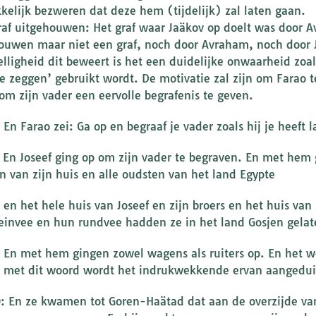
kelijk bezweren dat deze hem (tijdelijk) zal laten gaan.
raf uitgehouwen: Het graf waar Jaäkov op doelt was door A
ouwen maar niet een graf, noch door Avraham, noch door J
elligheid dit beweert is het een duidelijke onwaarheid zoal
te zeggen’ gebruikt wordt. De motivatie zal zijn om Farao t
 om zijn vader een eervolle begrafenis te geven.
 En Farao zei: Ga op en begraaf je vader zoals hij je heeft 
: En Joseef ging op om zijn vader te begraven. En met hem
n van zijn huis en alle oudsten van het land Egypte
: en het hele huis van Joseef en zijn broers en het huis van
einvee en hun rundvee hadden ze in het land Gosjen gelat
: En met hem gingen zowel wagens als ruiters op. En het w
 met dit woord wordt het indrukwekkende ervan aangedui
0: En ze kwamen tot Goren-Haätad dat aan de overzijde va