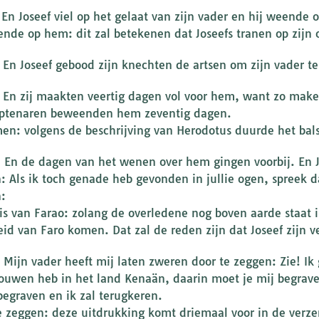
: En Joseef viel op het gelaat van zijn vader en hij weende
ende op hem: dit zal betekenen dat Joseefs tranen op zijn 
: En Joseef gebood zijn knechten de artsen om zijn vader t
: En zij maakten veertig dagen vol voor hem, want zo make
ptenaren beweenden hem zeventig dagen.
en: volgens de beschrijving van Herodotus duurde het ba
: En de dagen van het wenen over hem gingen voorbij. En Jo
: Als ik toch genade heb gevonden in jullie ogen, spreek d
:
is van Farao: zolang de overledene nog boven aarde staat 
eid van Faro komen. Dat zal de reden zijn dat Joseef zijn v
 Mijn vader heeft mij laten zweren door te zeggen: Zie! Ik 
ouwen heb in het land Kenaän, daarin moet je mij begraven
begraven en ik zal terugkeren.
e zeggen: deze uitdrukking komt driemaal voor in de verzen