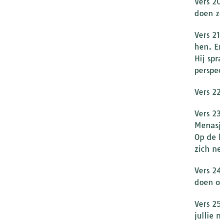
Vers 2
doen z
Vers 21
hen. En
Hij sp
perspec
Vers 2
Vers 2
Menasj
Op de 
zich ne
Vers 24
doen o
Vers 2
jullie