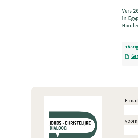
Vers 2
in Egy
Honder
Vori
Gen
E-mai
Voorn