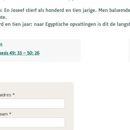
6: En Joseef stierf als honderd en tien jarige. Men balsemd
pte.
d en tien jaar: naar Egyptische opvattingen is dit de langs
ge
esis 49: 33 – 50: 26
ladres *
aam *