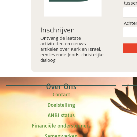
tusse
Achte
Inschrijven
Ontvang de laatste
activiteiten en nieuws
artikelen over Kerk en Israël,
een levende Joods-christelijke
dialoog
Over Ons
Contact
Doelstelling
ANBI status
Financiële ondersteuners
Samenwerken