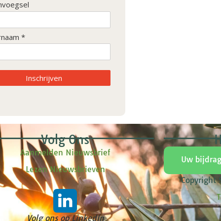
nvoegsel
rnaam *
Inschrijven
Volg Ons
H
Aanmelden Nieuwsbrief
Uw bijdra
Lezen Nieuwsbrieven
Copyright
T
Volg ons op LinkedIn