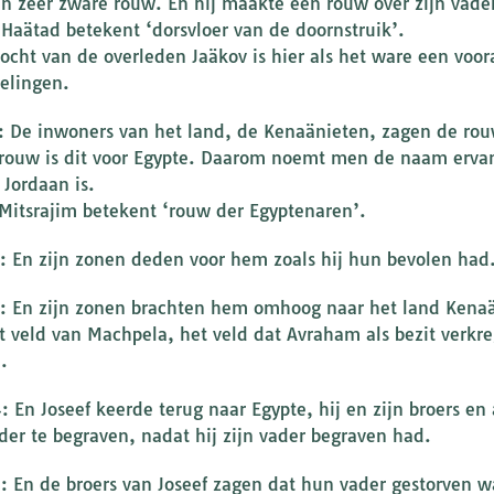
en zeer zware rouw. En hij maakte een rouw over zijn vade
Haätad betekent ‘dorsvloer van de doornstruik’.
tocht van de overleden Jaäkov is hier als het ware een voora
elingen.
1: De inwoners van het land, de Kenaänieten, zagen de ro
rouw is dit voor Egypte. Daarom noemt men de naam ervan
 Jordaan is.
Mitsrajim betekent ‘rouw der Egyptenaren’.
2: En zijn zonen deden voor hem zoals hij hun bevolen had
3: En zijn zonen brachten hem omhoog naar het land Kenaä
t veld van Machpela, het veld dat Avraham als bezit verkr
.
4: En Joseef keerde terug naar Egypte, hij en zijn broers
ader te begraven, nadat hij zijn vader begraven had.
5: En de broers van Joseef zagen dat hun vader gestorven wa