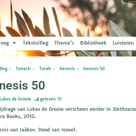
loog
Tekstuitleg
Thema’s
Bibliotheek
Luisteren
tleg
Tenach
Torah
Genesis
Genesis 50
nesis 50
Lukas de Groote
gelezen
51
ijdrage van Lukas de Groote verscheen eerder in
Stethosco
a Books, 2010.
enis van Jaäkov. Dood van Joseef.