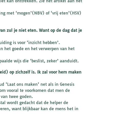
et kan onttrekken. Zie het artikel aan het
ling met ‘mogen’(NBV) of ‘vrij eten’(HSV)
n zul je niet eten. Want op de dag dat je
ding is voor ‘inzicht hebben’.
an het goede en het verwerpen van het
paalde wijs die ‘beslist, zeker’ aanduidt.
eid) op zichzelf is. Ik zal voor hem maken
d ‘Laat ons maken’ net als in Genesis
kt om vooral te voorkomen dat men de
 van twee goden.
tal wordt gedacht dat de helper de
ren, want blijkbaar kan de mens het in