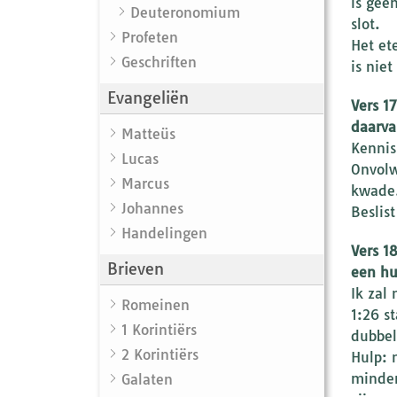
is gee
Deuteronomium
slot.
Profeten
Het et
Geschriften
is nie
Evangeliën
Vers 1
daarvan
Matteüs
Kennis
Lucas
Onvolw
Marcus
kwade.
Johannes
Beslist
Handelingen
Vers 1
Brieven
een hu
Ik zal
Romeinen
1:26 s
1 Korintiërs
dubbel
2 Korintiërs
Hulp: 
minder
Galaten