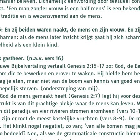
manier beleven. Lichamelijk eenwording door seksueel conta
t. ‘Een man zonder vrouw is een half mens’ is een bekende 
 traditie en is wezensvreemd aan de mens.
5: En zij beiden waren naakt, de mens en zijn vrouw. En zi
chamen: als de mens later inzicht krijgt gaat hij zich sch
lheid als een klein kind.
s gastheer. (n.a.v. vers 16)
uwe Bijbelvertaling vertaalt Genesis 2:15-17 zo: God, de E
om die te bewerken en erover te waken. Hij hielde hem he
ag je eten, maar niet van de boom van kennis van goed en
oepelijk sterven. (onderstreping van mij).
God de mens gemaakt heeft (Genesis 2:7) legt hij voor dez
errukt is van dit prachtige plekje waar de mens kan leven. 
 in dit paradijs en vier rivieren stromen eromheen (vers 10-
zijn er met de meest kostelijke vruchten (vers 8-9). De m
n. Het klinkt nogal negatief, zo van; ‘van alle bomen mag 
 zo bedoeld? Nee, als we de grammaticale constructie hier 