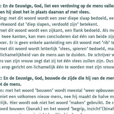
1: En de Eeuwige, God, liet een verdoving op de mens vallen
en hij sloot het in plaats daarvan af met vlees.
ing: met dit woord wordt een zeer diepe slaap bedoeld, een
rkwoord dat ‘diep slapen, verdoofd zijn’ betekent.
 met dit woord wordt een zijkant, een flank bedoeld. Als m
, twee kanten, kan men concluderen dat één van beide zijden
ver. Er is geen enkele aanleiding om dit woord met ‘rib’ t
 met dit woord wordt letterlijk ‘vlees, spieren’ bedoeld, m
lichamelijkheid van de mens aan te duiden. De schrijver we
s van zijn vrouw zegt dat zij tot één vlees zullen zijn. Du
is erop gericht om lichamelijk één te worden met zijn vrou
2: En de Eeuwige, God, bouwde de zijde die hij van de me
ot de mens.
: met het woord ‘bouwen’ wordt meestal ‘weer opbouwen,
niet een volkomen nieuw mens, nee hij maakt de halve m
lijk. Hier wordt ook niet het woord ‘maken’ gebruikt. De 
ord bouwen (banah) en het woord ‘begrip, inzicht’(binah)