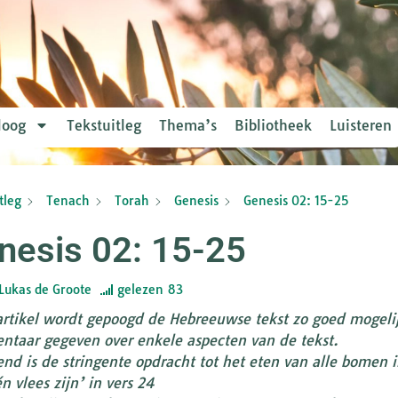
loog
Tekstuitleg
Thema’s
Bibliotheek
Luisteren
tleg
Tenach
Torah
Genesis
Genesis 02: 15-25
nesis 02: 15-25
Lukas de Groote
gelezen
83
 artikel wordt gepoogd de Hebreeuwse tekst zo goed mogelijk
taar gegeven over enkele aspecten van de tekst.
nd is de stringente opdracht tot het eten van alle bomen in 
n vlees zijn’ in vers 24