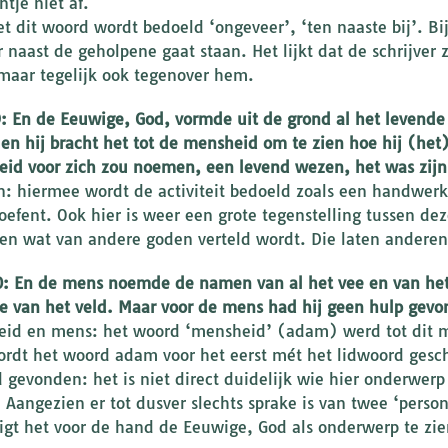
ntje niet af.
et dit woord wordt bedoeld ‘ongeveer’, ‘ten naaste bij’. B
r naast de geholpene gaat staan. Het lijkt dat de schrijver
 maar tegelijk ook tegenover hem.
9: En de Eeuwige, God, vormde uit de grond al het levende
en hij bracht het tot de mensheid om te zien hoe hij (het
id voor zich zou noemen, een levend wezen, het was zij
: hiermee wordt de activiteit bedoeld zoals een handwer
toefent. Ook hier is weer een grote tegenstelling tussen 
 en wat van andere goden verteld wordt. Die laten anderen
0: En de mens noemde de namen van al het vee en van het
e van het veld. Maar voor de mens had hij geen hulp gev
id en mens: het woord ‘mensheid’ (adam) werd tot dit m
ordt het woord adam voor het eerst mét het lidwoord gesc
d gevonden: het is niet direct duidelijk wie hier onderwerp 
 Aangezien er tot dusver slechts sprake is van twee ‘pers
igt het voor de hand de Eeuwige, God als onderwerp te zie