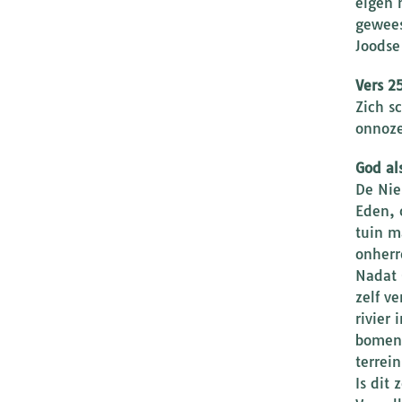
eigen 
gewees
Joodse
Vers 2
Zich s
onnoze
God al
De Nie
Eden, 
tuin m
onherr
Nadat 
zelf v
rivier
bomen 
terrei
Is dit