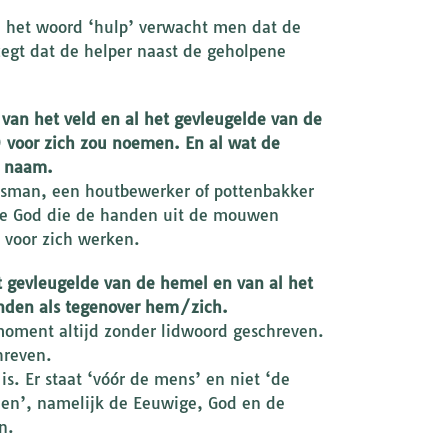
ij het woord ‘hulp’ verwacht men dat de
 zegt dat de helper naast de geholpene
 van het veld en al het gevleugelde van de
) voor zich zou noemen. En al wat de
n naam.
ksman, een houtbewerker of pottenbakker
deze God die de handen uit de mouwen
 voor zich werken.
 gevleugelde van de hemel en van al het
onden als tegenover hem/zich.
oment altijd zonder lidwoord geschreven.
hreven.
is. Er staat ‘vóór de mens’ en niet ‘de
onen’, namelijk de Eeuwige, God en de
n.