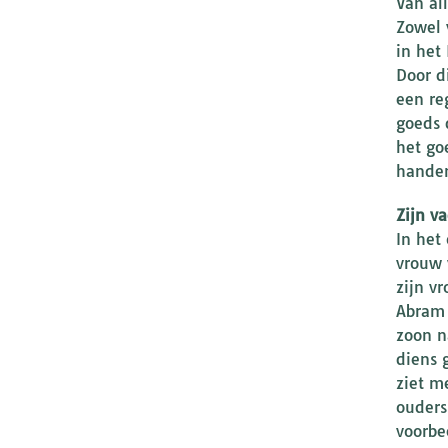
Van al
Zowel 
in het
Door d
een re
goeds 
het go
handen
Zijn v
In het
vrouw 
zijn vr
Abram 
zoon n
diens 
ziet m
ouders
voorbe