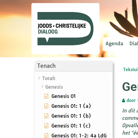
Agenda
Dia
Tenach
Tekstui
Torah
Ge
Genesis
Genesis 01
door
Genesis 01: 1 (a)
In dit
Genesis 01: 1 (b)
commen
Opvalle
Genesis 01: 1 (c)
het ‘éé
Genesis 01: 1-2: 4a LdG