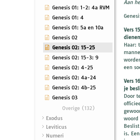
Aan he
Genesis 01: 1-2: 4a RVM
Genesi
Genesis 01: 4
Genesis 01: 5a en 10a
Vers 1
dienen
Genesis 02
Haar: 
Genesis 02: 15-25
mannel
Genesis 02: 15-3: 9
worden
een so
Genesis 02: 4-25
Genesis 02: 4a-24
Vers 1
Genesis 02: 4b-25
je besl
Door t
Genesis 03
offici
Overige (132)
gewoon
Exodus
woord 
Beslis
Leviticus
is. Ee
Numeri