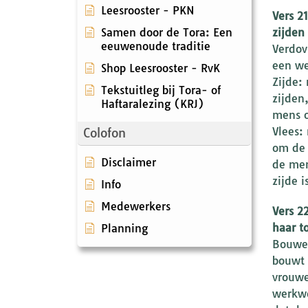
Leesrooster - PKN
Vers 2
Samen door de Tora: Een
zijden 
eeuwenoude traditie
Verdov
een we
Shop Leesrooster - RvK
Zijde:
Tekstuitleg bij Tora- of
zijden
Haftaralezing (KRJ)
mens o
Vlees:
Colofon
om de 
Disclaimer
de men
zijde 
Info
Medewerkers
Vers 2
haar t
Planning
Bouwen
bouwt 
vrouwe
werkwo