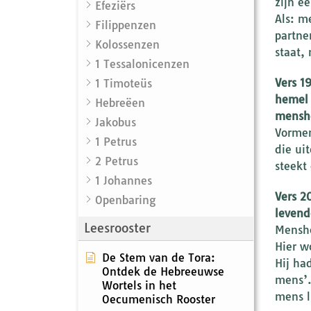
zijn ee
Efeziërs
Als: m
Filippenzen
partne
Kolossenzen
staat,
1 Tessalonicenzen
Vers 1
1 Timoteüs
hemel 
Hebreëen
menshe
Jakobus
Vormen
1 Petrus
die ui
2 Petrus
steekt
1 Johannes
Vers 2
Openbaring
levend
Leesrooster
Menshe
Hier w
De Stem van de Tora:
Hij ha
Ontdek de Hebreeuwse
mens’.
Wortels in het
mens l
Oecumenisch Rooster