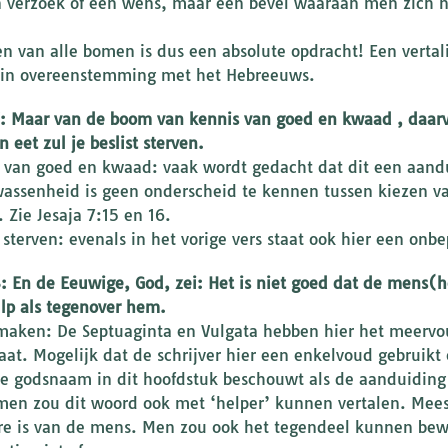
n verzoek of een wens, maar een bevel waaraan men zich ni
en van alle bomen is dus een absolute opdracht! Een verta
t in overeenstemming met het Hebreeuws.
7: Maar van de boom van kennis van goed en kwaad , daarva
 eet zul je beslist sterven.
 van goed en kwaad: vaak wordt gedacht dat dit een aandui
assenheid is geen onderscheid te kennen tussen kiezen v
 Zie Jesaja 7:15 en 16.
 sterven: evenals in het vorige vers staat ook hier een onbe
8: En de Eeuwige, God, zei: Het is niet goed dat de mens(h
lp als tegenover hem.
 maken: De Septuaginta en Vulgata hebben hier het meervou
taat. Mogelijk dat de schrijver hier een enkelvoud gebrui
e godsnaam in dit hoofdstuk beschouwt als de aanduiding
men zou dit woord ook met ‘helper’ kunnen vertalen. Mees
e is van de mens. Men zou ook het tegendeel kunnen bewe