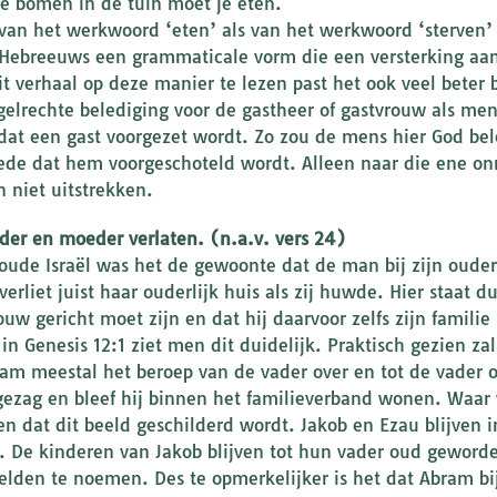
le bomen in de tuin moet je eten.
van het werkwoord ‘eten’ als van het werkwoord ‘sterven’ st
 Hebreeuws een grammaticale vorm die een versterking aan
it verhaal op deze manier te lezen past het ook veel beter b
gelrechte belediging voor de gastheer of gastvrouw als men
dat een gast voorgezet wordt. Zo zou de mens hier God beled
ede dat hem voorgeschoteld wordt. Alleen naar die ene on
 niet uitstrekken.
ader en moeder verlaten. (n.a.v. vers 24)
 oude Israël was het de gewoonte dat de man bij zijn oude
verliet juist haar ouderlijk huis als zij huwde. Hier staat
ouw gericht moet zijn en dat hij daarvoor zelfs zijn familie
in Genesis 12:1 ziet men dit duidelijk. Praktisch gezien za
am meestal het beroep van de vader over en tot de vader 
gezag en bleef hij binnen het familieverband wonen. Waar 
en dat dit beeld geschilderd wordt. Jakob en Ezau blijven in
. De kinderen van Jakob blijven tot hun vader oud geworden
elden te noemen. Des te opmerkelijker is het dat Abram bi