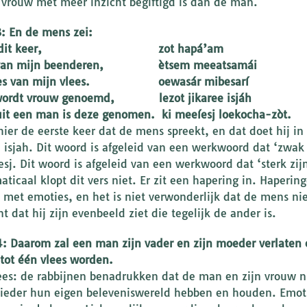
 vrouw met meer inzicht begiftigd is dan de man.
3: En de mens zei:
e, dit keer, zot hapá’am
van mijn beenderen, ètsem meeatsamái
ees van mijn vlees. oewasár mibesarí
wordt vrouw genoemd, lezot jikaree isjáh
it een man is deze genomen. ki meeíesj loekocha-zòt.
 hier de eerste keer dat de mens spreekt, en dat doet hij in
 isjah. Dit woord is afgeleid van een werkwoord dat ‘zwak 
esj. Dit woord is afgeleid van een werkwoord dat ‘sterk zij
ticaal klopt dit vers niet. Er zit een hapering in. Hapering
met emoties, en het is niet verwonderlijk dat de mens ni
 dat hij zijn evenbeeld ziet die tegelijk de ander is.
4: Daarom zal een man zijn vader en zijn moeder verlaten 
 tot één vlees worden.
ees: de rabbijnen benadrukken dat de man en zijn vrouw n
 ieder hun eigen beleveniswereld hebben en houden. Emotio