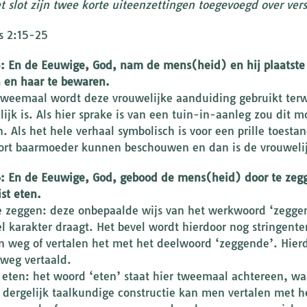
t slot zijn twee korte uiteenzettingen toegevoegd over vers
s 2:15-25
5: En de Eeuwige, God, nam de mens(heid) en hij plaatste
 en haar te bewaren.
tweemaal wordt deze vrouwelijke aanduiding gebruikt terwi
ijk is. Als hier sprake is van een tuin-in-aanleg zou dit 
. Als het hele verhaal symbolisch is voor een prille toest
ort baarmoeder kunnen beschouwen en dan is de vrouwelij
6: En de Eeuwige, God, gebood de mens(heid) door te zeg
ist eten.
e zeggen: deze onbepaalde wijs van het werkwoord ‘zeggen’
eel karakter draagt. Het bevel wordt hierdoor nog stringent
 weg of vertalen het met het deelwoord ‘zeggende’. Hierd
weg vertaald.
t eten: het woord ‘eten’ staat hier tweemaal achtereen, wa
n dergelijk taalkundige constructie kan men vertalen met he