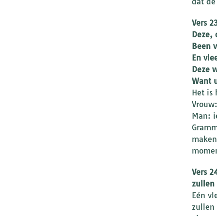
dat de
Vers 2
Dez
Been 
En vl
Deze 
Want u
Het is
Vrouw:
Man: i
Gramma
maken 
moment
Vers 2
zullen
Eén vl
zullen