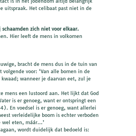
ct is in het jodendom altijd belangrijk
uitspraak. Het celibaat past niet in de
j schaamden zich niet voor elkaar.
amen. Hier leeft de mens in volkomen
euwige, bracht de mens dus in de tuin van
t volgende voor: ‘Van alle bomen in de
 kwaad; wanneer je daarvan eet, zul je
e mens een lustoord aan. Het lijkt dat God
Water is er genoeg, want er ontspringt een
14). En voedsel is er genoeg, want allerlei
eest verleidelijke boom is echter verboden
je wel eten, máár…’
nagaan, wordt duidelijk dat bedoeld is: