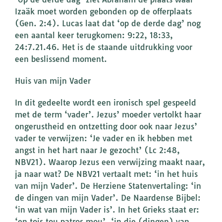
Izaäk moet worden gebonden op de offerplaats
(Gen. 2:4). Lucas laat dat ‘op de derde dag’ nog
een aantal keer terugkomen: 9:22, 18:33,
24:7.21.46. Het is de staande uitdrukking voor
een beslissend moment.
Huis van mijn Vader
In dit gedeelte wordt een ironisch spel gespeeld
met de term ‘vader’. Jezus’ moeder vertolkt haar
ongerustheid en ontzetting door ook naar Jezus’
vader te verwijzen: ‘Je vader en ik hebben met
angst in het hart naar Je gezocht’ (Lc 2:48,
NBV21). Waarop Jezus een verwijzing maakt naar,
ja naar wat? De NBV21 vertaalt met: ‘in het huis
van mijn Vader’. De Herziene Statenvertaling: ‘in
de dingen van mijn Vader’. De Naardense Bijbel:
‘in wat van mijn Vader is’. In het Grieks staat er:
‘en tois tou patros mou’, ‘in die (dingen) van