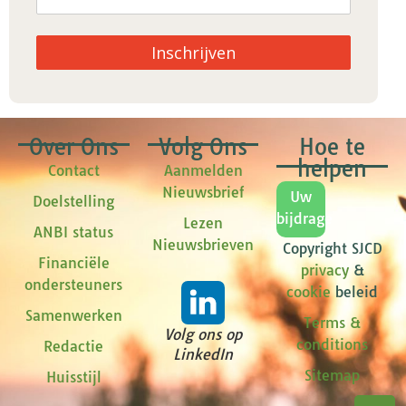
Inschrijven
Over Ons
Volg Ons
Hoe te
helpen
Contact
Aanmelden
Nieuwsbrief
Uw
Doelstelling
bijdrage
Lezen
ANBI status
Nieuwsbrieven
Copyright SJCD
Financiële
privacy
&
ondersteuners
cookie
beleid
Samenwerken
Terms &
Volg ons op
conditions
Redactie
LinkedIn
Sitemap
Huisstijl