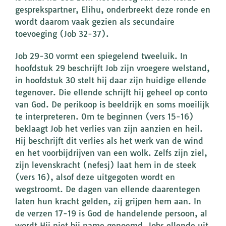
gesprekspartner, Elihu, onderbreekt deze ronde en
wordt daarom vaak gezien als secundaire
toevoeging (Job 32-37).
Job 29-30 vormt een spiegelend tweeluik. In
hoofdstuk 29 beschrijft Job zijn vroegere welstand,
in hoofdstuk 30 stelt hij daar zijn huidige ellende
tegenover. Die ellende schrijft hij geheel op conto
van God. De perikoop is beeldrijk en soms moeilijk
te interpreteren. Om te beginnen (vers 15-16)
beklaagt Job het verlies van zijn aanzien en heil.
Hij beschrijft dit verlies als het werk van de wind
en het voorbijdrijven van een wolk. Zelfs zijn ziel,
zijn levenskracht (nefesj) laat hem in de steek
(vers 16), alsof deze uitgegoten wordt en
wegstroomt. De dagen van ellende daarentegen
laten hun kracht gelden, zij grijpen hem aan. In
de verzen 17-19 is God de handelende persoon, al
wordt Hij niet bij name genoemd. Jobs ellende uit