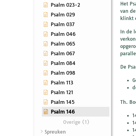
Het Ps
Psalm 023-2
van de
Psalm 029
klinkt
Psalm 037
In de 
Psalm 046
verkon
Psalm 065
opgero
Psalm 067
parall
Psalm 084
De Psa
Psalm 098
G
Psalm 113
d
Psalm 121
Psalm 145
Th. Bo
Psalm 146
1
Overige (1)
1
1
Spreuken