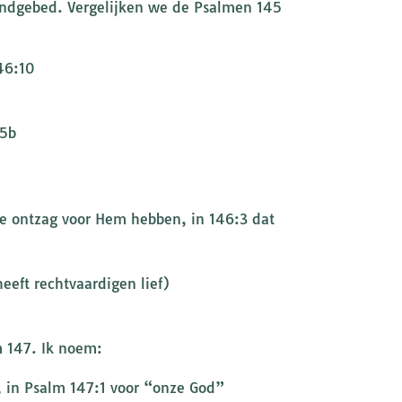
endgebed. Vergelijken we de Psalmen 145
46:10
6:5b
eft rechtvaardigen lief)
 147. Ik noem:
n God”, in Psalm 147:1 voor “onze God”