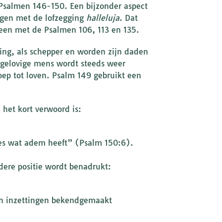
 Psalmen 146-150. Een bijzonder aspect
digen met de lofzegging
halleluja
. Dat
meen met de Psalmen 106, 113 en 135.
ng, als schepper en worden zijn daden
 gelovige mens wordt steeds weer
oep tot loven. Psalm 149 gebruikt een
het kort verwoord is:
les wat adem heeft” (Psalm 150:6).
dere positie wordt benadrukt:
 en inzettingen bekendgemaakt