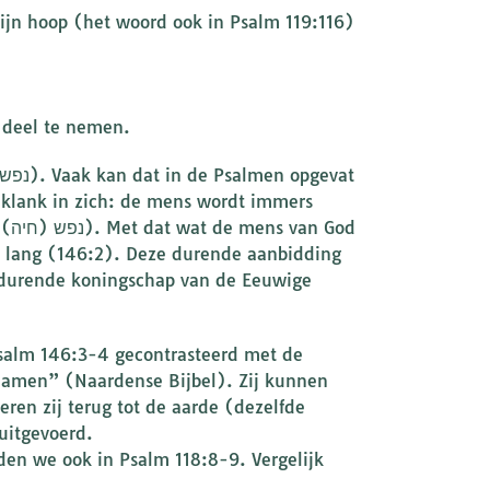
zijn hoop (het woord ook in Psalm 119:116)
 deel te nemen.
od
 lang (146:2). Deze durende aanbidding
 durende koningschap van de Eeuwige
Psalm 146:3-4 gecontrasteerd met de
rnamen” (Naardense Bijbel). Zij kunnen
eren zij terug tot de aarde (dezelfde
uitgevoerd.
en we ook in Psalm 118:8-9. Vergelijk