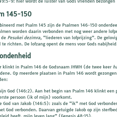
49:5-9: hier wordt de luister van Gods vrienden bezongen
lm 145-150
ineerd met Psalm 145 zijn de Psalmen 146-150 onderdee
almen worden daarin verbonden met nog weer andere lofpr
l de
Pesukei dezimra,
“liederen van lofprijzing”. De gelov
d te richten. De lofzang opent de mens voor Gods nabijheid
ondenheid
er klinkt in Psalm 146 de Godsnaam JHWH (de twee keer
ha
dene. Op meerdere plaatsen in Psalm 146 wordt gezongen
den:
ijn God (146:2). Aan het begin van Psalm 146 klinkt een p
erste persoon (ik of mijn) voorkomt.
e God van Jakob (146:5): zoals de “ik” met God verbonde
et God verbonden. Daarvan getuigde Jakob op zijn sterfbed
eleid heeft, mijn leven lang” (Genesis 48:15).