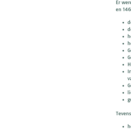
Er wer
en 146
d
d
h
G
G
H
In 
G
l
Tevens