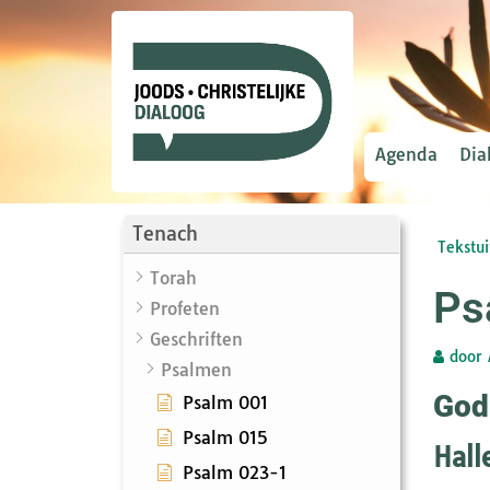
Agenda
Dia
Tenach
Tekstui
Torah
Ps
Profeten
Geschriften
door
Psalmen
God
Psalm 001
Psalm 015
Hall
Psalm 023-1