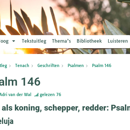
loog
Tekstuitleg
Thema’s
Bibliotheek
Luisteren
tleg
Tenach
Geschriften
Psalmen
Psalm 146
alm 146
Adri van der Wal
gelezen
76
 als koning, schepper, redder: Psa
eluja