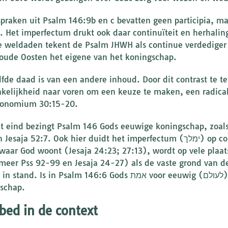
spraken uit Psalm 146:9b en c bevatten geen participia, ma
. Het imperfectum drukt ook daar continuïteit en herhaling
e weldaden tekent de Psalm JHWH als continue verdediger
 oude Oosten het eigene van het koningschap.
lfde daad is van een andere inhoud. Door dit contrast te te
kelijkheid naar voren om een keuze te maken, een radical
ronomium 30:15-20.
t eind bezingt Psalm 146 Gods eeuwige koningschap, zoals
a 52:7. Ook hier duidt het imperfectum (ימלך) op continuïteit. Dit koningschap in Sion, de
 waar God woont (Jesaja 24:23; 27:13), wordt op vele plaa
meer Pss 92-99 en Jesaja 24-27) als de vaste grond van de
 Is in Psalm 146:6 Gods אמת voor eeuwig (לעולם), in Psalm 146:10 geldt dat van zijn
schap.
bed in de context