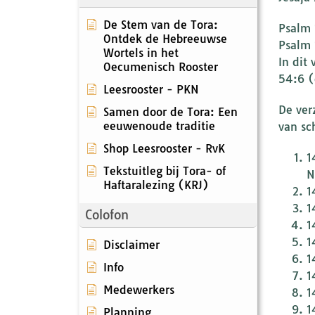
De Stem van de Tora:
Psalm 14
Ontdek de Hebreeuwse
Psalm 
Wortels in het
In dit
Oecumenisch Rooster
54:6 (
Leesrooster - PKN
De ver
Samen door de Tora: Een
eeuwenoude traditie
van sc
Shop Leesrooster - RvK
1
Tekstuitleg bij Tora- of
N
Haftaralezing (KRJ)
1
Colofon
1
1
Disclaimer
1
Info
1
Medewerkers
1
1
Planning