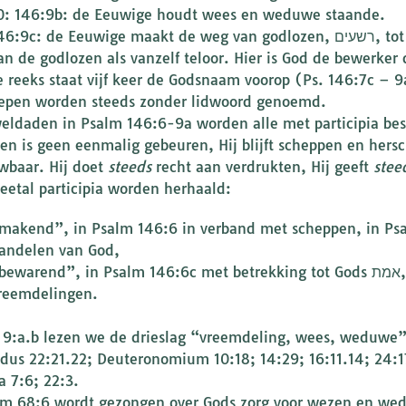
0: 146:9b: de Eeuwige houdt wees en weduwe staande.
:9c: de Eeuwige maakt de weg van godlozen, רשעים, tot een dwaalspoor. In Psalm 1:6 gaat de weg
an de godlozen als vanzelf teloor. Hier is God de bewerker
e reeks staat vijf keer de Godsnaam voorop (Ps. 146:7c – 9
epen worden steeds zonder lidwoord genoemd.
eldaden in Psalm 146:6-9a worden alle met participia besc
en is geen eenmalig gebeuren, Hij blijft scheppen en hersc
wbaar. Hij doet
steeds
recht aan verdrukten, Hij geeft
stee
eetal participia worden herhaald:
makend”, in Psalm 146:6 in verband met scheppen, in Ps
andelen van God,
ewarend”, in Psalm 146:6c met betrekking tot Gods אמת, in Psalm 146:9a met betrekking tot
reemdelingen.
s 9:a.b lezen we de drieslag “vreemdeling, wees, weduwe”
odus 22:21.22; Deuteronomium 10:18; 14:29; 16:11.14; 24:17
a 7:6; 22:3.
lm 68:6 wordt gezongen over Gods zorg voor wezen en we