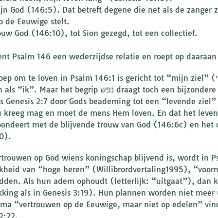
ijn God (146:5). Dat betreft degene die net als de zanger 
p de Eeuwige stelt.
ouw God (146:10), tot Sion gezegd, tot een collectief.
ent Psalm 146 een wederzijdse relatie en roept op daaraan
m te loven in Psalm 146:1 is gericht tot “mijn ziel” (נפשי). Vaak kan dat in de Psalmen opgevat
r het begrip נפש draagt toch een bijzondere klank in zich: de mens wordt immers
enesis 2:7 door Gods beademing tot een “levende ziel” (חיה) נפש). Met dat wat de mens van G
 kreeg mag en moet de mens Hem loven. En dat het leven
pondeert met de blijvende trouw van God (146:6c) en het
0).
rtrouwen op God wiens koningschap blijvend is, wordt in 
ijkheid van “hoge heren” (Willibrordvertaling1995), “voo
edden. Als hun adem ophoudt (letterlijk: “uitgaat”), dan k
kking als in Genesis 3:19). Hun plannen worden niet meer 
ema “vertrouwen op de Eeuwige, maar niet op edelen” vind
2:22.