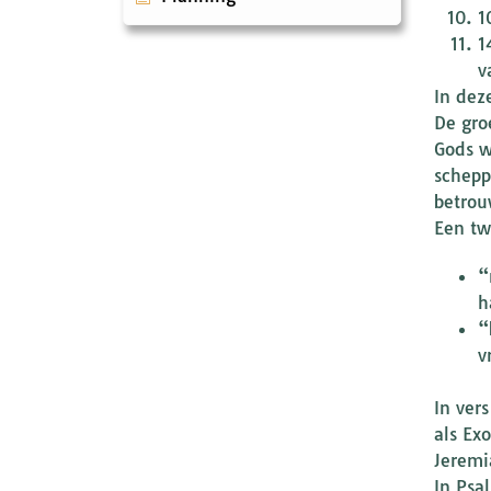
1
146
v
In dez
De gro
Gods w
schepp
betrou
Een tw
“
h
“b
v
In ver
als Ex
Jeremi
In Psa