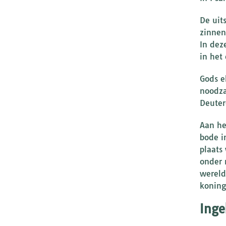
De uit
zinnen
In dez
in het
Gods e
noodza
Deute
Aan he
bode in Jesaj
plaats
onder 
wereld in stand.
koning
Inge