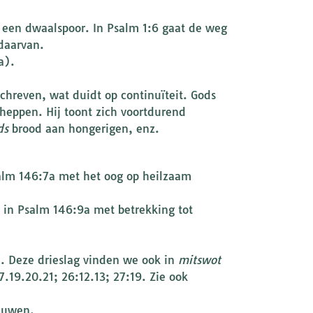
 daarvan.
a).
hreven, wat duidt op continuïteit. Gods
heppen. Hij toont zich voortdurend
ds
brood aan hongerigen, enz.
alm 146:7a met het oog op heilzaam
. Deze drieslag vinden we ook in
mitswot
.19.20.21; 26:12.13; 27:19. Zie ook
duwen.