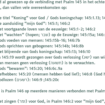
d al gewezen op de verbinding met Psalm 145 in het ocht
, dan vallen vele overeenkomsten op:
e titel “Koning” voor God / Gods koningschap: 145:1.13; 1
e aanduiding “mijn God”: 145:1; 146:2
et voortgaande loven van de eeuwige: 145:1-2; 146:2
het “wachten” (hopen; שבר) op de Eeuwige: 145:15a; 14
ods voeden van mensen: 145:15b-16; 146:7b
ods oprichten van gebogenen: 145:14b; 146:8b
et blijvende van Gods koningschap: 145:13; 146:10
145:19 wordt gezongen over Gods verlossing (ישע) van wie ontzag voor Hem hebben, in 146:3 dat
van mensen geen verlossing (תשועה) is te verwachten.
ods “bewaren”: 145:20; 146:6c.9a
iefhebben: 145:20 (mensen hebben God lief); 146:8 (God he
godlozen (רשעים): 145:20; 146:9c
 is Psalm 146 op meerdere manieren verbonden met Psalm
het zingen (זמר) voor God, in Psalm 146:2 voor “mij