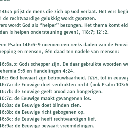
6:5 prijst de mens die zich op God verlaat. Het vers begint met “Gelukk
1 de rechtvaardige gelukkig wordt geprezen.
 vers wordt God als “helper” bezongen. Het thema komt eld
dan is helpen ondersteuning geven), 118:7; 121:2.
zen Psalm 146:6-9 noemen een reeks daden van de Eeuwige
hepping en mensen, één daad ten nadele van mensen:
46:6a.b: Gods schepper zijn. De daar gebruikte woorden wo
ehemia 9:6 en Handelingen 4:24.
146c: God bewaart zijn betrouwbaarheid, אמת,
46:7a: de Eeuwige doet verdrukten recht (ook Psalm 103:6
46:7b: de Eeuwige geeft brood aan hongerigen.
46:7c: de Eeuwige maakt gevangenen los.
46:8a: de Eeuwige doet blinden zien.
46:8b: de Eeuwige richt gebogenen op.
46:8c: de Eeuwige heeft rechtvaardigen lief.
46:9a: de Eeuwige bewaart vreemdelingen.