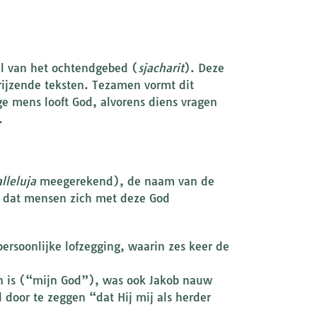
l van het ochtendgebed (
sjacharit
). Deze
ijzende teksten. Tezamen vormt dit
ige mens looft God, alvorens diens vragen
.
lleluja
meegerekend), de naam van de
 dat mensen zich met deze God
ersoonlijke lofzegging, waarin zes keer de
n is (“mijn God”), was ook Jakob nauw
 door te zeggen “dat Hij mij als herder