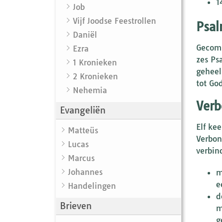
1
Job
Vijf Joodse Feestrollen
Psa
Daniël
Gecomb
Ezra
zes Ps
1 Kronieken
gehee
2 Kronieken
tot Go
Nehemia
Verb
Evangeliën
Elf ke
Matteüs
Verbon
Lucas
verbin
Marcus
Johannes
m
e
Handelingen
d
Brieven
m
g