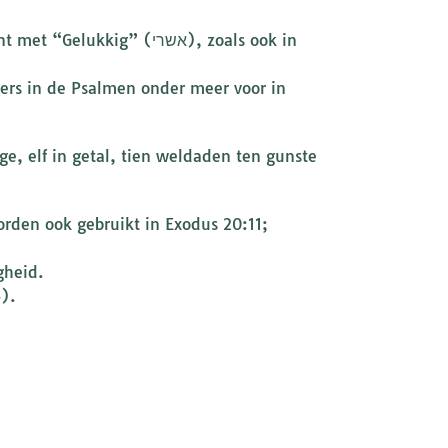
ig” (אשרי), zoals ook in
ers in de Psalmen onder meer voor in
, elf in getal, tien weldaden ten gunste
rden ook gebruikt in Exodus 20:11;
 tot in eeuwigheid.
).