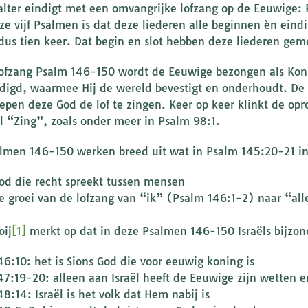
alter eindigt met een omvangrijke lofzang op de Eeuwige:
ze vijf Psalmen is dat deze liederen alle beginnen èn ein
 dus tien keer. Dat begin en slot hebben deze liederen ge
lofzang Psalm 146-150 wordt de Eeuwige bezongen als Koni
digd, waarmee Hij de wereld bevestigt en onderhoudt. De
epen deze God de lof te zingen. Keer op keer klinkt de opr
el “Zing”, zoals onder meer in Psalm 98:1.
lmen 146-150 werken breed uit wat in Psalm 145:20-21 in 
od die recht spreekt tussen mensen
e groei van de lofzang van “ik” (Psalm 146:1-2) naar “al
oij
[1]
merkt op dat in deze Psalmen 146-150 Israëls bijzon
46:10: het is Sions God die voor eeuwig koning is
47:19-20: alleen aan Israël heeft de Eeuwige zijn wetten
48:14: Israël is het volk dat Hem nabij is