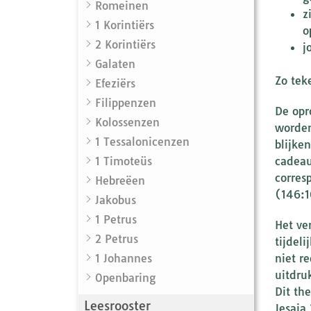
Romeinen
z
1 Korintiërs
o
2 Korintiërs
j
Galaten
Zo tek
Efeziërs
Filippenzen
De oproep o
Kolossenzen
worden als “ik”. Maa
1 Tessalonicenzen
blijkens G
1 Timoteüs
cadeau
corres
Hebreëen
(146:1
Jakobus
1 Petrus
Het ve
2 Petrus
tijdel
1 Johannes
niet r
uitdru
Openbaring
Dit th
Leesrooster
Jesaja 