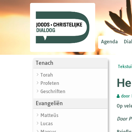
Agenda
Dia
Tenach
Tekstui
Torah
He
Profeten
Geschriften
door
Evangeliën
Op vel
Matteüs
Door P
Lucas
Marcus
Briefl