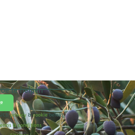
oe te helpen
ge
 SJCD
privacy
&
cookie
beleid
erms & conditions