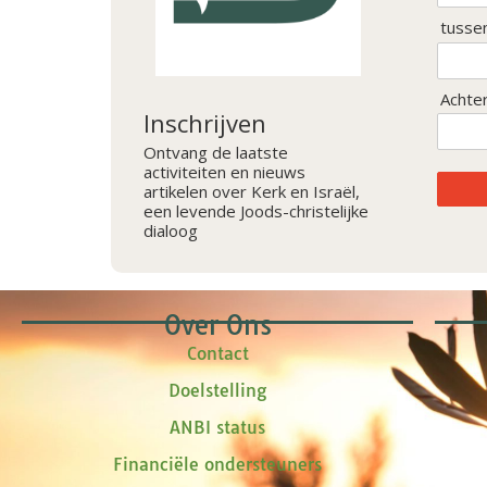
tusse
Achte
Inschrijven
Ontvang de laatste
activiteiten en nieuws
artikelen over Kerk en Israël,
een levende Joods-christelijke
dialoog
Over Ons
Contact
Doelstelling
ANBI status
Financiële ondersteuners