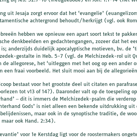
ing uit Jesaja zorgt ervoor dat het ‘evangelie’ (euangeliz
tamentische achtergrond behoudt/herkrijgt (vgl. ook Rom
breeën hebben we opnieuw een apart soort tekst te pakken
fische denkbeelden en gedachtengangen, zozeer dat het een
 is; anderzijds duidelijk apocalyptische motieven, bv. de 
zedek-gestalte in Heb. 5-7 (vgl. de Melchizedek-rol uit Q
 de allegorese, het ‘uitleggen met het oog op een ander o
 een fraai voorbeeld. Het sluit mooi aan bij de allegorieën 
icoop bestaat voor het grootste deel uit citaten en paraf
oorlezen tot v13 of 14?). Daaronder valt op de toespeling o
rhand’ ‒ dit is immers de Melchizedek-psalm die verderop 
chterhand Gods’ is niet alleen een bekende uitdrukking uit
sbelijdenissen, maar ook in de synoptische traditie, de wo
 maar ook Hand. 2:34).
levantie’ voor 1e Kerstdag ligt voor de roostermakers onget