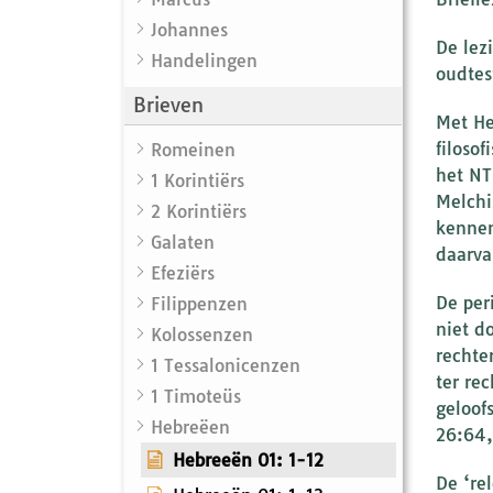
Johannes
De lez
Handelingen
oudtes
Brieven
Met He
filoso
Romeinen
het NT
1 Korintiërs
Melchi
2 Korintiërs
kennen
Galaten
daarvan
Efeziërs
De per
Filippenzen
niet d
Kolossenzen
rechte
1 Tessalonicenzen
ter re
1 Timoteüs
geloof
Hebreëen
26:64,
Hebreeën 01: 1-12
De ‘re