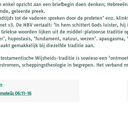
n enkel opzicht aan een briefbegin doen denken; Hebreeën 
de, geleerde preek.
udtijds tot de vaderen spreken door de profeten’ enz. klink
et v3. De NBV vertaalt: ‘In hem schittert Gods luister, hij
 Griekse woorden lijken uit de middel-platoonse traditie op
er’, hupostasis, ‘fundament, natuur, wezen’. apaugasma, ‘
aakt gemakkelijk bij diezelfde traditie aan.
testamentische Wijsheids-traditie is sowieso een ‘ontmoet
iestromen, scheppingstheologie in begrepen. Het verband m
ge
imoteüs 06:11-16