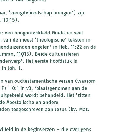
omai, ‘vreugdeboodschap brengen’) zijn
. 10:15).
: een hoogontwikkeld Grieks en veel
 van de meest ‘theologische’ teksten in
‘tienduizenden engelen’ in Heb. 11:22 en de
umran, 11Q13). Beide cultuursferen
nderwerp’. Het eerste hoofdstuk is
in Joh. 1.
rasen van oudtestamentische verzen (waarom
p Ps 110:1 in v3, ‘plaatsgenomen aan de
uitgebreid wordt behandeld. Het ‘zitten
 de Apostolische en andere
orden toegeschreven aan Jezus (bv. Mat.
wijfeld in de beginverzen – die overigens