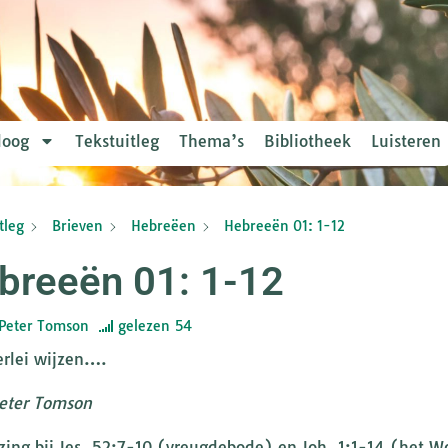
loog
Tekstuitleg
Thema’s
Bibliotheek
Luisteren
tleg
Brieven
Hebreëen
Hebreeën 01: 1-12
breeën 01: 1-12
Peter Tomson
gelezen
54
erlei wijzen….
eter Tomson
ezing bij Jes. 52:7-10 (vreugdebode) en Joh. 1:1-14 (het 