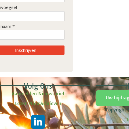
nvoegsel
rnaam *
Inschrijven
Volg Ons
H
Aanmelden Nieuwsbrief
Uw bijdra
Lezen Nieuwsbrieven
Copyright
T