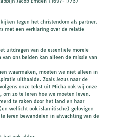
abbijn Jacob Emden (1697-1776)
nkijken tegen het christendom als partner.
s met een verklaring over de relatie
et uitdragen van de essentiële morele
 van ons beiden kan alleen de missie van
unnen waarmaken, moeten we niet alleen in
spiratie uithaalde. Zoals Jezus naar de
olgens onze tekst uit Micha ook wij onze
”, om zo te leren hoe we moeten leven.
reerd te raken door het land en haar
en wellicht ook islamitische) gelovigen
 te leren bewandelen in afwachting van de
 het ook aldus.