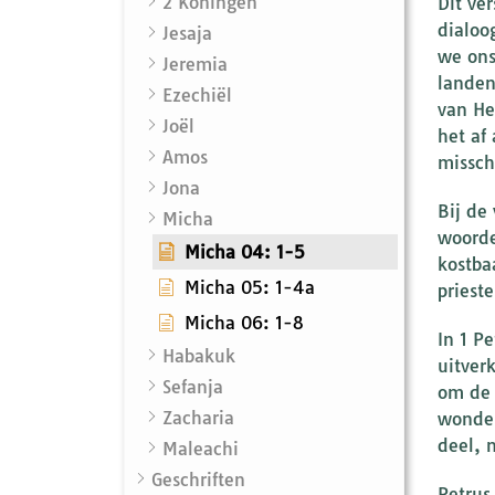
2 Koningen
Dit ver
dialoog.
Jesaja
we ons
Jeremia
landen
Ezechiël
van He
Joël
het af
Amos
missch
Jona
Bij de
Micha
woorde
Micha 04: 1-5
kostbaarder dan al
Micha 05: 1-4a
prieste
Micha 06: 1-8
In 1 P
Habakuk
uitver
Sefanja
om de 
Zacharia
wonder
deel, 
Maleachi
Geschriften
Petrus