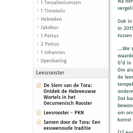
Na hem
1 Tessalonicenzen
vergel
1 Timoteüs
Hebreëen
Ook in
Jakobus
In 201
tussen
1 Petrus
2 Petrus
…We zi
1 Johannes
waarde
Openbaring
G’d in
Om als
Leesrooster
de leer
tempel
De Stem van de Tora:
Ontdek de Hebreeuwse
onderw
Wortels in het
Dat ka
Oecumenisch Rooster
bewone
Leesrooster - PKN
om ons
komst 
Samen door de Tora: Een
eeuwenoude traditie
[1] He