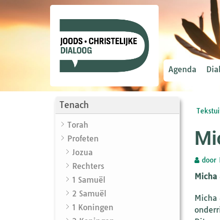
Agenda
Dia
Tenach
Tekstui
Torah
Mi
Profeten
Jozua
door
Rechters
Micha 
1 Samuël
2 Samuël
Micha 
1 Koningen
onderr