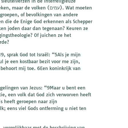
 sleutelverzen in de interreligieuze
e volken (עמים). Wat moeten
e groepen, of bevolkingen van andere
 die de Enige God erkennen als Schepper
jken joden daar dan tegenaan? Keuren ze
ingstheologie? Of juichen ze het
arde?
9, sprak God tot Israël: “5Als je mijn
 je een kostbaar bezit voor me zijn,
olgelingen van Jezus: “9Maar u bent een
atie, een volk dat God zich verworven heeft
s heeft geroepen naar zijn
lk; eens viel Gods ontferming u niet ten
k, vergelijkbaar met de beschrijving van