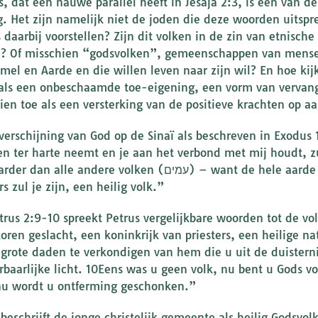
s, dat een nauwe parallel heeft in Jesaja 2:3, is een van de
 Het zijn namelijk niet de joden die deze woorden uitspreken, maar d
 daarbij voorstellen? Zijn dit volken in de zin van etnisch
? Of misschien “godsvolken”, gemeenschappen van mensen
mel en Aarde en die willen leven naar zijn wil? En hoe ki
 als een onbeschaamde toe-eigening, een vorm van vervang
ien toe als een versterking van de positieve krachten op a
 verschijning van God op de Sinaï als beschreven in Exodus 1
n ter harte neemt en je aan het verbond met mij houdt, zul
le andere volken (עמים) – want de hele aarde behoort mij toe. 6Een koninkrijk van
rs zul je zijn, een heilig volk.”
etrus 2:9-10 spreekt Petrus vergelijkbare woorden tot de v
koren geslacht, een koninkrijk van priesters, een heilige n
grote daden te verkondigen van hem die u uit de duisterni
baarlijke licht. 10Eens was u geen volk, nu bent u Gods vo
nu wordt u ontferming geschonken.”
 beschrijft de jonge christelijk gemeente als heilig Godsvol