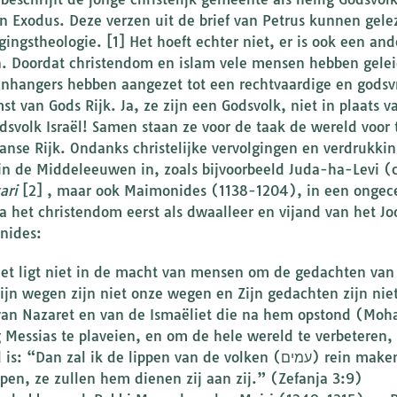
 in Exodus. Deze verzen uit de brief van Petrus kunnen gel
gingstheologie. [1] Het hoeft echter niet, er is ook een an
. Doordat christendom en islam vele mensen hebben gelei
nhangers hebben aangezet tot een rechtvaardige en godsv
st van Gods Rijk. Ja, ze zijn een Godsvolk, niet in plaats 
dsvolk Israël! Samen staan ze voor de taak de wereld voor
anse Rijk. Ondanks christelijke vervolgingen en verdrukki
 in de Middeleeuwen in, zoals bijvoorbeeld Juda-ha-Levi (c
ari
[2] , maar ook Maimonides (1138-1204), in een ongece
a het christendom eerst als dwaalleer en vijand van het J
nides:
et ligt niet in de macht van mensen om de gedachten van 
ijn wegen zijn niet onze wegen en Zijn gedachten zijn nie
van Nazaret en van de Ismaëliet die na hem opstond (M
 Messias te plaveien, en om de hele wereld te verbeteren
an zal ik de lippen van de volken (עמים) rein maken, zij zullen de naam van de Heer
pen, ze zullen hem dienen zij aan zij.” (Zefanja 3:9)