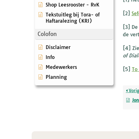
Shop Leesrooster - RvK
[2]
Sef
Tekstuitleg bij Tora- of
Haftaralezing (KRJ)
[3] De
Colofon
de vert
Disclaimer
[4] Zi
of Dia
Info
Medewerkers
[5]
To 
Planning
Vori
Jon