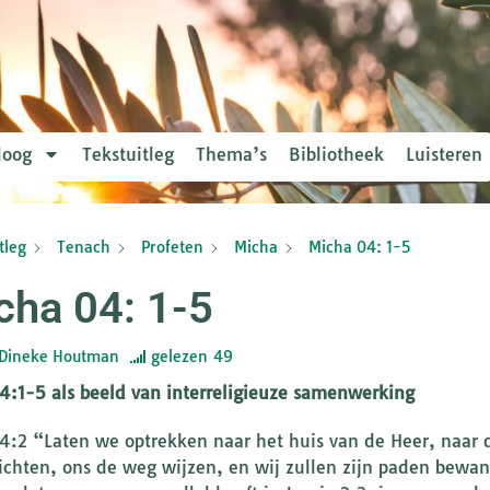
loog
Tekstuitleg
Thema’s
Bibliotheek
Luisteren
tleg
Tenach
Profeten
Micha
Micha 04: 1-5
cha 04: 1-5
Dineke Houtman
gelezen
49
4:1-5 als beeld van interreligieuze samenwerking
4:2 “Laten we optrekken naar het huis van de Heer, naar d
ichten, ons de weg wijzen, en wij zullen zijn paden bewa