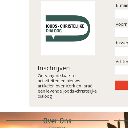
E-mai
Voorn
tusse
Achte
Inschrijven
Ontvang de laatste
activiteiten en nieuws
artikelen over Kerk en Israël,
een levende Joods-christelijke
dialoog
Over Ons