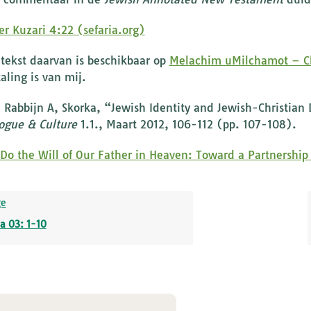
er Kuzari 4:22 (sefaria.org)
 tekst daarvan is beschikbaar op
Melachim uMilchamot – Ch
aling is van mij.
e Rabbijn A, Skorka, “Jewish Identity and Jewish-Christian
logue & Culture
1.1., Maart 2012, 106-112 (pp. 107-108).
Do the Will of Our Father in Heaven: Toward a Partnership
ge
a 03: 1-10