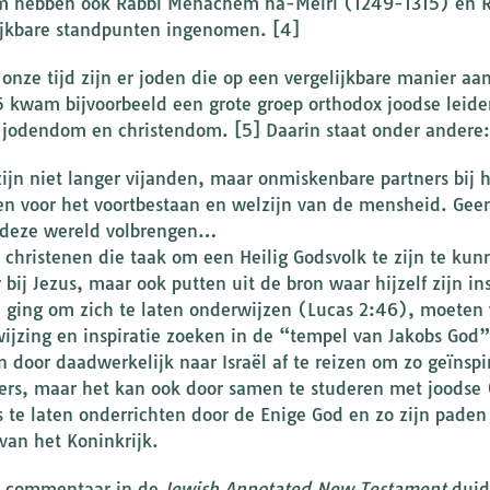
 hebben ook Rabbi Menachem ha-Meiri (1249-1315) en R
ijkbare standpunten ingenomen. [4]
 onze tijd zijn er joden die op een vergelijkbare manier aa
5 kwam bijvoorbeeld een grote groep orthodox joodse leider
 jodendom en christendom. [5] Daarin staat onder andere:
jn niet langer vijanden, maar onmiskenbare partners bij h
n voor het voortbestaan en welzijn van de mensheid. Geen
 deze wereld volbrengen…
 christenen die taak om een Heilig Godsvolk te zijn te k
 bij Jezus, maar ook putten uit de bron waar hijzelf zijn in
 ging om zich te laten onderwijzen (Lucas 2:46), moeten v
ijzing en inspiratie zoeken in de “tempel van Jakobs God
n door daadwerkelijk naar Israël af te reizen om zo geïnspi
rs, maar het kan ook door samen te studeren met joodse (
 te laten onderrichten door de Enige God en zo zijn paden
van het Koninkrijk.
t commentaar in de
Jewish Annotated New Testament
duidt