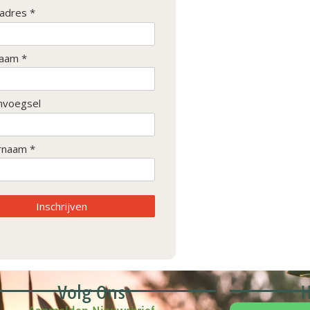
ladres *
aam *
nvoegsel
rnaam *
Inschrijven
Volg Ons
H