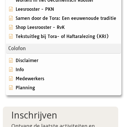
Wortels in het Oecumenisch Rooster
Leesrooster - PKN
Samen door de Tora: Een eeuwenoude traditie
Shop Leesrooster - RvK
Tekstuitleg bij Tora- of Haftaralezing (KRJ)
Colofon
Disclaimer
Info
Medewerkers
Planning
Inschrijven
Ontvang de laatste activiteiten en