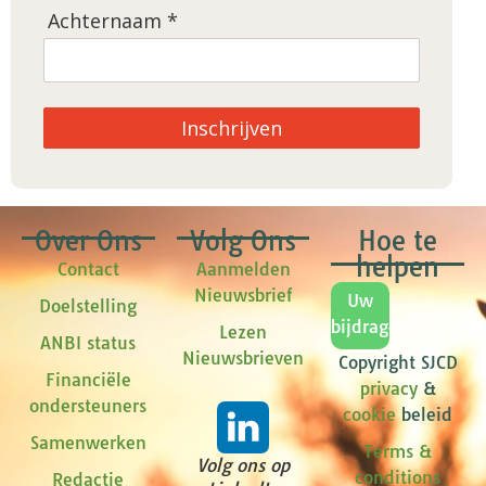
Achternaam *
Inschrijven
Over Ons
Volg Ons
Hoe te
helpen
Contact
Aanmelden
Nieuwsbrief
Uw
Doelstelling
bijdrage
Lezen
ANBI status
Nieuwsbrieven
Copyright SJCD
Financiële
privacy
&
ondersteuners
cookie
beleid
Samenwerken
Terms &
Volg ons op
conditions
Redactie