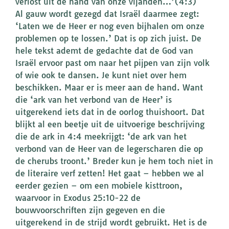
verlost uit de hand van onze vijanden…’(4:3)
Al gauw wordt gezegd dat Israël daarmee zegt:
‘Laten we de Heer er nog even bijhalen om onze
problemen op te lossen.’ Dat is op zich juist. De
hele tekst ademt de gedachte dat de God van
Israël ervoor past om naar het pijpen van zijn volk
of wie ook te dansen. Je kunt niet over hem
beschikken. Maar er is meer aan de hand. Want
die ‘ark van het verbond van de Heer’ is
uitgerekend iets dat in de oorlog thuishoort. Dat
blijkt al een beetje uit de uitvoerige beschrijving
die de ark in 4:4 meekrijgt: ‘de ark van het
verbond van de Heer van de legerscharen die op
de cherubs troont.’ Breder kun je hem toch niet in
de literaire verf zetten! Het gaat – hebben we al
eerder gezien – om een mobiele kisttroon,
waarvoor in Exodus 25:10-22 de
bouwvoorschriften zijn gegeven en die
uitgerekend in de strijd wordt gebruikt. Het is de