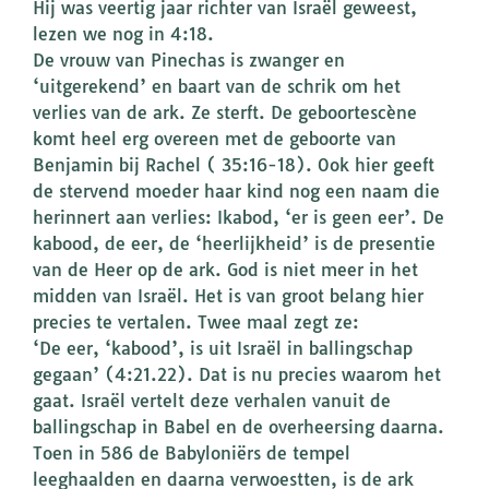
Hij was veertig jaar richter van Israël geweest,
lezen we nog in 4:18.
De vrouw van Pinechas is zwanger en
‘uitgerekend’ en baart van de schrik om het
verlies van de ark. Ze sterft. De geboortescène
komt heel erg overeen met de geboorte van
Benjamin bij Rachel ( 35:16-18). Ook hier geeft
de stervend moeder haar kind nog een naam die
herinnert aan verlies: Ikabod, ‘er is geen eer’. De
kabood, de eer, de ‘heerlijkheid’ is de presentie
van de Heer op de ark. God is niet meer in het
midden van Israël. Het is van groot belang hier
precies te vertalen. Twee maal zegt ze:
‘De eer, ‘kabood’, is uit Israël in ballingschap
gegaan’ (4:21.22). Dat is nu precies waarom het
gaat. Israël vertelt deze verhalen vanuit de
ballingschap in Babel en de overheersing daarna.
Toen in 586 de Babyloniërs de tempel
leeghaalden en daarna verwoestten, is de ark