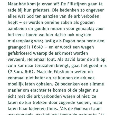
Maar hoe kom je ervan af? De Filistijnen gaan te
rade bij hun priesters. Die bedenken zo ongeveer
alles wat God ten aanzien van de ark verboden
heeft – er worden onreine zaken als gouden
aambeien en gouden muizen voor gemaakt; voor
het eerst horen we hier dat er ook nog een
muizenplaag was; lastig als Dagon nota bene een
graangod is (6:4) – en er wordt een wagen
gefabriceerd waarop de ark moet worden
vervoerd. Helemaal fout. Als David later de ark op
zo’n kar naar Jeruzalem brengt, gaat het goed mis
(2 Sam. 6:6). Maar de Filistijnen weten nu
eenmaal niet beter en ze kunnen de ark ook
moeilijk laten ophalen. Ze bedenken een slimme
manier om erachter te komen of de plagen nu
écht met die ark verbonden waren of niet: ze
laten de kar trekken door zogende koeien, maar
laten haar kalveren thuis. ‘Als de God van Israël
wat voorstelt, gaat hij wel tegen de natuur in,’ is