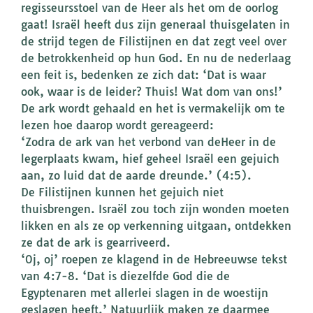
regisseursstoel van de Heer als het om de oorlog
gaat! Israël heeft dus zijn generaal thuisgelaten in
de strijd tegen de Filistijnen en dat zegt veel over
de betrokkenheid op hun God. En nu de nederlaag
een feit is, bedenken ze zich dat: ‘Dat is waar
ook, waar is de leider? Thuis! Wat dom van ons!’
De ark wordt gehaald en het is vermakelijk om te
lezen hoe daarop wordt gereageerd:
‘Zodra de ark van het verbond van deHeer in de
legerplaats kwam, hief geheel Israël een gejuich
aan, zo luid dat de aarde dreunde.’ (4:5).
De Filistijnen kunnen het gejuich niet
thuisbrengen. Israël zou toch zijn wonden moeten
likken en als ze op verkenning uitgaan, ontdekken
ze dat de ark is gearriveerd.
‘Oj, oj’ roepen ze klagend in de Hebreeuwse tekst
van 4:7-8. ‘Dat is diezelfde God die de
Egyptenaren met allerlei slagen in de woestijn
geslagen heeft.’ Natuurlijk maken ze daarmee