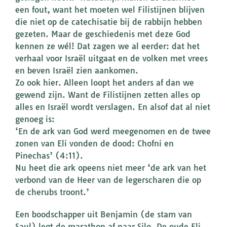
een fout, want het moeten wel Filistijnen blijven
die niet op de catechisatie bij de rabbijn hebben
gezeten. Maar de geschiedenis met deze God
kennen ze wél! Dat zagen we al eerder: dat het
verhaal voor Israël uitgaat en de volken met vrees
en beven Israël zien aankomen.
Zo ook hier. Alleen loopt het anders af dan we
gewend zijn. Want de Filistijnen zetten alles op
alles en Israël wordt verslagen. En alsof dat al niet
genoeg is:
‘En de ark van God werd meegenomen en de twee
zonen van Eli vonden de dood: Chofni en
Pinechas’ (4:11).
Nu heet die ark opeens niet meer ‘de ark van het
verbond van de Heer van de legerscharen die op
de cherubs troont.’
Een boodschapper uit Benjamin (de stam van
Saul) legt de marathon af naar Silo. De oude Eli