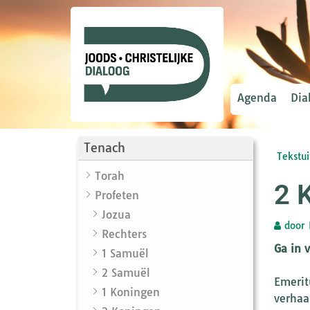
Agenda
Dia
Tenach
Tekstui
Torah
2 
Profeten
Jozua
door
Rechters
Ga in 
1 Samuël
2 Samuël
Emerit
1 Koningen
verhaa