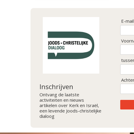
E-mai
Voorn
tusse
Achte
Inschrijven
Ontvang de laatste
activiteiten en nieuws
artikelen over Kerk en Israël,
een levende Joods-christelijke
dialoog