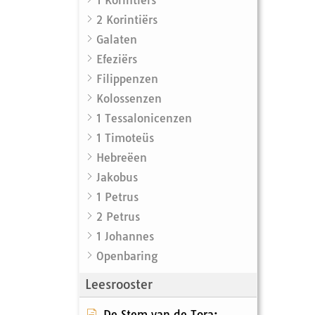
2 Korintiërs
Galaten
Efeziërs
Filippenzen
Kolossenzen
1 Tessalonicenzen
1 Timoteüs
Hebreëen
Jakobus
1 Petrus
2 Petrus
1 Johannes
Openbaring
Leesrooster
De Stem van de Tora: