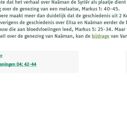
te dat het verhaal over Naäman de Syriër als plaatje dient 
 over de genezing van een melaatse, Markus 1: 40-45.
ere maakt meer dan duidelijk dat de geschiedenis uit 2 Ko
overigens de geschiedenis over Elisa en Naäman eerder de
ouw die aan bloedvloeiingen leed, Markus 5: 25-34. Maar 
 wil over de genezing van Naäman, kan de
bijdrage
van Van
ge
Koningen 04: 42-44