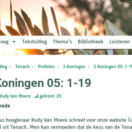
loog
Tekstuitleg
Thema’s
Bibliotheek
Luisteren
tleg
Tenach
Profeten
2 Koningen
2 Koningen 05: 1-1
Koningen 05: 1-19
Rudy Van Moere
gelezen
29
vrede
us hoogleraar Rudy Van Moere schreef voor onze website (
l uit Tenach. Men kan vermoeden dat de keus van de Tenac