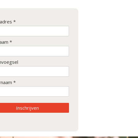
ladres *
aam *
nvoegsel
rnaam *
Inschrijven