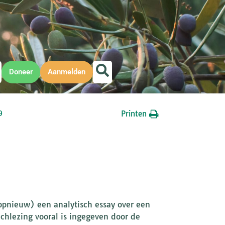
Doneer
Aanmelden
Printen
9
opnieuw) een analytisch essay over een
hlezing vooral is ingegeven door de