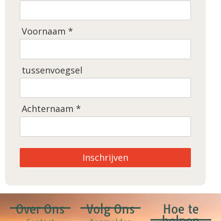
Voornaam *
tussenvoegsel
Achternaam *
Inschrijven
Over Ons
Volg Ons
Hoe te
helpen