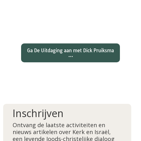
Wat hebben christenen geleerd
over de joden Jezus en Paulus? En
wat betekent dat voor ons
christelijk geloof?
Ga De Uitdaging aan met Dick Pruiksma
...
Inschrijven
Ontvang de laatste activiteiten en
nieuws artikelen over Kerk en Israël,
een levende Joods-christelijke dialoog