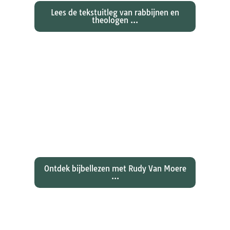
Lees de tekstuitleg van rabbijnen en
theologen ...
Ontdekken waarom Johannes zijn
evangelie zo totaal anders vertelt
dan zijn collegae Marcus, Matteüs
en Lukas...
Ontdek bijbellezen met Rudy Van Moere
...