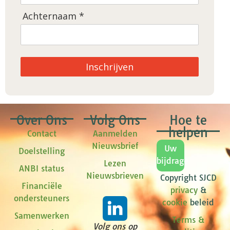
Achternaam *
Inschrijven
Over Ons
Volg Ons
Hoe te
helpen
Contact
Aanmelden
Nieuwsbrief
Uw
Doelstelling
bijdrage
Lezen
ANBI status
Nieuwsbrieven
Copyright SJCD
Financiële
privacy
&
ondersteuners
cookie
beleid
Samenwerken
Terms &
Volg ons op