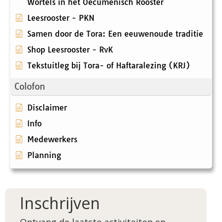
Wortels in het Oecumenisch Rooster
Leesrooster - PKN
Samen door de Tora: Een eeuwenoude traditie
Shop Leesrooster - RvK
Tekstuitleg bij Tora- of Haftaralezing (KRJ)
Colofon
Disclaimer
Info
Medewerkers
Planning
Inschrijven
Ontvang de laatste activiteiten en