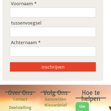
Voornaam *
tussenvoegsel
Achternaam *
Inschrijven
Over Ons
Volg Ons
Hoe te
helpen
Contact
Aanmelden
Nieuwsbrief
Uw
Doelstelling