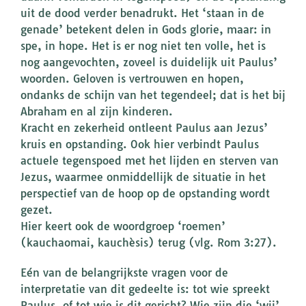
uit de dood verder benadrukt. Het ‘staan in de
genade’ betekent delen in Gods glorie, maar: in
spe, in hope. Het is er nog niet ten volle, het is
nog aangevochten, zoveel is duidelijk uit Paulus’
woorden. Geloven is vertrouwen en hopen,
ondanks de schijn van het tegendeel; dat is het bij
Abraham en al zijn kinderen.
Kracht en zekerheid ontleent Paulus aan Jezus’
kruis en opstanding. Ook hier verbindt Paulus
actuele tegenspoed met het lijden en sterven van
Jezus, waarmee onmiddellijk de situatie in het
perspectief van de hoop op de opstanding wordt
gezet.
Hier keert ook de woordgroep ‘roemen’
(kauchaomai, kauchèsis) terug (vlg. Rom 3:27).
Eén van de belangrijkste vragen voor de
interpretatie van dit gedeelte is: tot wie spreekt
Paulus, of tot wie is dit gericht? Wie zijn die ‘wij’