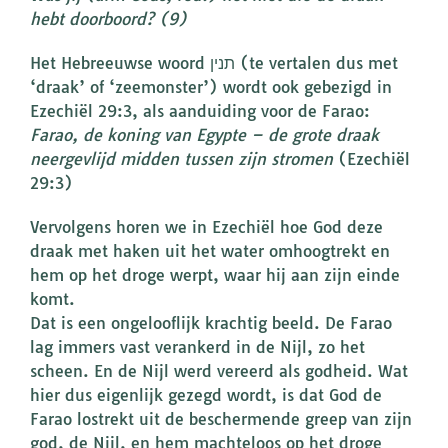
hebt doorboord? (9)
Het Hebreeuwse woord תנין (te vertalen dus met
‘draak’ of ‘zeemonster’) wordt ook gebezigd in
Ezechiël 29:3, als aanduiding voor de Farao:
Farao, de koning van Egypte – de grote draak
neergevlijd midden tussen zijn stromen
(Ezechiël
29:3)
Vervolgens horen we in Ezechiël hoe God deze
draak met haken uit het water omhoogtrekt en
hem op het droge werpt, waar hij aan zijn einde
komt.
Dat is een ongelooflijk krachtig beeld. De Farao
lag immers vast verankerd in de Nijl, zo het
scheen. En de Nijl werd vereerd als godheid. Wat
hier dus eigenlijk gezegd wordt, is dat God de
Farao lostrekt uit de beschermende greep van zijn
god, de Nijl, en hem machteloos op het droge