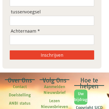
tussenvoegsel
Achternaam *
Inschrijven
Over Ons
Volg Ons
Hoe te
helpen
Contact
Aanmelden
Nieuwsbrief
Uw
Doelstelling
bijdrage
Lezen
ANBI status
Nieuwsbrieven
Copyright SJCD