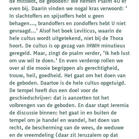
de mitswot, de geboden? We nemen Psalm 40 er
even bij. Daarin vinden we nogal kras verwoord: ‘
In slachtoffers en spijsoffers hebt u geen
behagen…, brandoffers en zondoffers hebt U niet
gevraagd…’ Alsof het boek Leviticus, waarin de
hele cultus wordt uitgetekend, niet bij de Thora
hoort. De cultus is op gezag van JHWH minutieus
geregeld. Maar, zingt de psalm verder, ‘Ik heb lust
om uw wil te doen.’ En even verderop rollen we
over al die mooie begrippen als gerechtigheid,
trouw, heil, goedheid. Het gaat om het doen van
de geboden. Daartoe is de hele cultus opgetuigd.
De tempel heeft dus een doel voor de
geschiedschrijver: dat is aanzetten tot het
volbrengen van de geboden. En daar stapt Jeremia
de discussie binnen: het gaat in en buiten de
tempel om je handel en wandel, het doen van
recht, de bescherming van de wees, de weduwe
en de vreemdeling (daar zit Jeruzalem op dat