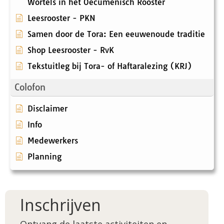
Wortels in het Oecumenisch Rooster
Leesrooster - PKN
Samen door de Tora: Een eeuwenoude traditie
Shop Leesrooster - RvK
Tekstuitleg bij Tora- of Haftaralezing (KRJ)
Colofon
Disclaimer
Info
Medewerkers
Planning
Inschrijven
Ontvang de laatste activiteiten en