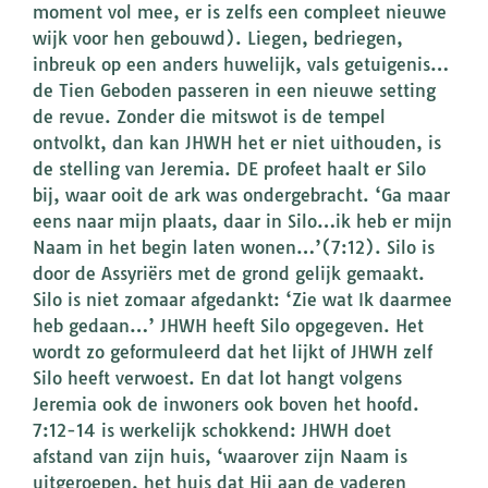
moment vol mee, er is zelfs een compleet nieuwe
wijk voor hen gebouwd). Liegen, bedriegen,
inbreuk op een anders huwelijk, vals getuigenis…
de Tien Geboden passeren in een nieuwe setting
de revue. Zonder die mitswot is de tempel
ontvolkt, dan kan JHWH het er niet uithouden, is
de stelling van Jeremia. DE profeet haalt er Silo
bij, waar ooit de ark was ondergebracht. ‘Ga maar
eens naar mijn plaats, daar in Silo…ik heb er mijn
Naam in het begin laten wonen…’(7:12). Silo is
door de Assyriërs met de grond gelijk gemaakt.
Silo is niet zomaar afgedankt: ‘Zie wat Ik daarmee
heb gedaan…’ JHWH heeft Silo opgegeven. Het
wordt zo geformuleerd dat het lijkt of JHWH zelf
Silo heeft verwoest. En dat lot hangt volgens
Jeremia ook de inwoners ook boven het hoofd.
7:12-14 is werkelijk schokkend: JHWH doet
afstand van zijn huis, ‘waarover zijn Naam is
uitgeroepen, het huis dat Hij aan de vaderen