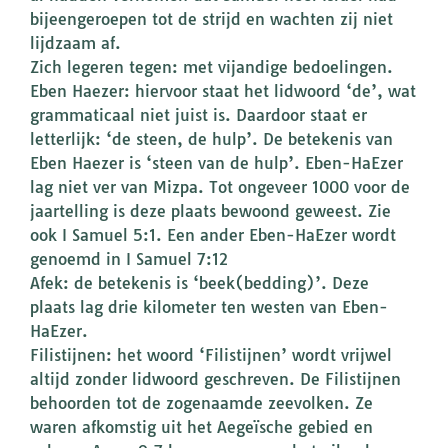
bijeengeroepen tot de strijd en wachten zij niet
lijdzaam af.
Zich legeren tegen: met vijandige bedoelingen.
Eben Haezer: hiervoor staat het lidwoord ‘de’, wat
grammaticaal niet juist is. Daardoor staat er
letterlijk: ‘de steen, de hulp’. De betekenis van
Eben Haezer is ‘steen van de hulp’. Eben-HaEzer
lag niet ver van Mizpa. Tot ongeveer 1000 voor de
jaartelling is deze plaats bewoond geweest. Zie
ook I Samuel 5:1. Een ander Eben-HaEzer wordt
genoemd in I Samuel 7:12
Afek: de betekenis is ‘beek(bedding)’. Deze
plaats lag drie kilometer ten westen van Eben-
HaEzer.
Filistijnen: het woord ‘Filistijnen’ wordt vrijwel
altijd zonder lidwoord geschreven. De Filistijnen
behoorden tot de zogenaamde zeevolken. Ze
waren afkomstig uit het Aegeïsche gebied en