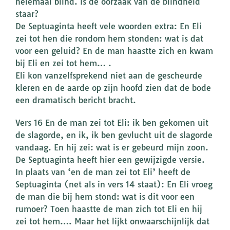
helemaal blind. Is de oorzaak van de blindheid
staar?
De Septuaginta heeft vele woorden extra: En Eli
zei tot hen die rondom hem stonden: wat is dat
voor een geluid? En de man haastte zich en kwam
bij Eli en zei tot hem… .
Eli kon vanzelfsprekend niet aan de gescheurde
kleren en de aarde op zijn hoofd zien dat de bode
een dramatisch bericht bracht.
Vers 16 En de man zei tot Eli: ik ben gekomen uit
de slagorde, en ik, ik ben gevlucht uit de slagorde
vandaag. En hij zei: wat is er gebeurd mijn zoon.
De Septuaginta heeft hier een gewijzigde versie.
In plaats van ‘en de man zei tot Eli’ heeft de
Septuaginta (net als in vers 14 staat): En Eli vroeg
de man die bij hem stond: wat is dit voor een
rumoer? Toen haastte de man zich tot Eli en hij
zei tot hem…. Maar het lijkt onwaarschijnlijk dat