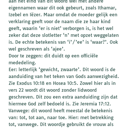
aan het eind van dit woord wel met andere
eigennamen waar dit ook gebeurt, zoals Ithamar,
Izebel en Iëzer. Maar omdat de moeder gelijk een
verklaring geeft voor de naam die ze haar kind
geeft, waarin ‘er is niet’ verborgen is, is het wel
zeker dat deze slotletter ‘n’ met opzet weggelaten
is. De echte betekenis van ‘i’/’ee’ is ‘waar?’. Ook
wel geschreven als ‘ajee’.
Door te zeggen: dit duidt op een officiële
mededeling.
Eer: letterlijk ‘gewicht, zwaarte’. Dit woord is de
aanduiding van het teken van Gods aanwezigheid.
Zie Exodus 10:18 en Hosea 10:5. Zowel hier als in
vers 22 wordt dit woord zonder lidwoord
geschreven. Dit zou een extra aanduiding zijn dat
hiermee God zelf bedoeld is. Zie Jeremia 17:12.
Vanwege: dit woord heeft meestal de betekenis
van: tot, tot aan, naar toe. Hier: met betrekking
tot, vanwege. Dit woordje gebruikt de vrouw als