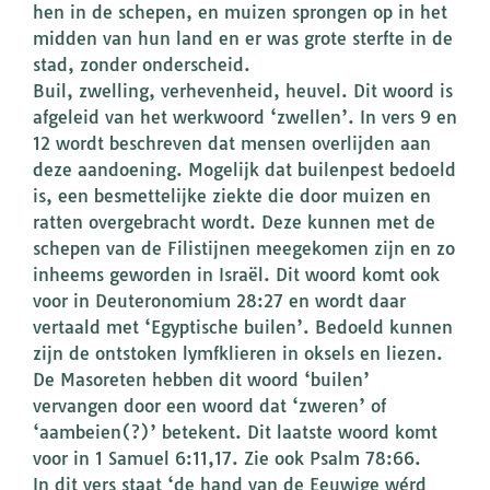
hen in de schepen, en muizen sprongen op in het
midden van hun land en er was grote sterfte in de
stad, zonder onderscheid.
Buil, zwelling, verhevenheid, heuvel. Dit woord is
afgeleid van het werkwoord ‘zwellen’. In vers 9 en
12 wordt beschreven dat mensen overlijden aan
deze aandoening. Mogelijk dat builenpest bedoeld
is, een besmettelijke ziekte die door muizen en
ratten overgebracht wordt. Deze kunnen met de
schepen van de Filistijnen meegekomen zijn en zo
inheems geworden in Israël. Dit woord komt ook
voor in Deuteronomium 28:27 en wordt daar
vertaald met ‘Egyptische builen’. Bedoeld kunnen
zijn de ontstoken lymfklieren in oksels en liezen.
De Masoreten hebben dit woord ‘builen’
vervangen door een woord dat ‘zweren’ of
‘aambeien(?)’ betekent. Dit laatste woord komt
voor in 1 Samuel 6:11,17. Zie ook Psalm 78:66.
In dit vers staat ‘de hand van de Eeuwige wérd