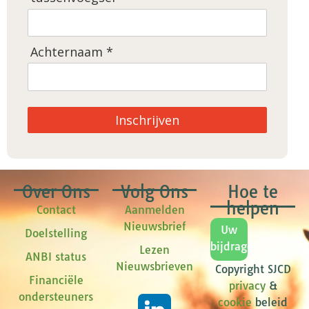
Achternaam *
Inschrijven
Over Ons
Volg Ons
Hoe te
helpen
Contact
Aanmelden
Nieuwsbrief
Uw
Doelstelling
bijdrage
Lezen
ANBI status
Nieuwsbrieven
Copyright SJCD
Financiële
privacy
&
ondersteuners
cookie
beleid