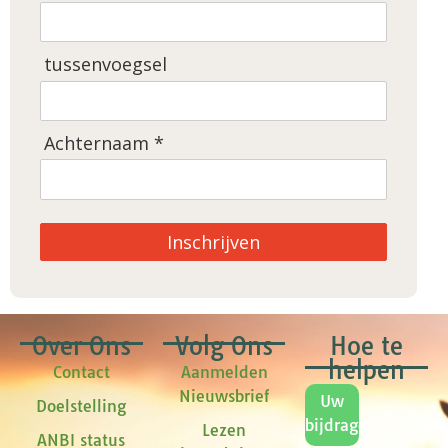
tussenvoegsel
Achternaam *
Inschrijven
Over Ons
Volg Ons
Hoe te
helpen
Contact
Aanmelden
Nieuwsbrief
Uw
Doelstelling
bijdrage
Lezen
ANBI status