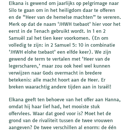
Elkana is gewend om jaarlijks op pelgrimage naar
Silo te gaan om in het heiligdom daar te offeren
en de “Heer van de hemelse machten” te vereren.
Merk op dat de naam ‘JHWH tsebaot’ hier voor het
eerst in de Tenach gebruikt wordt. In 1 en 2
Samuël zal het tien keer voorkomen. (En om
volledig te zijn: in 2 Samuel 5: 10 in combinatie
‘JHWH elohe tsebaot’ een elfde keer). We zijn
gewend de term te vertalen met ‘Heer van de
legerscharen,’ maar zou ook heel wel kunnen
verwijzen naar Gods overmacht in bredere
betekenis: alle macht hoort aan de Heer. Er
breken waarachtig andere tijden aan in Israël!
Elkana geeft ten behoeve van het offer aan Hanna,
omdat hij haar lief had, het mooiste stuk
offervlees. Waar dat goed voor is? Moet het de
grond van de rivaliteit tussen de twee vrouwen
aangeven? De twee verschillen al enorm: de één