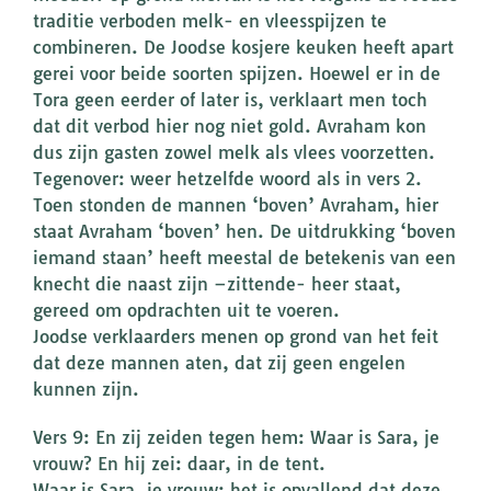
traditie verboden melk- en vleesspijzen te
combineren. De Joodse kosjere keuken heeft apart
gerei voor beide soorten spijzen. Hoewel er in de
Tora geen eerder of later is, verklaart men toch
dat dit verbod hier nog niet gold. Avraham kon
dus zijn gasten zowel melk als vlees voorzetten.
Tegenover: weer hetzelfde woord als in vers 2.
Toen stonden de mannen ‘boven’ Avraham, hier
staat Avraham ‘boven’ hen. De uitdrukking ‘boven
iemand staan’ heeft meestal de betekenis van een
knecht die naast zijn –zittende- heer staat,
gereed om opdrachten uit te voeren.
Joodse verklaarders menen op grond van het feit
dat deze mannen aten, dat zij geen engelen
kunnen zijn.
Vers 9: En zij zeiden tegen hem: Waar is Sara, je
vrouw? En hij zei: daar, in de tent.
Waar is Sara, je vrouw: het is opvallend dat deze