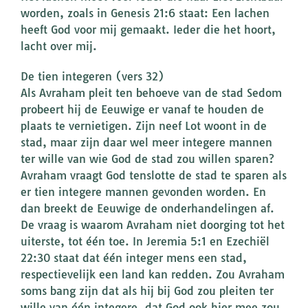
worden, zoals in Genesis 21:6 staat: Een lachen
heeft God voor mij gemaakt. Ieder die het hoort,
lacht over mij.
De tien integeren (vers 32)
Als Avraham pleit ten behoeve van de stad Sedom
probeert hij de Eeuwige er vanaf te houden de
plaats te vernietigen. Zijn neef Lot woont in de
stad, maar zijn daar wel meer integere mannen
ter wille van wie God de stad zou willen sparen?
Avraham vraagt God tenslotte de stad te sparen als
er tien integere mannen gevonden worden. En
dan breekt de Eeuwige de onderhandelingen af.
De vraag is waarom Avraham niet doorging tot het
uiterste, tot één toe. In Jeremia 5:1 en Ezechiël
22:30 staat dat één integer mens een stad,
respectievelijk een land kan redden. Zou Avraham
soms bang zijn dat als hij bij God zou pleiten ter
wille van één integere, dat God ook hier mee zou