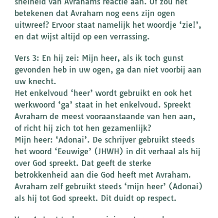
snelheid van Avrahams reactie aan. Of zou het
betekenen dat Avraham nog eens zijn ogen
uitwreef? Ervoor staat namelijk het woordje ‘zie!’,
en dat wijst altijd op een verrassing.
Vers 3: En hij zei: Mijn heer, als ik toch gunst
gevonden heb in uw ogen, ga dan niet voorbij aan
uw knecht.
Het enkelvoud ‘heer’ wordt gebruikt en ook het
werkwoord ‘ga’ staat in het enkelvoud. Spreekt
Avraham de meest vooraanstaande van hen aan,
of richt hij zich tot hen gezamenlijk?
Mijn heer: ‘Adonai’. De schrijver gebruikt steeds
het woord ‘Eeuwige’ (JHWH) in dit verhaal als hij
over God spreekt. Dat geeft de sterke
betrokkenheid aan die God heeft met Avraham.
Avraham zelf gebruikt steeds ‘mijn heer’ (Adonai)
als hij tot God spreekt. Dit duidt op respect.