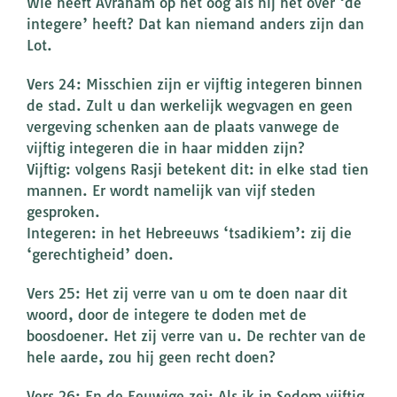
Wie heeft Avraham op het oog als hij het over ‘de
integere’ heeft? Dat kan niemand anders zijn dan
Lot.
Vers 24: Misschien zijn er vijftig integeren binnen
de stad. Zult u dan werkelijk wegvagen en geen
vergeving schenken aan de plaats vanwege de
vijftig integeren die in haar midden zijn?
Vijftig: volgens Rasji betekent dit: in elke stad tien
mannen. Er wordt namelijk van vijf steden
gesproken.
Integeren: in het Hebreeuws ‘tsadikiem’: zij die
‘gerechtigheid’ doen.
Vers 25: Het zij verre van u om te doen naar dit
woord, door de integere te doden met de
boosdoener. Het zij verre van u. De rechter van de
hele aarde, zou hij geen recht doen?
Vers 26: En de Eeuwige zei: Als ik in Sedom vijftig