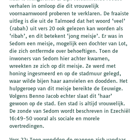
verhalen in omloop die dit vrouwelijk
voornaamwoord proberen te verklaren. De fraaiste
uitleg is die uit de Talmoed dat het woord ‘veel’
(rabah) uit vers 20 ook gelezen kan worden als
‘ribah’, en dit betekent ‘jong meisje’. Er was in
Sedom een meisje, mogelijk een dochter van Lot,
die zich ontfermde over behoeftigen. Toen de
inwoners van Sedom hier achter kwamen,
wreekten ze zich op dit meisje. Ze werd met
honing ingesmeerd en op de stadmuur gelegd,
waar wilde bijen haar aanvielen en doodden. Het
hulpgeroep van dit meisje bereikte de Eeuwige.
Volgens Benno Jacob echter slaat dit ‘haar’
gewoon op de stad. Een stad is altijd vrouwelijk.
De zonde van Sedom wordt beschreven in Ezechiël
16:49-50 vooral als sociale en morele
overtredingen.
Vers 22: Toen wendden de mannen zich vandaar