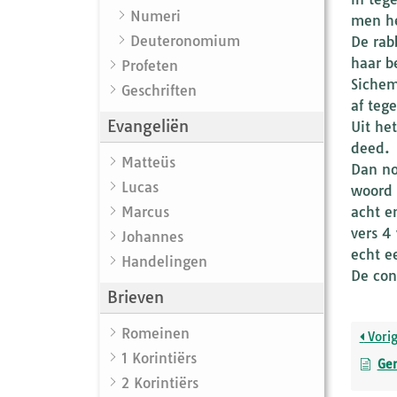
Numeri
men he
Deuteronomium
De rab
haar b
Profeten
Sichem
Geschriften
af teg
Evangeliën
Uit he
deed.
Matteüs
Dan no
Lucas
woord 
Marcus
acht e
vers 4
Johannes
echt e
Handelingen
De con
Brieven
Romeinen
Vori
1 Korintiërs
Gen
2 Korintiërs