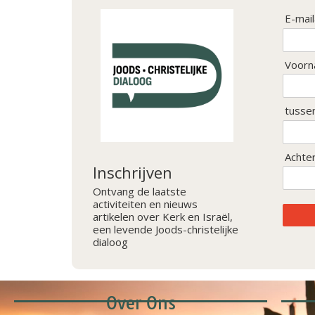
E-mai
Voorn
tusse
Achte
Inschrijven
Ontvang de laatste
activiteiten en nieuws
artikelen over Kerk en Israël,
een levende Joods-christelijke
dialoog
Over Ons