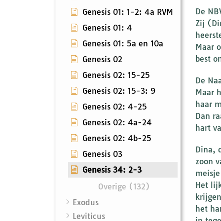
De NBV
Genesis 01: 1-2: 4a RVM
Zij (D
Genesis 01: 4
heerst
Genesis 01: 5a en 10a
Maar o
best o
Genesis 02
Genesis 02: 15-25
De Naa
Genesis 02: 15-3: 9
Maar h
haar m
Genesis 02: 4-25
Dan raa
Genesis 02: 4a-24
hart v
Genesis 02: 4b-25
Dina, 
Genesis 03
zoon v
Genesis 34: 2-3
meisje
Het lij
Overige (132)
krijge
Exodus
het ha
Leviticus
in teg