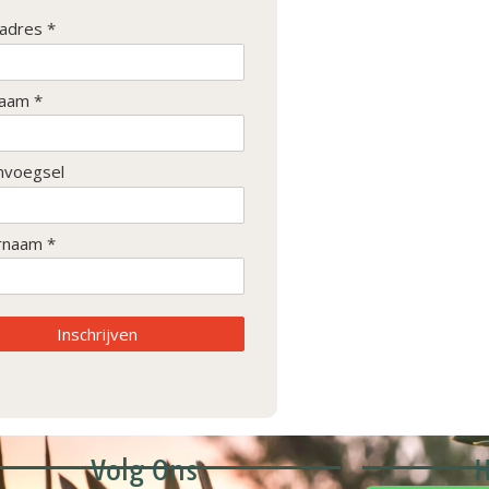
ladres *
aam *
nvoegsel
rnaam *
Inschrijven
Volg Ons
H