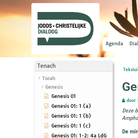
Agenda
Dia
Tenach
Tekstui
Torah
Ge
Genesis
Genesis 01
door
Genesis 01: 1 (a)
Deze b
Genesis 01: 1 (b)
Ampho
Genesis 01: 1 (c)
De min
Genesis 01: 1-2: 4a LdG