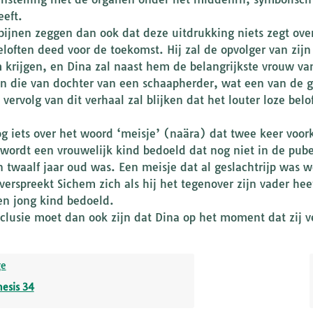
eft.
bijnen zeggen dan ook dat deze uitdrukking niets zegt ove
eloften deed voor de toekomst. Hij zal de opvolger van zij
 krijgen, en Dina zal naast hem de belangrijkste vrouw van
en die van dochter van een schaapherder, wat een van de 
t vervolg van dit verhaal zal blijken dat het louter loze be
g iets over het woord ‘meisje’ (naära) dat twee keer voor
wordt een vrouwelijk kind bedoeld dat nog niet in de puber
n twaalf jaar oud was. Een meisje dat al geslachtrijp was
 verspreekt Sichem zich als hij het tegenover zijn vader hee
en jong kind bedoeld.
clusie moet dan ook zijn dat Dina op het moment dat zij 
ge
esis 34