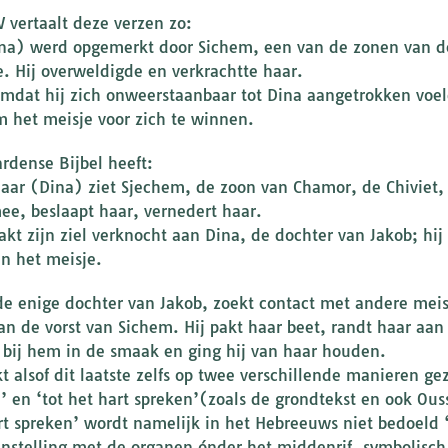
 vertaalt deze verzen zo:
ina) werd opgemerkt door Sichem, een van de zonen van d
e. Hij overweldigde en verkrachtte haar.
mdat hij zich onweerstaanbaar tot Dina aangetrokken voeld
m het meisje voor zich te winnen.
rdense Bijbel heeft:
aar (Dina) ziet Sjechem, de zoon van Chamor, de Chiviet, 
ee, beslaapt haar, vernedert haar.
kt zijn ziel verknocht aan Dina, de dochter van Jakob; hij k
an het meisje.
de enige dochter van Jakob, zoekt contact met andere meis
an de vorst van Sichem. Hij pakt haar beet, randt haar aan 
 bij hem in de smaak en ging hij van haar houden.
kt alsof dit laatste zelfs op twee verschillende manieren gez
n’ en ‘tot het hart spreken’(zoals de grondtekst en ook Ou
rt spreken’ wordt namelijk in het Hebreeuws niet bedoeld 
enstelling met de organen ónder het middenrif, symbolisch