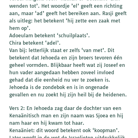
wenden tot’. Het woordje ’el’ geeft een richting
aan, maar ‘ad’ geeft het bereiken aan. Rasji geeft
als uitleg: het betekent ‘hij zette een zaak met
hem op’.
Adoeulam betekent ‘schuilplaats’.
Chira betekent ‘adel’.
Van bij: letterlijk staat er zelfs ‘van met’. Dit
betekent dat Jehoeda en zijn broers tevoren één
geheel vormden. Blijkbaar heeft wat zij Joseef en
hun vader aangedaan hebben zoveel invloed
gehad dat die eenheid nu ver te zoeken is.
Jehoeda is de zondebok en is in ongenade
gevallen en nu zoekt hij zijn heil bij de heidenen.
Vers 2: En Jehoeda zag daar de dochter van een
Kenaänitisch man en zijn naam was Sjoea en hij
nam haar en hij kwam tot haar.
Kenaäniet: dit woord betekent ook ‘koopman’.
Later wordt in de wet de Israelieten uitdrukkelijk