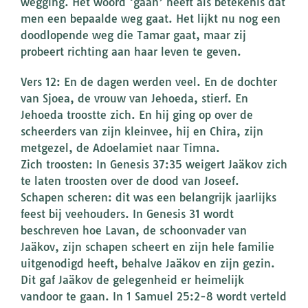
wegging. Het woord ‘gaan’ heeft als betekenis dat
men een bepaalde weg gaat. Het lijkt nu nog een
doodlopende weg die Tamar gaat, maar zij
probeert richting aan haar leven te geven.
Vers 12: En de dagen werden veel. En de dochter
van Sjoea, de vrouw van Jehoeda, stierf. En
Jehoeda troostte zich. En hij ging op over de
scheerders van zijn kleinvee, hij en Chira, zijn
metgezel, de Adoelamiet naar Timna.
Zich troosten: In Genesis 37:35 weigert Jaäkov zich
te laten troosten over de dood van Joseef.
Schapen scheren: dit was een belangrijk jaarlijks
feest bij veehouders. In Genesis 31 wordt
beschreven hoe Lavan, de schoonvader van
Jaäkov, zijn schapen scheert en zijn hele familie
uitgenodigd heeft, behalve Jaäkov en zijn gezin.
Dit gaf Jaäkov de gelegenheid er heimelijk
vandoor te gaan. In 1 Samuel 25:2-8 wordt verteld