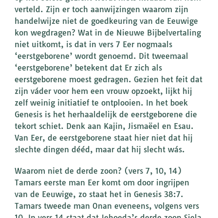
verteld. Zijn er toch aanwijzingen waarom zijn
handelwijze niet de goedkeuring van de Eeuwige
kon wegdragen? Wat in de Nieuwe Bijbelvertaling
niet uitkomt, is dat in vers 7 Eer nogmaals
‘eerstgeborene’ wordt genoemd. Dit tweemaal
‘eerstgeborene’ betekent dat Er zich als
eerstgeborene moest gedragen. Gezien het feit dat
zijn váder voor hem een vrouw opzoekt, lijkt hij
zelf weinig initiatief te ontplooien. In het boek
Genesis is het herhaaldelijk de eerstgeborene die
tekort schiet. Denk aan Kajin, Jismaëel en Esau.
Van Eer, de eerstgeborene staat hier niet dat hij
slechte dingen dééd, maar dat hij slecht wás.
Waarom niet de derde zoon? (vers 7, 10, 14)
Tamars eerste man Eer komt om door ingrijpen
van de Eeuwige, zo staat het in Genesis 38:7.
Tamars tweede man Onan eveneens, volgens vers
10. In vers 14 staat dat Jehoeda’s derde zoon Sjela