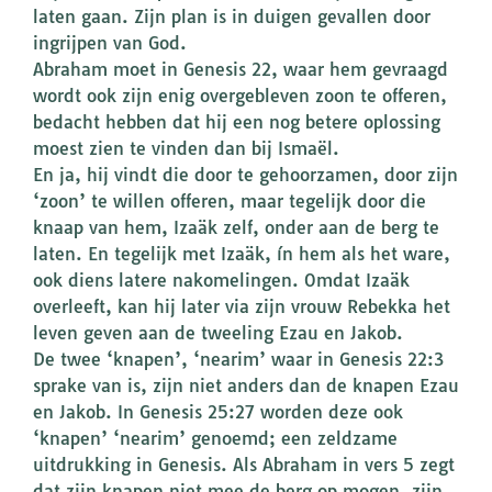
laten gaan. Zijn plan is in duigen gevallen door
ingrijpen van God.
Abraham moet in Genesis 22, waar hem gevraagd
wordt ook zijn enig overgebleven zoon te offeren,
bedacht hebben dat hij een nog betere oplossing
moest zien te vinden dan bij Ismaël.
En ja, hij vindt die door te gehoorzamen, door zijn
‘zoon’ te willen offeren, maar tegelijk door die
knaap van hem, Izaäk zelf, onder aan de berg te
laten. En tegelijk met Izaäk, ín hem als het ware,
ook diens latere nakomelingen. Omdat Izaäk
overleeft, kan hij later via zijn vrouw Rebekka het
leven geven aan de tweeling Ezau en Jakob.
De twee ‘knapen’, ‘nearim’ waar in Genesis 22:3
sprake van is, zijn niet anders dan de knapen Ezau
en Jakob. In Genesis 25:27 worden deze ook
‘knapen’ ‘nearim’ genoemd; een zeldzame
uitdrukking in Genesis. Als Abraham in vers 5 zegt
dat zijn knapen niet mee de berg op mogen, zijn