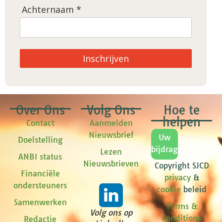
Achternaam *
Inschrijven
Over Ons
Volg Ons
Hoe te
helpen
Contact
Aanmelden
Nieuwsbrief
Uw
Doelstelling
bijdrage
Lezen
ANBI status
Nieuwsbrieven
Copyright SJCD
Financiële
privacy
&
ondersteuners
cookie
beleid
Samenwerken
Terms &
Volg ons op
conditions
Redactie