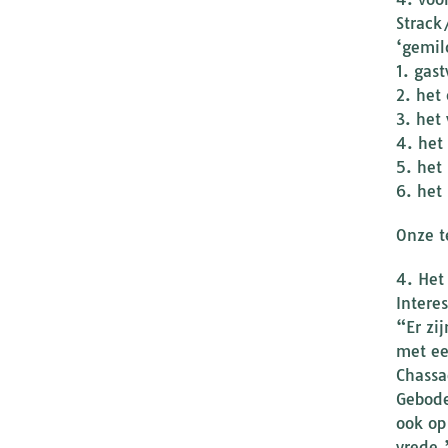
Strack
‘gemil
1. gast
2. het
3. het
4. het
5. het
6. het
Onze t
4. Het
Intere
“Er zi
met ee
Chassa
Gebode
ook op
vrede.