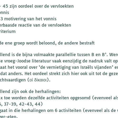
– 45 zijn oordeel over de vervloekten
onnis
3 motivering van het vonnis
erbaasde reactie van de vervloekten
riterium
de ene groep wordt beloond, de andere bestraft
llend is de bijna volmaakte parallellie tussen B en B’. Wer
de vroeg-Joodse literatuur vaak eenzijdig de nadruk valt o
aat het vooral over ‘de vernietiging van Israëls vijanden’ 
s dat anders. Het oordeel strekt zich hier ook uit tot de ge
chtvaardigen (οἱ δίκαιοι).
llend zijn ook de herhalingen:
4x toe worden dezelfde activiteiten opgesomd (evenveel al
, 37-39, 42-43, 44)
gaat in die herhalingen om 6 activiteiten (evenveel als d
ger-eten,