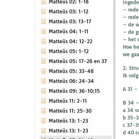
Matteüs 02: 1-18
ingede
– rede
Matteüs 03: 1-12
– rede
Matteüs 03: 13-17
– de w
Matteüs 04: 1-11
– de g
– het 
Matteüs 04: 12-22
Hoe he
Matteüs 05: 1-12
we gaa
Matteüs 05: 17-26 en 37
2. Str
Matteüs 05: 33-48
Ik vol
Matteüs 06: 24-34
A 31 –
Matteüs 09: 36-10:15
Matteüs 11: 2-11
B 34 –
a 34 v
Matteüs 11: 25-30
b 35-3
Matteüs 13: 1-23
c 37-3
Matteüs 13: 1-23
d 40 c