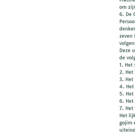
om zijn
6. De 
Persoo
denken
zeven 
volgen
Deze u
de vol
1. Het
2. Het
3. Het
4. Het
5. Het
6. Het 
7. Het
Het li
gojim 
uitein