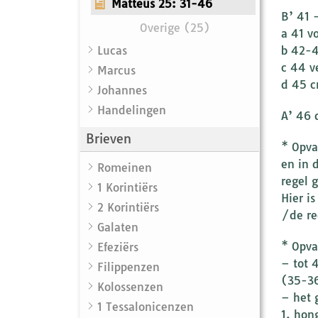
Matteüs 25: 31-46
B’ 41 
Overige (25)
a 41 v
Lucas
b 42-4
c 44 v
Marcus
d 45 c
Johannes
Handelingen
A’ 46 
Brieven
* Opva
en in 
Romeinen
regel g
1 Korintiërs
Hier i
2 Korintiërs
/de re
Galaten
* Opva
Efeziërs
– tot 
Filippenzen
(35-36
Kolossenzen
– het 
1 Tessalonicenzen
1. hon