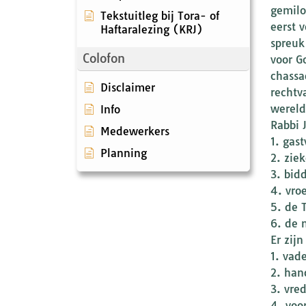
gemilo
Tekstuitleg bij Tora- of
eerst 
Haftaralezing (KRJ)
spreuk
Colofon
voor G
chassa
Disclaimer
rechtv
wereld
Info
Rabbi 
Medewerkers
1. gast
Planning
2. zie
3. bid
4. vro
5. de 
6. de 
Er zij
1. vad
2. han
3. vre
4. voo