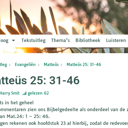
loog
Tekstuitleg
Thema’s
Bibliotheek
Luisteren
tleg
Evangeliën
Matteüs
Matteüs 25: 31-46
tteüs 25: 31-46
Harry Smit
gelezen
62
ts in het geheel
ommentaren zien ons Bijbelgedeelte als onderdeel van de 
van Mat.24: 1 – 25: 46.
en rekenen ook hoofdstuk 23 al hierbij, zodat de redevo