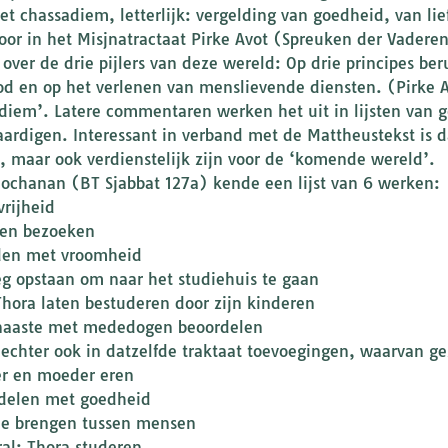
et chassadiem, letterlijk: vergelding van goedheid, van li
voor in het Misjnatractaat Pirke Avot (Spreuken der Vaderen
 over de drie pijlers van deze wereld: Op drie principes be
od en op het verlenen van menslievende diensten. (Pirke Avo
diem’. Latere commentaren werken het uit in lijsten van g
aardigen. Interessant in verband met de Mattheustekst is 
, maar ook verdienstelijk zijn voor de ‘komende wereld’.
Jochanan (BT Sjabbat 127a) kende een lijst van 6 werken:
vrijheid
ken bezoeken
den met vroomheid
eg opstaan om naar het studiehuis te gaan
Thora laten bestuderen door zijn kinderen
naaste met mededogen beoordelen
n echter ook in datzelfde traktaat toevoegingen, waarvan g
er en moeder eren
delen met goedheid
de brengen tussen mensen
ral: Thora studeren