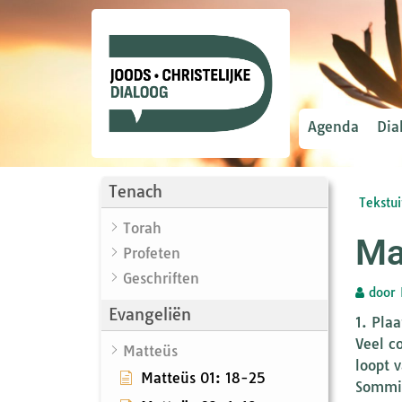
Agenda
Dia
Tenach
Tekstui
Torah
Ma
Profeten
Geschriften
door
Evangeliën
1. Plaa
Veel c
Matteüs
loopt 
Matteüs 01: 18-25
Sommig