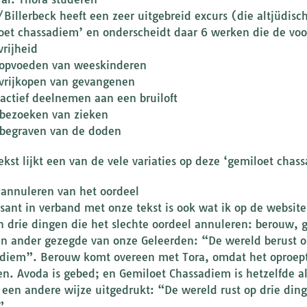
/Billerbeck heeft een zeer uitgebreid excurs (die altjüdis
oet chassadiem’ en onderscheidt daar 6 werken die de voo
vrijheid
 opvoeden van weeskinderen
 vrijkopen van gevangenen
 actief deelnemen aan een bruiloft
 bezoeken van zieken
 begraven van de doden
ekst lijkt een van de vele variaties op deze ‘gemiloet chas
 annuleren van het oordeel
ssant in verband met onze tekst is ook wat ik op de webs
jn drie dingen die het slechte oordeel annuleren: berouw, 
n ander gezegde van onze Geleerden: “De wereld berust op
diem”. Berouw komt overeen met Tora, omdat het oproept 
n. Avoda is gebed; en Gemiloet Chassadiem is hetzelfde a
 een andere wijze uitgedrukt: “De wereld rust op drie din
”