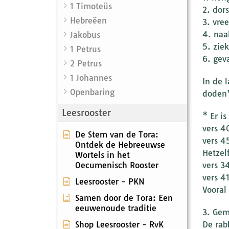
1 Timoteüs
2. dor
Hebreëen
3. vre
4. naa
Jakobus
5. zie
1 Petrus
6. gev
2 Petrus
1 Johannes
In de 
Openbaring
doden’
Leesrooster
* Er is
vers 4
De Stem van de Tora:
vers 4
Ontdek de Hebreeuwse
Hetzelf
Wortels in het
Oecumenisch Rooster
vers 3
vers 4
Leesrooster - PKN
Vooral
Samen door de Tora: Een
eeuwenoude traditie
3. Gem
Shop Leesrooster - RvK
De rab