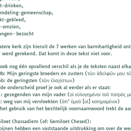
st-drinken,
emdeling-gemeenschap,
kt-gekleed,
k-omzien,
angen- bezocht
latere kerk zijn hieruit de 7 werken van barmhartigheid on
 werd gerekend. Dat komt in deze tekst niet voor.
 ook nog één opvallend verschil als je de teksten naast elka
0b: Mijn geringste broeders en zusters (τῶν ἀδελφῶν μου τ
5b: de geringsten (τῶν ἐλαχίστων)
de onderscheid proef je ook al eerder als er staat:
4: gezegenden van mijn vader (οἱ εὐλογημένοι τοῦ πατρός μ
1: weg van mij vervloekten (ἀπ’ ἐμοῦ [οἱ] κατηραμένοι)
 het gebruik van het bezittelijk voornaamwoord trekt de a
iloet Chassadiem (of: Gemiloet Chesed):
bijnen hebben een vaststaande uitdrukking om over de we