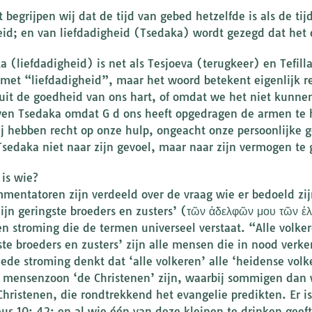
 begrijpen wij dat de tijd van gebed hetzelfde is als de tij
id; en van liefdadigheid (Tsedaka) wordt gezegd dat het d
a (liefdadigheid) is net als Tesjoeva (terugkeer) en Tefil
met “liefdadigheid”, maar het woord betekent eigenlijk 
uit de goedheid van ons hart, of omdat we het niet kunne
ven Tsedaka omdat G d ons heeft opgedragen de armen te h
ij hebben recht op onze hulp, ongeacht onze persoonlijke 
Tsedaka niet naar zijn gevoel, maar naar zijn vermogen te 
 is wie?
mentatoren zijn verdeeld over de vraag wie er bedoeld zij
ijn geringste broeders en zusters’ (τῶν ἀδελφῶν μου τῶν ἐλ
een stroming die de termen universeel verstaat. “Alle volke
ste broeders en zusters’ zijn alle mensen die in nood verk
ede stroming denkt dat ‘alle volkeren’ alle ‘heidense volke
 mensenzoon ‘de Christenen’ zijn, waarbij sommigen dan 
Christenen, die rondtrekkend het evangelie predikten. Er is
us 10: 42: en al wie één van deze kleinen te drinken geef