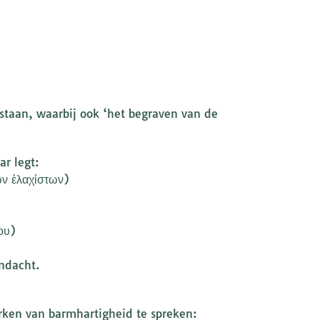
tstaan, waarbij ook ‘het begraven van de
ar legt:
ῶν ἐλαχίστων)
ου)
andacht.
rken van barmhartigheid te spreken: