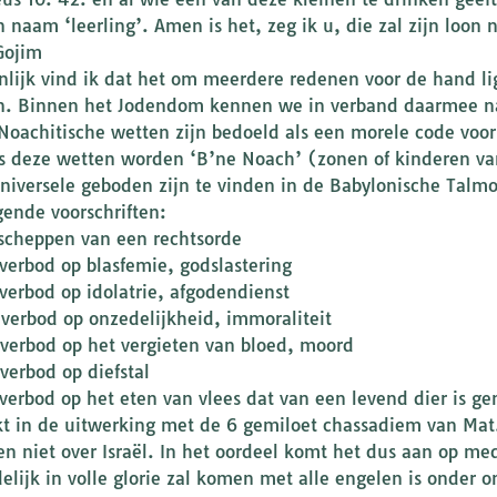
 naam ‘leerling’. Amen is het, zeg ik u, die zal zijn loon n
Gojim
nlijk vind ik dat het om meerdere redenen voor de hand lig
. Binnen het Jodendom kennen we in verband daarmee nat
Noachitische wetten zijn bedoeld als een morele code voor
s deze wetten worden ‘B’ne Noach’ (zonen of kinderen v
niversele geboden zijn te vinden in de Babylonische Talm
gende voorschriften:
 scheppen van een rechtsorde
 verbod op blasfemie, godslastering
 verbod op idolatrie, afgodendienst
 verbod op onzedelijkheid, immoraliteit
 verbod op het vergieten van bloed, moord
verbod op diefstal
 verbod op het eten van vlees dat van een levend dier is 
jkt in de uitwerking met de 6 gemiloet chassadiem van Mat.
en niet over Israël. In het oordeel komt het dus aan op 
delijk in volle glorie zal komen met alle engelen is onder 