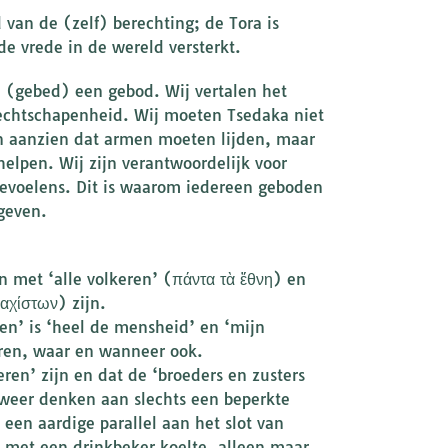
d van de (zelf) berechting; de Tora is
e vrede in de wereld versterkt.
la (gebed) een gebod. Wij vertalen het
rechtschapenheid. Wij moeten Tsedaka niet
n aanzien dat armen moeten lijden, maar
elpen. Wij zijn verantwoordelijk voor
gevoelens. Dit is waarom iedereen geboden
geven.
n met ‘alle volkeren’ (πάντα τὰ ἔθνη) en
αχίστων) zijn.
ren’ is ‘heel de mensheid’ en ‘mijn
eren, waar en wanneer ook.
ren’ zijn en dat de ‘broeders en zusters
weer denken aan slechts een beperkte
 een aardige parallel aan het slot van
t met een drinkbeker koelte, alleen maar