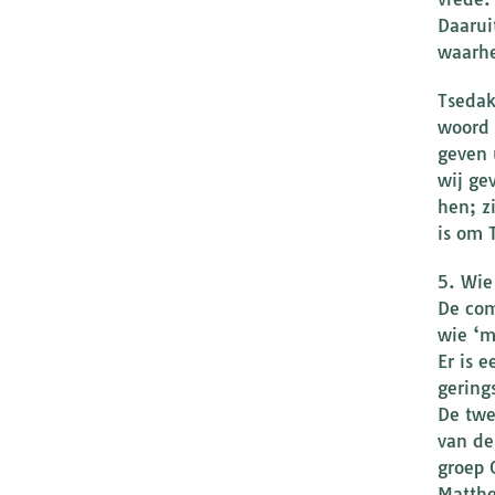
Daaruit
waarhe
Tsedak
woord 
geven 
wij ge
hen; z
is om 
5. Wie
De com
wie ‘m
Er is 
gering
De twe
van de
groep 
Matthe