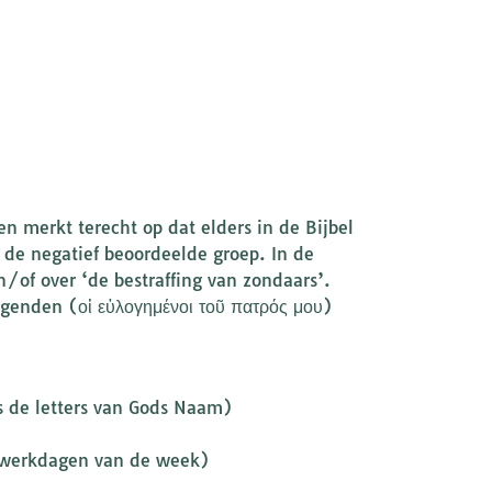
en merkt terecht op dat elders in de Bijbel
p de negatief beoordeelde groep. In de
en/of over ‘de bestraffing van zondaars’.
zegenden (οἱ εὐλογημένοι τοῦ πατρός μου)
s de letters van Gods Naam)
e werkdagen van de week)