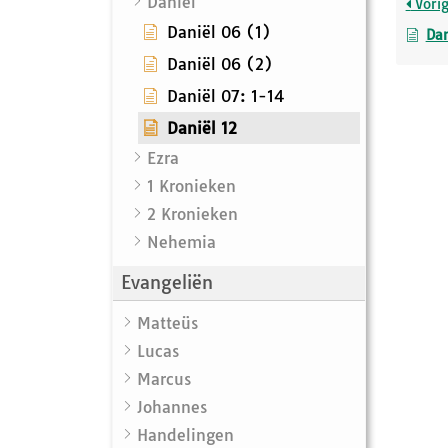
Daniël
Vori
Daniël 06 (1)
Dan
Daniël 06 (2)
Daniël 07: 1-14
Daniël 12
Ezra
1 Kronieken
2 Kronieken
Nehemia
Evangeliën
Matteüs
Lucas
Marcus
Johannes
Handelingen