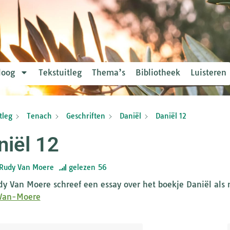
loog
Tekstuitleg
Thema’s
Bibliotheek
Luisteren
tleg
Tenach
Geschriften
Daniël
Daniël 12
niël 12
Rudy Van Moere
gelezen
56
dy Van Moere schreef een essay over het boekje Daniël als 
Van-Moere