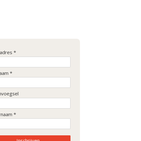
ladres *
aam *
nvoegsel
rnaam *
Inschrijven