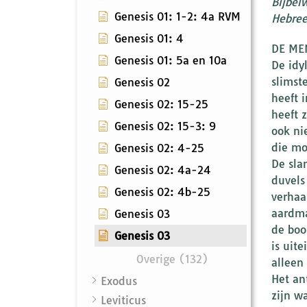
Bijbel
Genesis 01: 1-2: 4a RVM
Hebreeu
Genesis 01: 4
DE MEN
Genesis 01: 5a en 10a
De idy
slimst
Genesis 02
heeft 
Genesis 02: 15-25
heeft 
Genesis 02: 15-3: 9
ook ni
die mo
Genesis 02: 4-25
De sla
Genesis 02: 4a-24
duvels
Genesis 02: 4b-25
verhaa
aardma
Genesis 03
de boo
Genesis 03
is uit
Overige (132)
alleen
Het an
Exodus
zijn w
Leviticus