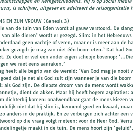
wetenschappen en Kerkgeschiedenis. Hij is op social media 
ws, is schrijver, uitgever en adviseert de reisorganisatie H
S EN ZIJN VROUW (Genesis 3)
lle van de tuin van Eden wordt al gauw verstoord. De slang
e van alle dieren’ wordt er gezegd. Slim: in het Hebreeuws 
inderdaad geen vachtje of veren, maar er is meer aan de h
zeker gezegd: je mag van niet één boom eten.’ Dat had God
et. Ze doet er wel een ander eigen schepje bovenop: ‘…D
gen we niet eens aanraken.’
ng heeft alle begrip van de wereld: ‘Van God mag je nooit 
 goed dat je net als God zult zijn wanneer je van die boom 
l: als God zijn. De diepste droom van de mens wordt wakke
nnetje, dient de akker. Maar hij heeft hogere aspiraties: a
m dichterbij komen: onafwendbaar gaat de mens kiezen vo
eindelijk niet dat hij slim is, kennend goed en kwaad, maa
 zo anders in de praktijk. En ze verbergen zich achter een v
twoord op die vraag volgt meteen: voor de Heer God. Verru
andelingetje maakt in de tuin. De mens hoort zijn ‘geluid’. 