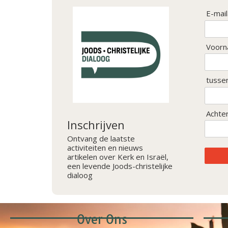
E-mai
Voorn
tusse
Achte
Inschrijven
Ontvang de laatste
activiteiten en nieuws
artikelen over Kerk en Israël,
een levende Joods-christelijke
dialoog
Over Ons