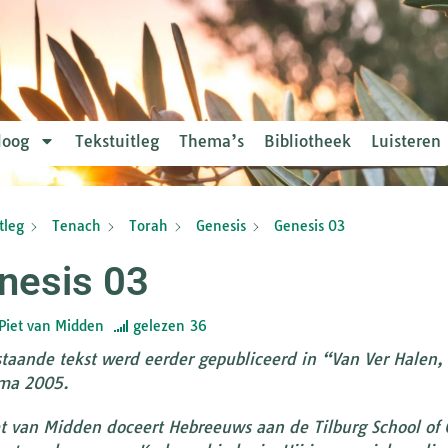
loog
Tekstuitleg
Thema’s
Bibliotheek
Luisteren
tleg
Tenach
Torah
Genesis
Genesis 03
nesis 03
Piet van Midden
gelezen
36
taande tekst werd eerder gepubliceerd in “Van Ver Halen, 
ma 2005.
et van Midden doceert Hebreeuws aan de Tilburg School of C