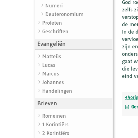
God ro
Numeri
zelfs z
Deuteronomium
versto
Profeten
de men
Geschriften
In de 
vervlo
Evangeliën
zijn e
onders
Matteüs
gaat w
Lucas
die le
Marcus
eind v
Johannes
Handelingen
Vori
Brieven
Gen
Romeinen
1 Korintiërs
2 Korintiërs