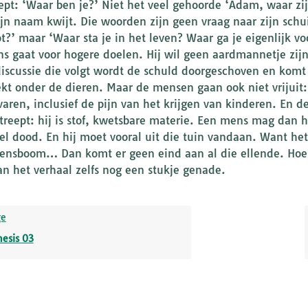
ept: ‘Waar ben je?’ Niet het veel gehoorde ‘Adam, waar zijt 
ijn naam kwijt. Die woorden zijn geen vraag naar zijn schui
pt?’ maar ‘Waar sta je in het leven? Waar ga je eigenlijk vo
s gaat voor hogere doelen. Hij wil geen aardmannetje zij
discussie die volgt wordt de schuld doorgeschoven en komt d
ekt onder de dieren. Maar de mensen gaan ook niet vrijuit
rvaren, inclusief de pijn van het krijgen van kinderen. En
treept: hij is stof, kwetsbare materie. Een mens mag da
el dood. En hij moet vooral uit die tuin vandaan. Want het
vensboom… Dan komt er geen eind aan al die ellende. Hoe 
an het verhaal zelfs nog een stukje genade.
ge
esis 03