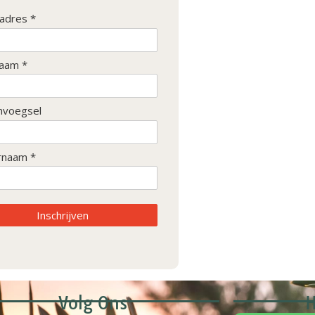
ladres *
aam *
nvoegsel
rnaam *
Inschrijven
Volg Ons
H