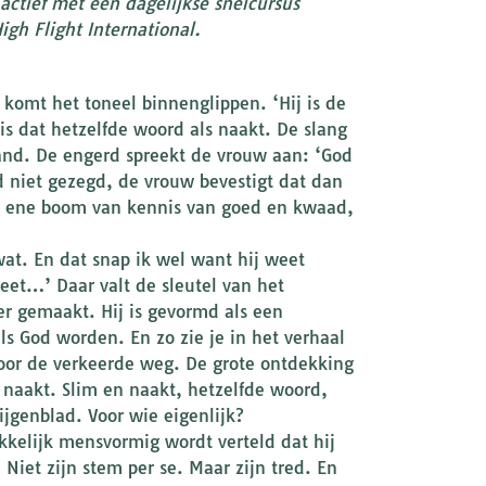
actief met een dagelijkse snelcursus
igh Flight International.
 komt het toneel binnenglippen. ‘Hij is de
is dat hetzelfde woord als naakt. De slang
and. De engerd spreekt de vrouw aan: ‘God
 niet gezegd, de vrouw bevestigt dat dan
ie ene boom van kennis van goed en kwaad,
wat. En dat snap ik wel want hij weet
eet…’ Daar valt de sleutel van het
r gemaakt. Hij is gevormd als een
ls God worden. En zo zie je in het verhaal
or de verkeerde weg. De grote ontdekking
r naakt. Slim en naakt, hetzelfde woord,
ijgenblad. Voor wie eigenlijk?
kkelijk mensvormig wordt verteld dat hij
Niet zijn stem per se. Maar zijn tred. En